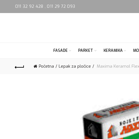
011 32 92 428
,
011 29 72 093
FASADE
PARKET
KERAMIKA
MO
Početna
Lepak za pločice
Maxima Keramol Flex