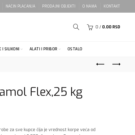
NAČIN PLAĆANJA
PRODAJNI OBJEKTI
O NAMA
KONTAKT
0
/
0.00
RSD
 I SILIKONI
ALATI I PRIBOR
OSTALO
amol Flex,25 kg
 robe za sve kupce čija je vrednost korpe veća od