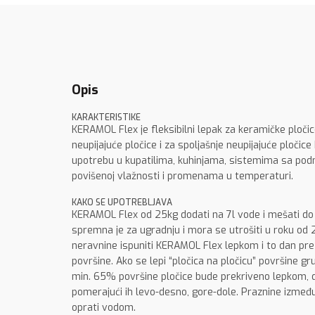
Opis
KARAKTERISTIKE
KERAMOL Flex je fleksibilni lepak za keramičke pločic
neupijajuće pločice i za spoljašnje neupijajuće ploč
upotrebu u kupatilima, kuhinjama, sistemima sa pod
povišenoj vlažnosti i promenama u temperaturi.
KAKO SE UPOTREBLJAVA
KERAMOL Flex od 25kg dodati na 7l vode i mešati do
spremna je za ugradnju i mora se utrošiti u roku od 2
neravnine ispuniti KERAMOL Flex lepkom i to dan pre
površine. Ako se lepi “pločica na pločicu” površine 
min. 65% površine pločice bude prekriveno lepkom, do
pomerajući ih levo-desno, gore-dole. Praznine izmeđ
oprati vodom.