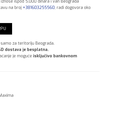
a iznose ispod 5.000 dinara i van Beograda
tavu na broj
+381603255560
, radi dogovora oko
g količina
RPU
samo za teritoriju Beograda.
D dostava je besplatna.
laćanje je moguće
isključivo bankovnom
Maxima