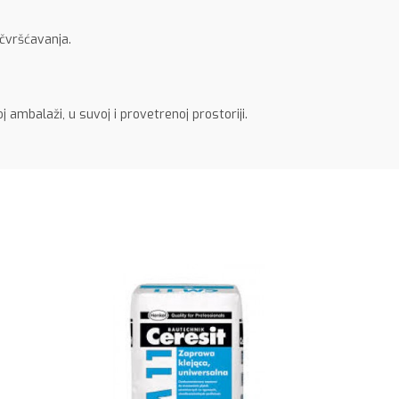
čvršćavanja.
ambalaži, u suvoj i provetrenoj prostoriji.