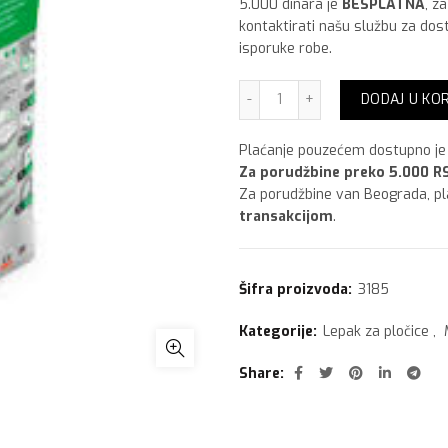
5.000 dinara je
BESPLATNA
, z
kontaktirati našu službu za dos
isporuke robe.
Maxima Keramol Flex,25 k
DODAJ U KO
Plaćanje pouzećem dostupno je 
Za porudžbine preko 5.000 RS
Za porudžbine van Beograda, p
transakcijom
.
Šifra proizvoda:
3185
Kategorije:
Lepak za pločice
,
Share