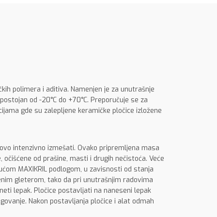
čkih polimera i aditiva. Namenjen je za unutrašnje
e postojan od -20°C do +70°C. Preporučuje se za
ijama gde su zalepljene keramičke pločice izložene
ovo intenzivno izmešati. Ovako pripremljena masa
, očišćene od prašine, masti i drugih nečistoća. Veće
ajućom MAXIKRIL podlogom, u zavisnosti od stanja
jenim gleterom, tako da pri unutrašnjim radovima
eti lepak. Pločice postavljati na naneseni lepak
govanje. Nakon postavljanja pločice i alat odmah