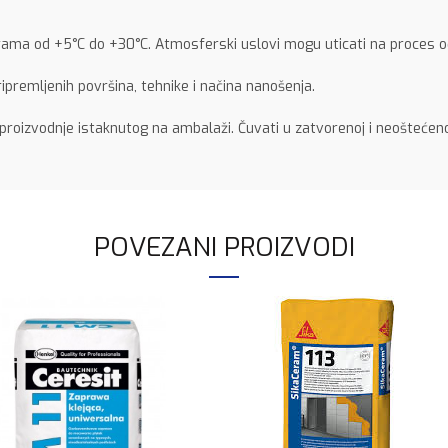
ama od +5°C do +30°C. Atmosferski uslovi mogu uticati na proces o
ipremljenih površina, tehnike i načina nanošenja.
oizvodnje istaknutog na ambalaži. Čuvati u zatvorenoj i neoštećenoj 
POVEZANI PROIZVODI