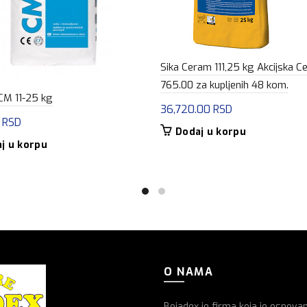
Sika Ceram 111,25 kg Akcijska C
765.00 za kupljenih 48 kom.
CM 11-25 kg
36,720.00
RSD
0
RSD
Dodaj u korpu
j u korpu
O NAMA
Bojadex je firma koja je osnova