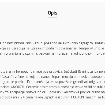
Opis
e na bazi hidrauličnih veziva, posebno selektovanih agregata, sinteti
ice koje se ugrađuju na upijajućim podnim površinama. Temperaturno j
nim grejanjem, bazenima, balkonima i terasama, odnosno svim situac
 stvaranja homogene mase bez grudvica. Sačekati 15 minuta, pa pon
 časa. Površine na koje se nanosi lepak, moraju biti nosivo sposobne
 ugradnje pločica. Pre nanošenja lepka površine grundirati odgovar
grundirati MAXIKRIL Ceramic prajmerom. Nanošenje lepka vršiti nazubl
k za spoljašnje radove na celu površinu keramičke pločice treba nan
u pločica min. 24 časa nakon ugradnje ispunuti FUGALIN masom za fu