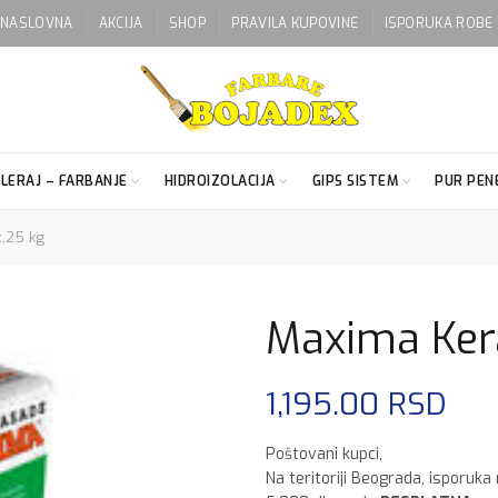
NASLOVNA
AKCIJA
SHOP
PRAVILA KUPOVINE
ISPORUKA ROBE
LERAJ – FARBANJE
HIDROIZOLACIJA
GIPS SISTEM
PUR PENE
,25 kg
Maxima Ker
1,195.00
RSD
Poštovani kupci,
Na teritoriji Beograda, isporuka