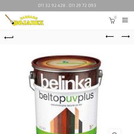
011 32 92 428
,
011 29 72 093
0