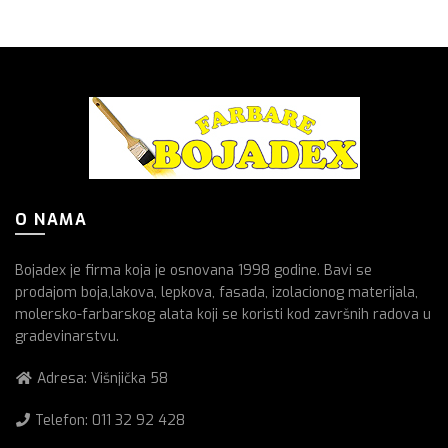
O NAMA
Bojadex je firma koja je osnovana 1998 godine. Bavi se
prodajom boja,lakova, lepkova, fasada, izolacionog materijala,
molersko-farbarskog alata koji se koristi kod završnih radova u
gradevinarstvu.
Adresa: Višnjička 58
Telefon:
011 32 92 428