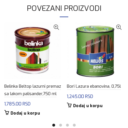
POVEZANI PROIZVODI
Belinka Beltop lazurni premaz
Bori Lazura ebanovina, 0,75l
sa lakom palisander,750 ml
1,245.00
RSD
1,785.00
RSD
Dodaj u korpu
Dodaj u korpu