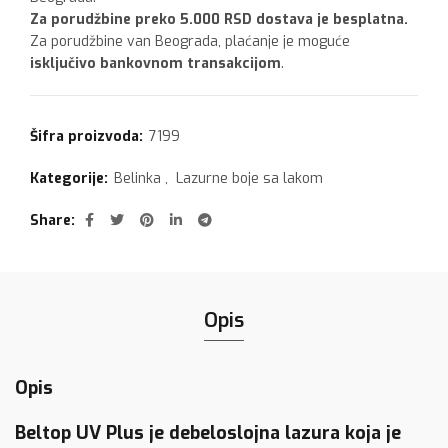
Za porudžbine preko 5.000 RSD dostava je besplatna.
Za porudžbine van Beograda, plaćanje je moguće
isključivo bankovnom transakcijom
.
Šifra proizvoda:
7199
Kategorije:
Belinka
,
Lazurne boje sa lakom
Share
Opis
Opis
Beltop UV Plus je debeloslojna lazura koja je