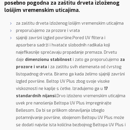
posebno pogodna za zaštitu drveta izloženog
lošijim vremenskim uticajima.
za zaštitu drveta izloženog lošijim vremenskim uticajima
preporučujemo za prozore i vrata
sjajniji završni izgled površine.Pored UV filtera i
apsorbera sadrži i hvatače slobodnih radikala koji
najefikasnije sprečavaju propadanje premaza. Drvetu
daje
dimenzionu stabilnost
i zato ga preporučujemo
za
prozore i vrata
i za zaštitu svih elemenata od čvrstog
listopadnog drveta. Biramo ga kada želimo sjajniji završni
izgled površine. Beltop UV Plus zbog svoje visoke
viskoznosti ne kaplje s četke. Izrađujemo ga u
17
standardnih nijansi
.Drvo izloženo vremenskim uticajima
uvek pre nanošenja Beltopa UV Plus impregnirajte
Bellesom. Da bi se prilikom obnavljanja izbeglo
potamnjivanje površine, obojenom Beltopu UV Plus može
se dodati najviše ista količina bezbojnog Beltopa UV Plus i