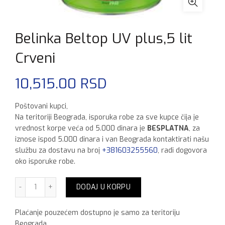
Belinka Beltop UV plus,5 lit
Crveni
10,515.00
RSD
Poštovani kupci,
Na teritoriji Beograda, isporuka robe za sve kupce čija je
vrednost korpe veća od 5.000 dinara je
BESPLATNA
, za
iznose ispod 5.000 dinara i van Beograda kontaktirati našu
službu za dostavu na broj
+381603255560
, radi dogovora
oko isporuke robe.
Belinka Beltop UV plus,5 lit Crveni količina
DODAJ U KORPU
Plaćanje pouzećem dostupno je samo za teritoriju
Beograda.