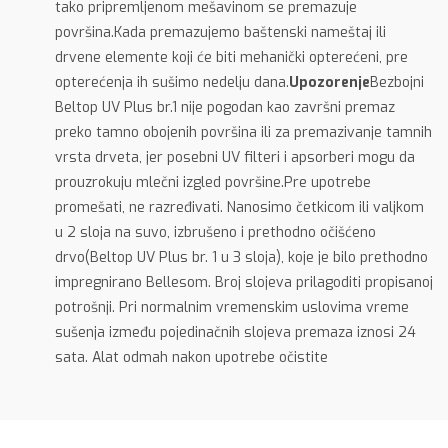
tako pripremljenom mešavinom se premazuje
površina.Kada premazujemo baštenski nameštaj ili
drvene elemente koji će biti mehanički opterećeni, pre
opterećenja ih sušimo nedelju dana.
Upozorenje
Bezbojni
Beltop UV Plus br.1 nije pogodan kao završni premaz
preko tamno obojenih površina ili za premazivanje tamnih
vrsta drveta, jer posebni UV filteri i apsorberi mogu da
prouzrokuju mlečni izgled površine.Pre upotrebe
promešati, ne razređivati. Nanosimo četkicom ili valjkom
u 2 sloja na suvo, izbrušeno i prethodno očišćeno
drvo(Beltop UV Plus br. 1 u 3 sloja), koje je bilo prethodno
impregnirano Bellesom. Broj slojeva prilagoditi propisanoj
potrošnji. Pri normalnim vremenskim uslovima vreme
sušenja između pojedinačnih slojeva premaza iznosi 24
sata. Alat odmah nakon upotrebe očistite