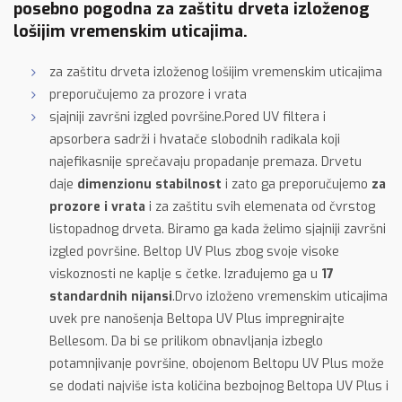
posebno pogodna za zaštitu drveta izloženog
lošijim vremenskim uticajima.
za zaštitu drveta izloženog lošijim vremenskim uticajima
preporučujemo za prozore i vrata
sjajniji završni izgled površine.Pored UV filtera i
apsorbera sadrži i hvatače slobodnih radikala koji
najefikasnije sprečavaju propadanje premaza. Drvetu
daje
dimenzionu stabilnost
i zato ga preporučujemo
za
prozore i vrata
i za zaštitu svih elemenata od čvrstog
listopadnog drveta. Biramo ga kada želimo sjajniji završni
izgled površine. Beltop UV Plus zbog svoje visoke
viskoznosti ne kaplje s četke. Izrađujemo ga u
17
standardnih nijansi
.Drvo izloženo vremenskim uticajima
uvek pre nanošenja Beltopa UV Plus impregnirajte
Bellesom. Da bi se prilikom obnavljanja izbeglo
potamnjivanje površine, obojenom Beltopu UV Plus može
se dodati najviše ista količina bezbojnog Beltopa UV Plus i