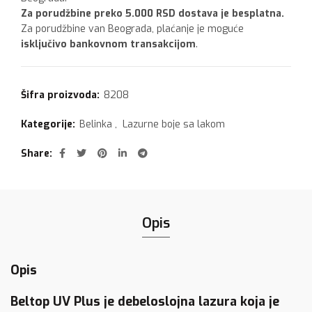
Za porudžbine preko 5.000 RSD dostava je besplatna.
Za porudžbine van Beograda, plaćanje je moguće
isključivo bankovnom transakcijom
.
Šifra proizvoda:
8208
Kategorije:
Belinka
,
Lazurne boje sa lakom
Share
Opis
Opis
Beltop UV Plus je debeloslojna lazura koja je