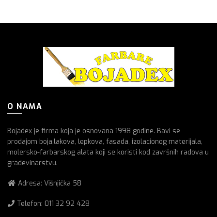
O NAMA
Bojadex je firma koja je osnovana 1998 godine. Bavi se
prodajom boja,lakova, lepkova, fasada, izolacionog materijala,
molersko-farbarskog alata koji se koristi kod završnih radova u
gradevinarstvu.
Adresa: Višnjička 58
Telefon:
011 32 92 428