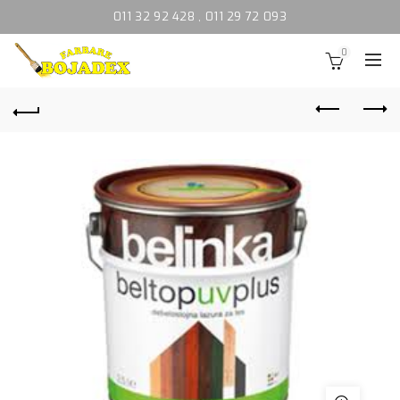
011 32 92 428
,
011 29 72 093
0