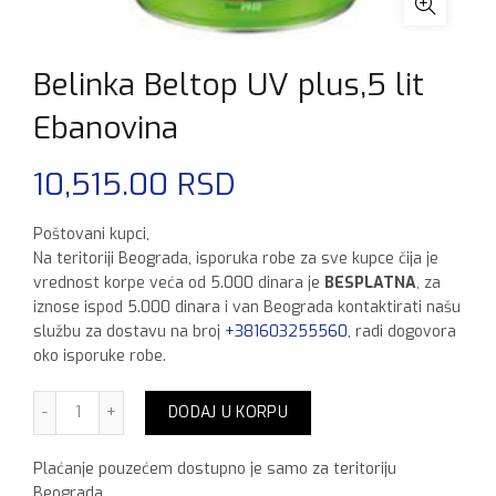
Belinka Beltop UV plus,5 lit
Ebanovina
10,515.00
RSD
Poštovani kupci,
Na teritoriji Beograda, isporuka robe za sve kupce čija je
vrednost korpe veća od 5.000 dinara je
BESPLATNA
, za
iznose ispod 5.000 dinara i van Beograda kontaktirati našu
službu za dostavu na broj
+381603255560
, radi dogovora
oko isporuke robe.
Belinka Beltop UV plus,5 lit Ebanovina količina
DODAJ U KORPU
Plaćanje pouzećem dostupno je samo za teritoriju
Beograda.