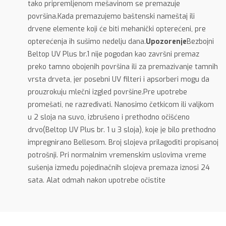
tako pripremljenom mešavinom se premazuje
površina.Kada premazujemo baštenski nameštaj ili
drvene elemente koji će biti mehanički opterećeni, pre
opterećenja ih sušimo nedelju dana.
Upozorenje
Bezbojni
Beltop UV Plus br.1 nije pogodan kao završni premaz
preko tamno obojenih površina ili za premazivanje tamnih
vrsta drveta, jer posebni UV filteri i apsorberi mogu da
prouzrokuju mlečni izgled površine.Pre upotrebe
promešati, ne razređivati. Nanosimo četkicom ili valjkom
u 2 sloja na suvo, izbrušeno i prethodno očišćeno
drvo(Beltop UV Plus br. 1 u 3 sloja), koje je bilo prethodno
impregnirano Bellesom. Broj slojeva prilagoditi propisanoj
potrošnji. Pri normalnim vremenskim uslovima vreme
sušenja između pojedinačnih slojeva premaza iznosi 24
sata. Alat odmah nakon upotrebe očistite