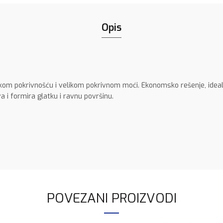
Opis
kom pokrivnošću i velikom pokrivnom moći. Ekonomsko rešenje, ideal
a i formira glatku i ravnu površinu.
POVEZANI PROIZVODI