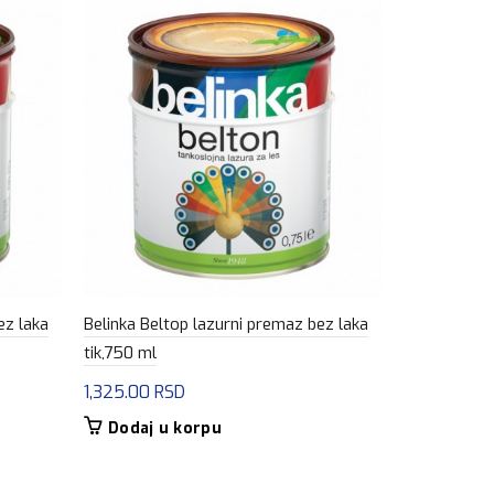
ez laka
Belinka Beltop lazurni premaz bez laka
Bori Lazura
tik,750 ml
1,245.00
R
1,325.00
RSD
Dodaj u
Dodaj u korpu