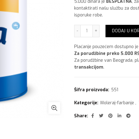
5.000 dinara je
BESPLATNA
, z
kontaktirati našu službu za dos
isporuke robe.
Vitex Vista 15 lit količina
DODAJ U KO
Plaćanje pouzećem dostupno je 
Za porudžbine preko 5.000 RS
Za porudžbine van Beograda, p
transakcijom
.
Šifra proizvoda:
551
Kategorije:
Moleraj-farbanje
,
Share