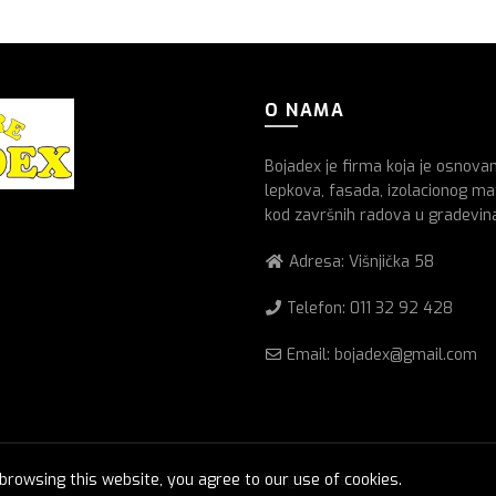
O NAMA
Bojadex je firma koja je osnova
lepkova, fasada, izolacionog mat
kod završnih radova u gradevin
Adresa: Višnjička 58
Telefon:
011 32 92 428
Email: bojadex@gmail.com
rowsing this website, you agree to our use of cookies.
© 2026
Boje lakovi
. All rights reserved