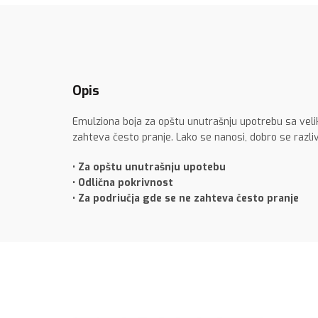
Opis
Emulziona boja za opštu unutrašnju upotrebu sa veli
zahteva često pranje. Lako se nanosi, dobro se razliv
• Za opštu unutrašnju upotebu
• Odlična pokrivnost
• Za podriučja gde se ne zahteva često pranje