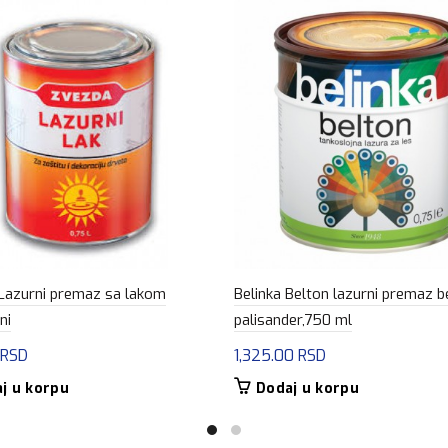
Lazurni premaz sa lakom
Belinka Belton lazurni premaz b
ni
palisander,750 ml
RSD
1,325.00
RSD
j u korpu
Dodaj u korpu