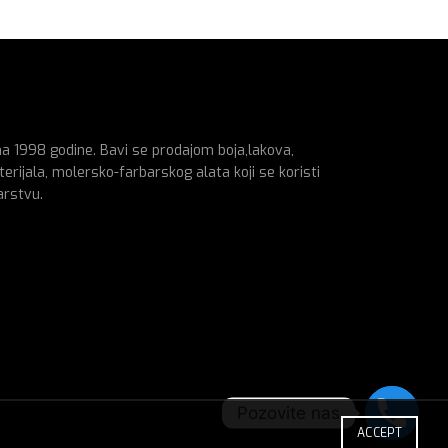
na 1998 godine. Bavi se prodajom boja,lakova,
erijala, molersko-farbarskog alata koji se koristi
arstvu.
Pozovite nas
ACCEPT