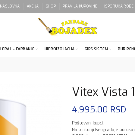
NASLOVNA
AKCIJA
SHOP
PRAVILA KUPOVINE
ISPORUKA ROBE
LERAJ – FARBANJE
HIDROIZOLACIJA
GIPS SISTEM
PUR PENE
Vitex Vista 1
4,995.00
RSD
Poštovani kupci,
Na teritoriji Beograda, isporuka