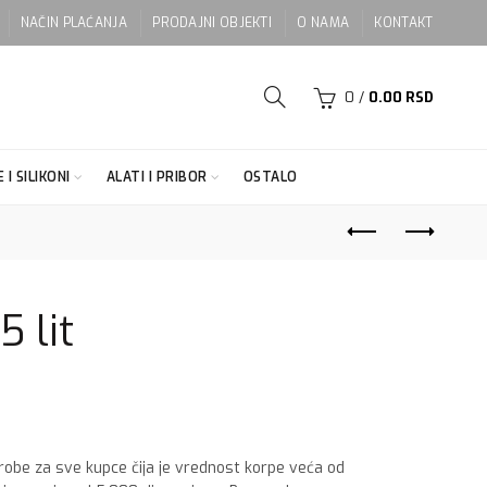
NAČIN PLAĆANJA
PRODAJNI OBJEKTI
O NAMA
KONTAKT
0
/
0.00
RSD
 I SILIKONI
ALATI I PRIBOR
OSTALO
5 lit
 robe za sve kupce čija je vrednost korpe veća od