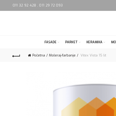
011 32 92 428
,
011 29 72 093
FASADE
PARKET
KERAMIKA
MO
Početna
Moleraj-farbanje
Vitex Vista 15 lit