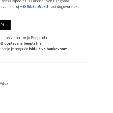
a iznose ispod 5.000 dinara i van Beograda
tavu na broj
+381603255560
, radi dogovora oko
RPU
samo za teritoriju Beograda.
D dostava je besplatna.
laćanje je moguće
isključivo bankovnom
Vitex