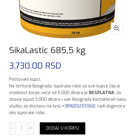
SikaLastic 685,5 kg
3,730.00
RSD
Poštovani kupci,
Na teritoriji Beograda, isporuka robe za sve kupce čija je
vrednost korpe veća od 5.000 dinara je
BESPLATNA
, za
iznose ispod 5.000 dinara i van Beograda kontaktirati našu
službu za dostavu na broj
+381603255560
, radi dogovora
oko isporuke robe.
SikaLastic 685,5 kg količina
DODAJ U KORPU