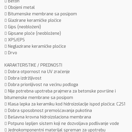
 Beton
 Obojeni metal
 Bitumenske membrane sa posipom
 Glazirane keramičke pločice
 Gips (neobloženi)
 Gipsane ploče (neobložene)
 XPS/EPS
 Neglazirane keramičke pločice
 Drvo
KARAKTERISTIKE / PREDNOSTI
 Dobra otpornost na UV zračenje
 Dobra izdržljivost
 Dobra prionljivost na većinu podloga
 Nije potrebna upotreba prajmera za betonske površine i
bitumenske membrane sa posipom
 Klasa lepka za keramiku kod hidroizolacije ispod pločica: C2S1
 Dobra sposobnost premošćavanja pukotina
 Bešavna krovna hidroizolaciona membrana
 Potpuno lepljen sistem koji ne dozvoljava podlivanje vode
 Jednokomponentni materijal spreman za upotrebu