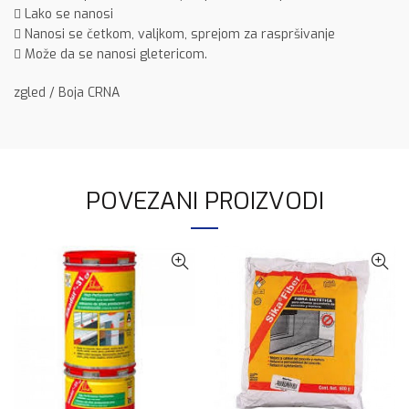
 Lako se nanosi
 Nanosi se četkom, valjkom, sprejom za raspršivanje
 Može da se nanosi gletericom.
zgled / Boja CRNA
POVEZANI PROIZVODI