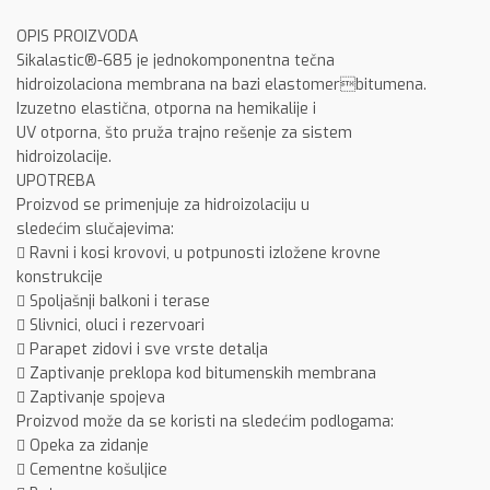
OPIS PROIZVODA
Sikalastic®-685 je jednokomponentna tečna
hidroizolaciona membrana na bazi elastomerbitumena.
Izuzetno elastična, otporna na hemikalije i
UV otporna, što pruža trajno rešenje za sistem
hidroizolacije.
UPOTREBA
Proizvod se primenjuje za hidroizolaciju u
sledećim slučajevima:
 Ravni i kosi krovovi, u potpunosti izložene krovne
konstrukcije
 Spoljašnji balkoni i terase
 Slivnici, oluci i rezervoari
 Parapet zidovi i sve vrste detalja
 Zaptivanje preklopa kod bitumenskih membrana
 Zaptivanje spojeva
Proizvod može da se koristi na sledećim podlogama:
 Opeka za zidanje
 Cementne košuljice