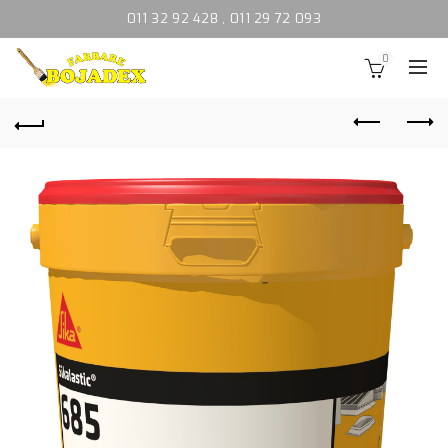
011 32 92 428
,
011 29 72 093
0