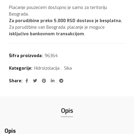
Plaćanje pouzećem dostupno je samo za teritoriju
Beograda.
Za porudžbine preko 5.000 RSD dostava je besplatna.
Za porudžbine van Beograda, plaćanje je moguće
isključivo bankovnom transakcijom
.
Šifra proizvoda:
96364
Kategorije:
Hidroizolacija
,
Sika
Share
Opis
Opis