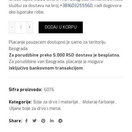
službu za dostavu na broj
+381603255560
, radi dogovora
oko isporuke robe.
Vitex Radijator lak,750 ml količina
DODAJ U KORPU
Plaćanje pouzećem dostupno je samo za teritoriju
Beograda.
Za porudžbine preko 5.000 RSD dostava je besplatna.
Za porudžbine van Beograda, plaćanje je moguće
isključivo bankovnom transakcijom
.
Šifra proizvoda:
6076
Kategorije:
Boje za drvo i materijal
,
Moleraj-farbanje
,
Uljane boje za drvo i metal
Share