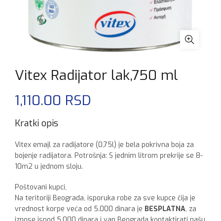
Vitex Radijator lak,750 ml
1,110.00
RSD
Kratki opis
Vitex emajl za radijatore (0,75l) je bela pokrivna boja za
bojenje radijatora. Potrošnja: S jednim litrom prekrije se 8-
10m2 u jednom sloju.
Poštovani kupci,
Na teritoriji Beograda, isporuka robe za sve kupce čija je
vrednost korpe veća od 5.000 dinara je
BESPLATNA
, za
iznose ispod 5.000 dinara i van Beograda kontaktirati našu