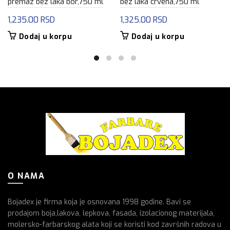
premaz bez laka bor,750 ml
bez laka crvena,750 ml
1,235.00
RSD
1,325.00
RSD
Dodaj u korpu
Dodaj u korpu
O NAMA
Bojadex je firma koja je osnovana 1998 godine. Bavi se
prodajom boja,lakova, lepkova, fasada, izolacionog materijala,
molersko-farbarskog alata koji se koristi kod završnih radova u