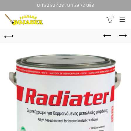
011 32 92 428
,
011 29 72 093
0