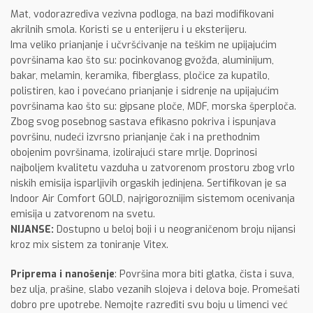
Mat, vodorazrediva vezivna podloga, na bazi modifikovani
akrilnih smola. Koristi se u enterijeru i u eksterijeru.
Ima veliko prianjanje i učvršćivanje na teškim ne upijajućim
površinama kao što su: pocinkovanog gvožđa, aluminijum,
bakar, melamin, keramika, fiberglass, pločice za kupatilo,
polistiren, kao i povećano prianjanje i sidrenje na upijajućim
površinama kao što su: gipsane ploče, MDF, morska šperploča.
Zbog svog posebnog sastava efikasno pokriva i ispunjava
površinu, nudeći izvrsno prianjanje čak i na prethodnim
obojenim površinama, izolirajući stare mrlje. Doprinosi
najboljem kvalitetu vazduha u zatvorenom prostoru zbog vrlo
niskih emisija isparljivih orgaskih jedinjena. Sertifikovan je sa
Indoor Air Comfort GOLD, najrigoroznijim sistemom ocenivanja
emisija u zatvorenom na svetu.
NIJANSE:
Dostupno u beloj boji i u neograničenom broju nijansi
kroz mix sistem za toniranje Vitex.
Priprema i nanošenje
: Površina mora biti glatka, čista i suva,
bez ulja, prašine, slabo vezanih slojeva i delova boje. Promešati
dobro pre upotrebe. Nemojte razređiti svu boju u limenci već