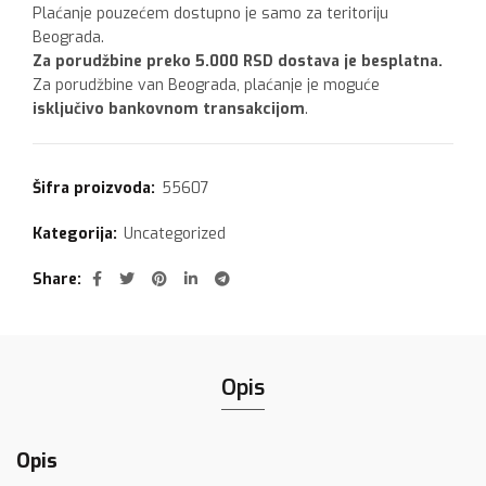
Plaćanje pouzećem dostupno je samo za teritoriju
Beograda.
Za porudžbine preko 5.000 RSD dostava je besplatna.
Za porudžbine van Beograda, plaćanje je moguće
isključivo bankovnom transakcijom
.
Šifra proizvoda:
55607
Kategorija:
Uncategorized
Share
Opis
Opis