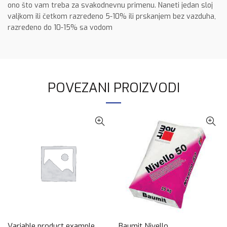
ono što vam treba za svakodnevnu primenu. Naneti jedan sloj
valjkom ili četkom razređeno 5-10% ili prskanjem bez vazduha,
razređeno do 10-15% sa vodom
POVEZANI PROIZVODI
Variable product example
Baumit Nivello