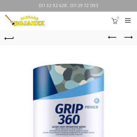
011 32 92 428
,
011 29 72 093
0