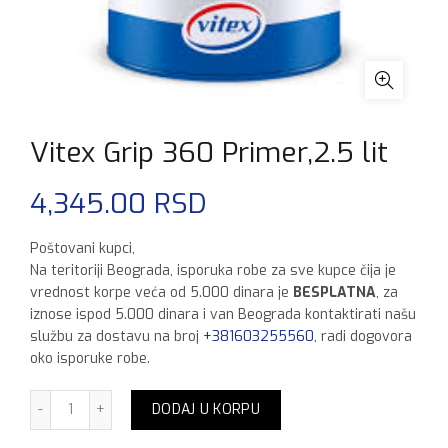
Vitex Grip 360 Primer,2.5 lit
4,345.00
RSD
Poštovani kupci,
Na teritoriji Beograda, isporuka robe za sve kupce čija je
vrednost korpe veća od 5.000 dinara je
BESPLATNA
, za
iznose ispod 5.000 dinara i van Beograda kontaktirati našu
službu za dostavu na broj
+381603255560
, radi dogovora
oko isporuke robe.
Vitex Grip 360 Primer,2.5 lit količina
DODAJ U KORPU