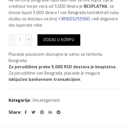
Na teritoriji Beograda, isporuka robe za sve kupce čija je
vrednost korpe veća od 5.000 dinara je
BESPLATNA
, za
iznose ispod 5.000 dinara i van Beograda kontaktirati našu
službu za dostavu na broj
+381603255560
, radi dogovora
oko isporuke robe.
Basic Korean-style coat količina
DODAJ U KORPU
Plaćanje pouzećem dostupno je samo za teritoriju
Beograda.
Za porudžbine preko 5.000 RSD dostava je besplatna.
Za porudžbine van Beograda, plaćanje je moguće
isključivo bankovnom transakcijom
.
Kategorija:
Uncategorized
Share