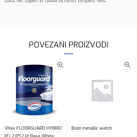
class nec sapien at cubilia dictumst torquent felis.
POVEZANI PROIZVODI
Vitex FLOORGUARD HYBRID
Bold metallic watch
PU 2.852 lit Base White