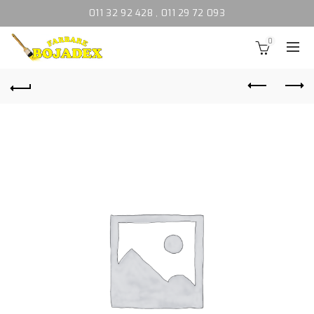
011 32 92 428
,
011 29 72 093
0