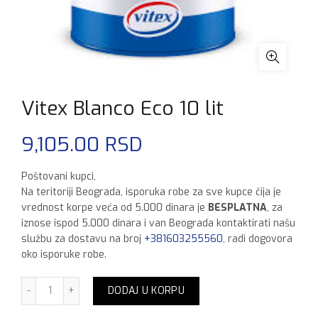
Vitex Blanco Eco 10 lit
9,105.00
RSD
Poštovani kupci,
Na teritoriji Beograda, isporuka robe za sve kupce čija je
vrednost korpe veća od 5.000 dinara je
BESPLATNA
, za
iznose ispod 5.000 dinara i van Beograda kontaktirati našu
službu za dostavu na broj
+381603255560
, radi dogovora
oko isporuke robe.
Vitex Blanco Eco 10 lit količina
DODAJ U KORPU