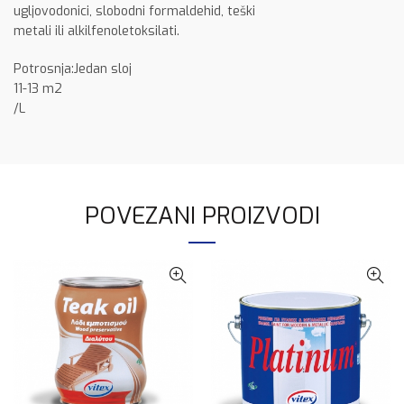
ugljovodonici, slobodni formaldehid, teški
metali ili alkilfenoletoksilati.
Potrosnja:Jedan sloj
11-13 m2
/L
POVEZANI PROIZVODI