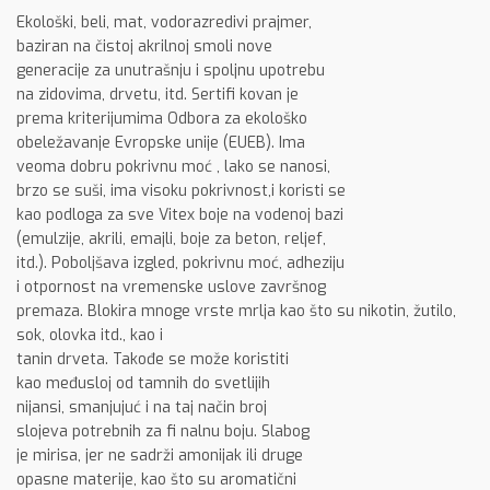
Ekološki, beli, mat, vodorazredivi prajmer,
baziran na čistoj akrilnoj smoli nove
generacije za unutrašnju i spoljnu upotrebu
na zidovima, drvetu, itd. Sertifi kovan je
prema kriterijumima Odbora za ekološko
obeležavanje Evropske unije (EUEB). Ima
veoma dobru pokrivnu moć , lako se nanosi,
brzo se suši, ima visoku pokrivnost,i koristi se
kao podloga za sve Vitex boje na vodenoj bazi
(emulzije, akrili, emajli, boje za beton, reljef,
itd.). Poboljšava izgled, pokrivnu moć, adheziju
i otpornost na vremenske uslove završnog
premaza. Blokira mnoge vrste mrlja kao što su nikotin, žutilo,
sok, olovka itd., kao i
tanin drveta. Takođe se može koristiti
kao međusloj od tamnih do svetlijih
nijansi, smanjujuć i na taj način broj
slojeva potrebnih za fi nalnu boju. Slabog
je mirisa, jer ne sadrži amonijak ili druge
opasne materije, kao što su aromatični