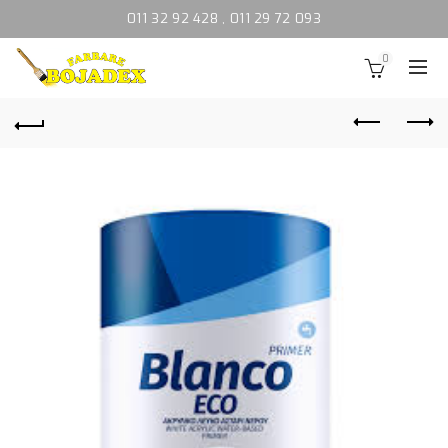
011 32 92 428
,
011 29 72 093
0