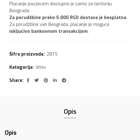
Plaćanje pouzećem dostupno je samo za teritoriju
Beograda.
Za porudžbine preko 5.000 RSD dostava je besplatna.
Za porudžbine van Beograda, plaćanje je moguće
isključivo bankovnom transakcijom
.
Šifra proizvoda:
2875
Kategorija:
Vitex
Share
Opis
Opis