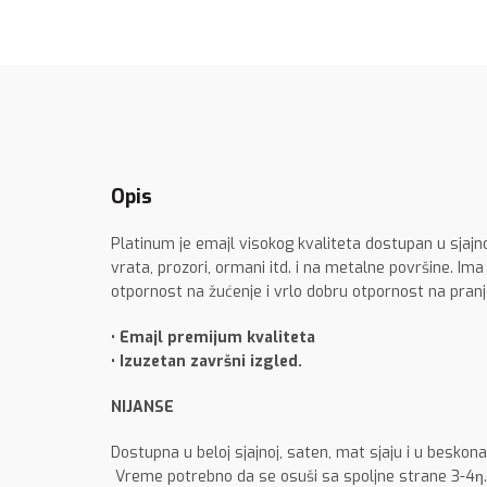
Opis
Platinum je emajl visokog kvaliteta dostupan u sjajn
vrata, prozori, ormani itd. i na metalne površine. Ima
otpornost na žućenje i vrlo dobru otpornost na pranj
• Emajl premijum kvaliteta
• Izuzetan završni izgled.
NIJANSE
Dostupna u beloj sjajnoj, saten, mat sjaju i u beskona
Vreme potrebno da se osuši sa spoljne strane 3-4η