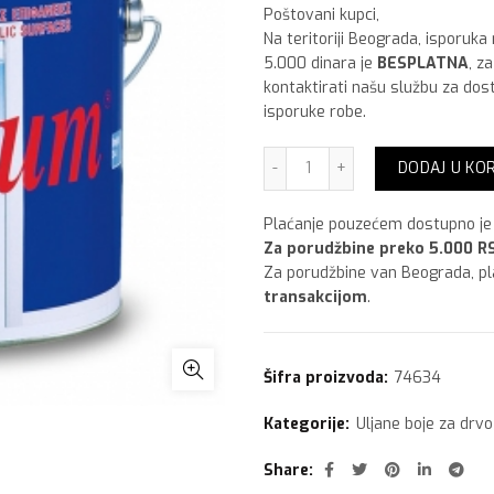
Poštovani kupci,
Na teritoriji Beograda, isporuka
5.000 dinara je
BESPLATNA
, z
kontaktirati našu službu za dos
isporuke robe.
Vitex Platinum 750 ml,Bel
DODAJ U KO
Plaćanje pouzećem dostupno je 
Za porudžbine preko 5.000 RS
Za porudžbine van Beograda, p
transakcijom
.
Šifra proizvoda:
74634
Kategorije:
Uljane boje za drvo
Share