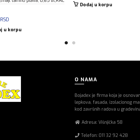
majl tamno plava, 0,65 lit,RAL
Dodaj u korpu
0
RSD
j u korpu
O NAMA
Bojadex je firma koja je osnova
lepkova, fasada, izolacionog mat
kod završnih radova u gradevin
Adresa: Višnjička 58
Telefon:
011 32 92 428