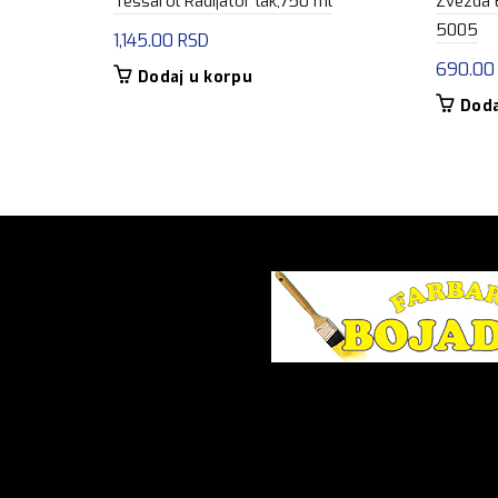
Tessarol Radijator lak,750 ml
Zvezda E
5005
1,145.00
RSD
690.0
Dodaj u korpu
Doda