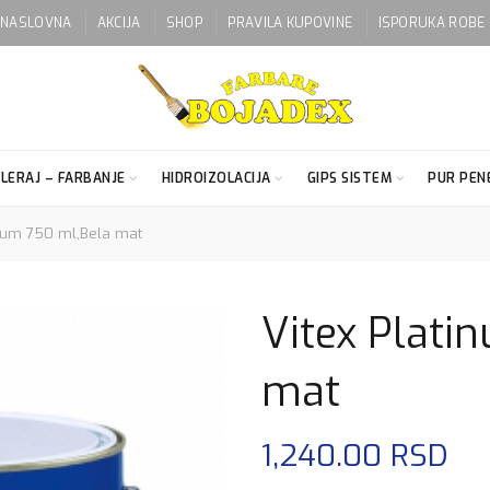
NASLOVNA
AKCIJA
SHOP
PRAVILA KUPOVINE
ISPORUKA ROBE
LERAJ – FARBANJE
HIDROIZOLACIJA
GIPS SISTEM
PUR PENE
inum 750 ml,Bela mat
Vitex Plati
mat
1,240.00
RSD