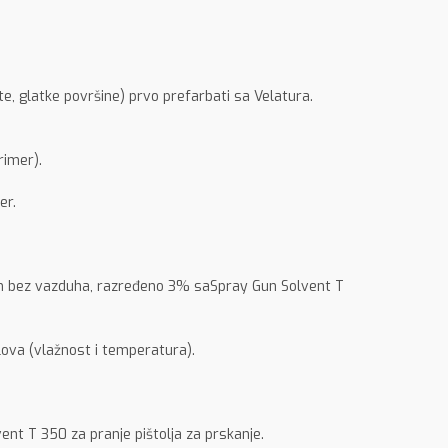
te, glatke površine) prvo prefarbati sa Velatura.
rimer).
er.
jem bez vazduha, razređeno 3% saSpray Gun Solvent T
lova (vlažnost i temperatura).
ent T 350 za pranje pištolja za prskanje.