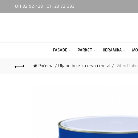
011 32 92 428
,
011 29 72 093
FASADE
PARKET
KERAMIKA
MO
Početna
Uljane boje za drvo i metal
Vitex Plat