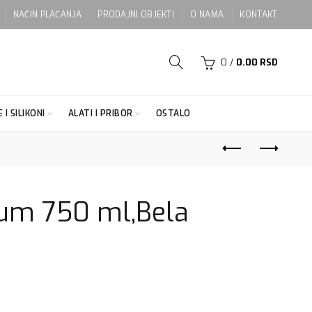
NAČIN PLAĆANJA
PRODAJNI OBJEKTI
O NAMA
KONTAKT
0
/
0.00
RSD
 I SILIKONI
ALATI I PRIBOR
OSTALO
num 750 ml,Bela