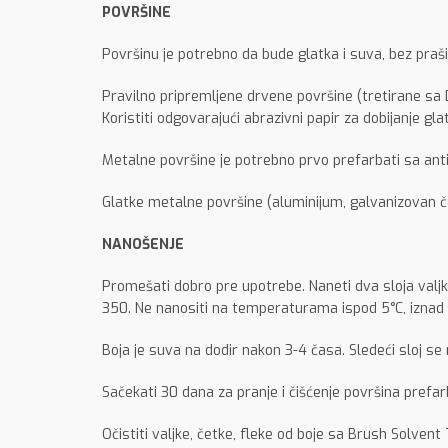
POVRŠINE
Površinu je potrebno da bude glatka i suva, bez prašin
Pravilno pripremljene drvene površine (tretirane sa D
Koristiti odgovarajući abrazivni papir za dobijanje glat
Metalne površine je potrebno prvo prefarbati sa ant
Glatke metalne površine (aluminijum, galvanizovan če
NANOŠENJE
Promešati dobro pre upotrebe. Naneti dva sloja val
350. Ne nanositi na temperaturama ispod 5°C, iznad 3
Boja je suva na dodir nakon 3-4 časa. Sledeći sloj 
Sačekati 30 dana za pranje i čišćenje površina prefa
Očistiti valjke, četke, fleke od boje sa Brush Solven