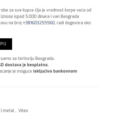
 robe za sve kupce čija je vrednost korpe veća od
a iznose ispod 5.000 dinara i van Beograda
tavu na broj
+381603255560
, radi dogovora oko
a mat količina
RPU
samo za teritoriju Beograda.
D dostava je besplatna.
laćanje je moguće
isključivo bankovnom
 i metal
,
Vitex