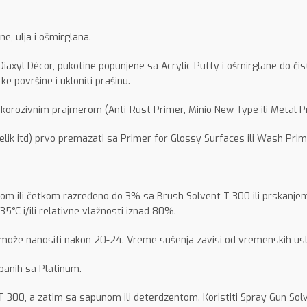
e, ulja i ošmirglana.
iaxyl Décor, pukotine popunjene sa Acrylic Putty i ošmirglane do čis
ke površine i ukloniti prašinu.
ikorozivnim prajmerom (Anti-Rust Primer, Minio New Type ili Metal P
lik itd) prvo premazati sa Primer for Glossy Surfaces ili Wash Prim
jkom ili četkom razređeno do 3% sa Brush Solvent T 300 ili prskan
5°C i/ili relativne vlažnosti iznad 80%.
se može nanositi nakon 20-24. Vreme sušenja zavisi od vremenskih us
rbanih sa Platinum.
t T 300, a zatim sa sapunom ili deterdzentom. Koristiti Spray Gun Solv