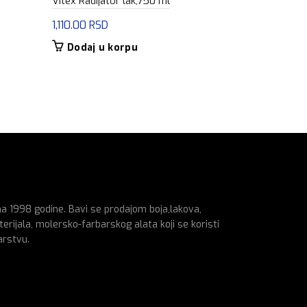
Vitex Radijator lak,750 ml
Tessarol osn
1,110.00
RSD
1,305.00
R
Dodaj u korpu
Dodaj u
na 1998 godine. Bavi se prodajom boja,lakova,
erijala, molersko-farbarskog alata koji se koristi
arstvu.