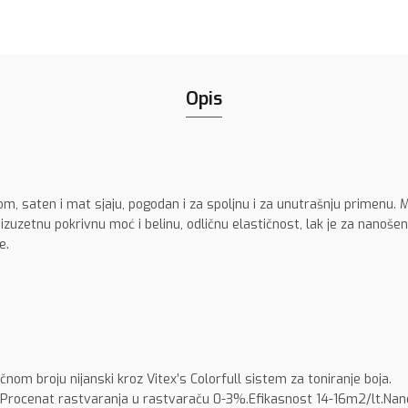
Opis
om, saten i mat sjaju, pogodan i za spoljnu i za unutrašnju primenu.
 izuzetnu pokrivnu moć i belinu, odličnu elastičnost, lak je za nanošen
e.
čnom broju nijanski kroz Vitex’s Colorfull sistem za toniranje boja.
.Procenat rastvaranja u rastvaraču 0-3%.Efikasnost 14-16m2/lt.Nan