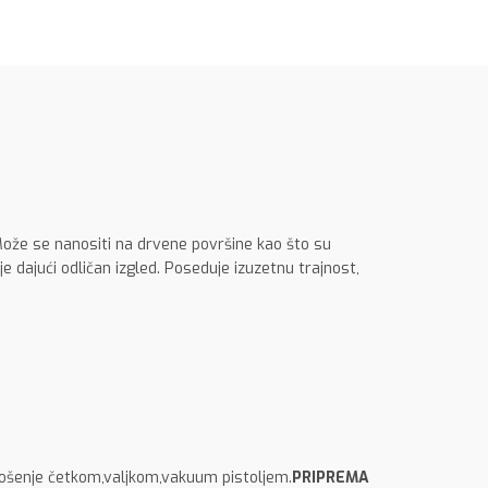
 Može se nanositi na drvene površine kao što su
je dajući odličan izgled. Poseduje izuzetnu trajnost,
ošenje četkom,valjkom,vakuum pistoljem.
PRIPREMA