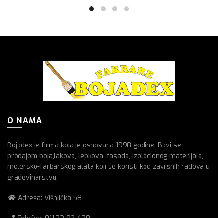
O NAMA
Bojadex je firma koja je osnovana 1998 godine. Bavi se
prodajom boja,lakova, lepkova, fasada, izolacionog materijala,
molersko-farbarskog alata koji se koristi kod završnih radova u
gradevinarstvu.
Adresa: Višnjička 58