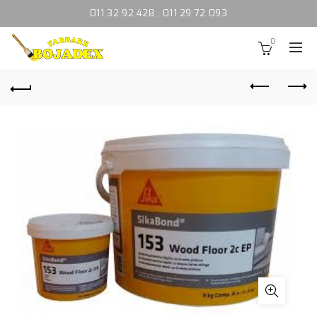
011 32 92 428
,
011 29 72 093
0