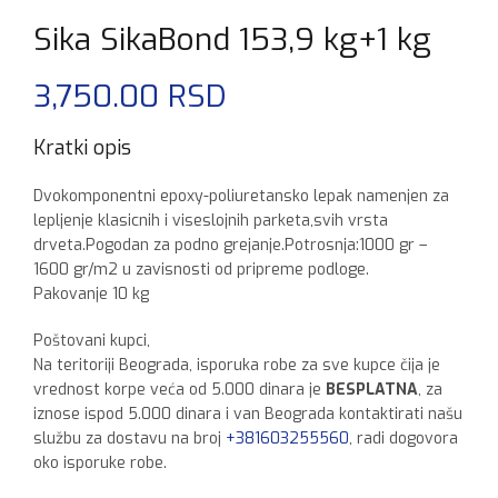
Sika SikaBond 153,9 kg+1 kg
3,750.00
RSD
Kratki opis
Dvokomponentni epoxy-poliuretansko lepak namenjen za
lepljenje klasicnih i viseslojnih parketa,svih vrsta
drveta.Pogodan za podno grejanje.Potrosnja:1000 gr –
1600 gr/m2 u zavisnosti od pripreme podloge.
Pakovanje 10 kg
Poštovani kupci,
Na teritoriji Beograda, isporuka robe za sve kupce čija je
vrednost korpe veća od 5.000 dinara je
BESPLATNA
, za
iznose ispod 5.000 dinara i van Beograda kontaktirati našu
službu za dostavu na broj
+381603255560
, radi dogovora
oko isporuke robe.