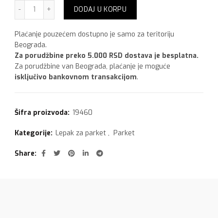
Sika SikaBond 153,9 kg+1 kg količina
DODAJ U KORPU
Plaćanje pouzećem dostupno je samo za teritoriju
Beograda.
Za porudžbine preko 5.000 RSD dostava je besplatna.
Za porudžbine van Beograda, plaćanje je moguće
isključivo bankovnom transakcijom
.
Šifra proizvoda:
19460
Kategorije:
Lepak za parket
,
Parket
Share