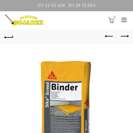
011 32 92 428
,
011 29 72 093
0