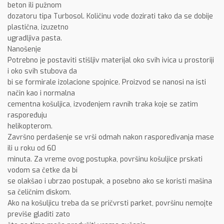
beton ili pužnom
dozatoru tipa Turbosol. Količinu vode dozirati tako da se dobije
plastična, izuzetno
ugradljiva pasta.
Nanošenje
Potrebno je postaviti stišljiv materijal oko svih ivica u prostoriji
i oko svih stubova da
bi se formirale izolacione spojnice. Proizvod se nanosi na isti
način kao i normalna
cementna košuljica, izvođenjem ravnih traka koje se zatim
raspoređuju
helikopterom.
Završno perdašenje se vrši odmah nakon raspoređivanja mase
ili u roku od 60
minuta. Za vreme ovog postupka, površinu košuljice prskati
vodom sa četke da bi
se olakšao i ubrzao postupak, a posebno ako se koristi mašina
sa čeličnim diskom.
Ako na košuljicu treba da se pričvrsti parket, površinu nemojte
previše gladiti zato