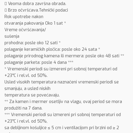
 Veoma dobra završna obrada.
 Brzo očvršćava.Tehnički podaci
Rok upotrebe nakon
otvaranja pakovanja Oko 1 sat *
Vreme očvršćavanja/
sušenja
prohodna: posle oko 12 sati *
polaganje keramičkih pločica: posle oko 24 sata *
polaganje prirodnog kamena ili mermera: posle oko 48 sati **
polaganje parketa: posle 4 dana ***
* Vremenski periodi su izmereni pri sobnoj temperaturi od
+23°C i rel.vl. od 50%.
Usled visokih temperatura naznačeni vremenski periodi se
smanjuju, a usled niskih
temperatura se povećavaju.
** Za kamen i mermer osetljiv na vlagu, ovaj period se mora
produžiti na 7 dana.
*** Vremenski periodi su izmereni pri sobnoj temperaturi od
+23°C i rel.vl. od 50%,
sa debljinom košuljice ≤ 5 cm i ventilacijom pri brzini od ≥ 2