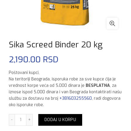
Sika Screed Binder 20 kg
2,190.00
RSD
Poštovani kupci,
Na teritoriji Beograda, isporuka robe za sve kupce čija je
vrednost korpe veća od 5.000 dinara je
BESPLATNA
, za
iznose ispod 5.000 dinara i van Beograda kontaktirati našu
službu za dostavu na broj
+381603255560
, radi dogovora
oko isporuke robe.
Sika Screed Binder 20 kg količina
DODAJ U KORPU