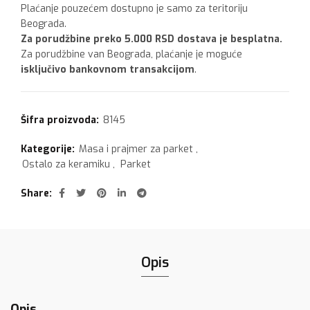
Plaćanje pouzećem dostupno je samo za teritoriju
Beograda.
Za porudžbine preko 5.000 RSD dostava je besplatna.
Za porudžbine van Beograda, plaćanje je moguće
isključivo bankovnom transakcijom
.
Šifra proizvoda:
8145
Kategorije:
Masa i prajmer za parket
,
Ostalo za keramiku
,
Parket
Share
Opis
Opis