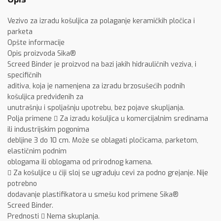
Vezivo za izradu košuljica za polaganje keramičkih pločica i
parketa
Opšte informacije
Opis proizvoda Sika®
Screed Binder je proizvod na bazi jakih hidrauličnih veziva, i
specifičnih
aditiva, koja je namenjena za izradu brzosušećih podnih
košuljica predviđenih za
unutrašnju i spoljašnju upotrebu, bez pojave skupljanja.
Polja primene  Za izradu košuljica u komercijalnim sredinama
ili industrijskim pogonima
debljine 3 do 10 cm. Može se oblagati pločicama, parketom,
elastičnim podnim
oblogama ili oblogama od prirodnog kamena.
 Za košuljice u čiji sloj se ugrađuju cevi za podno grejanje. Nije
potrebno
dodavanje plastifikatora u smešu kod primene Sika®
Screed Binder.
Prednosti  Nema skuplanja.