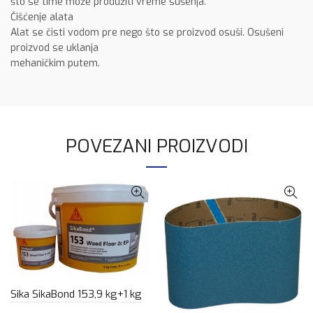
što se time može produžiti vreme sušenja.
Čišćenje alata
Alat se čisti vodom pre nego što se proizvod osuši. Osušeni
proizvod se uklanja
mehaničkim putem.
POVEZANI PROIZVODI
Sika SikaBond 153,9 kg+1 kg