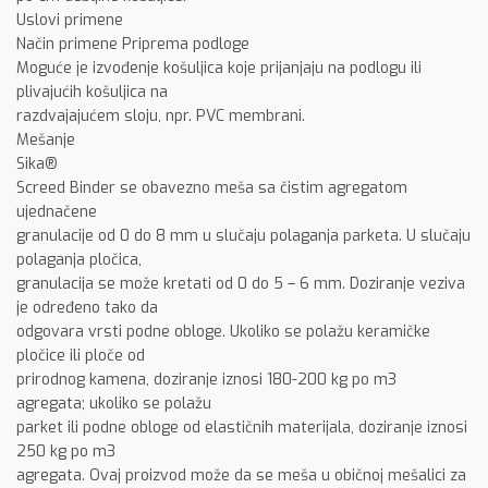
Uslovi primene
Način primene Priprema podloge
Moguće je izvođenje košuljica koje prijanjaju na podlogu ili
plivajućih košuljica na
razdvajajućem sloju, npr. PVC membrani.
Mešanje
Sika®
Screed Binder se obavezno meša sa čistim agregatom
ujednačene
granulacije od 0 do 8 mm u slučaju polaganja parketa. U slučaju
polaganja pločica,
granulacija se može kretati od 0 do 5 – 6 mm. Doziranje veziva
je određeno tako da
odgovara vrsti podne obloge. Ukoliko se polažu keramičke
pločice ili ploče od
prirodnog kamena, doziranje iznosi 180-200 kg po m3
agregata; ukoliko se polažu
parket ili podne obloge od elastičnih materijala, doziranje iznosi
250 kg po m3
agregata. Ovaj proizvod može da se meša u običnoj mešalici za