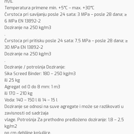
m/s.
Temperatura primene min. +5°C – max. +30°C
Čvrstoća pri savijanju posle 24 sata: 3 MPa – posle 28 dana; ≥
6 MPa EN 13892-2
Doziranje na 250 kg/m3
.
Čvrstoća pri pritisku posle 24 sata: 7,5 MPa – posle 28 dana; ≥
30 MPa EN 13892-2
Doziranje na 250 kg/m3
.
Doziranje / potrošnja Doziranje:
Sika Screed Binder: 180 – 250 kg/m3
ili 25 kg
Agregat od 0 do 8 mm: 1 m3
ili 170 – 210 kg
Voda: 140 – 150 l ili 14 – 15 l
Doziranje se odnosi na suve agregate i može se razlikovati u
zavisnosti od sadržaja
vlage. Potrošnja Za prethodno predloženo doziranje: 1,8 – 2,5
kg/m2
po cm debljine košuljice.