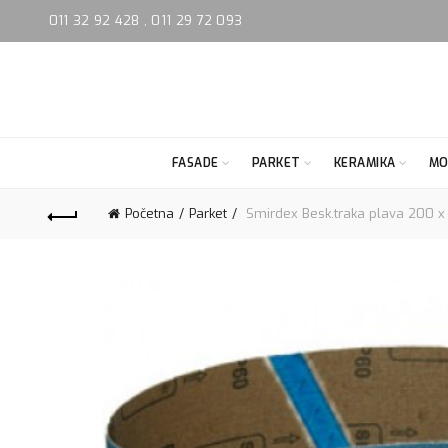
011 32 92 428
,
011 29 72 093
FASADE
PARKET
KERAMIKA
MO
Početna
Parket
Smirdex Besk.traka plava 200 x