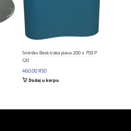
Smirdex Besk.traka plava 200 x 750 P
Mapei Ultra
120
5,295.00
R
460.00
RSD
Dodaj u
Dodaj u korpu