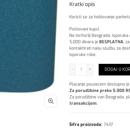
Kratki opis
Koristi se za hoblovanje parketa
Poštovani kupci,
Na teritoriji Beograda, isporuka
5.000 dinara je
BESPLATNA
, z
kontaktirati našu službu za dos
isporuke robe.
Smirdex Besk.traka plava
DODAJ U KO
Plaćanje pouzećem dostupno je 
Za porudžbine preko 5.000 RS
Za porudžbine van Beograda, p
transakcijom
.
Šifra proizvoda:
7437