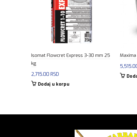
Isomat Flowcret Express 3-30 mm 25
Maxima 
kg
5,515.
2,715.00
RSD
Doda
Dodaj u korpu