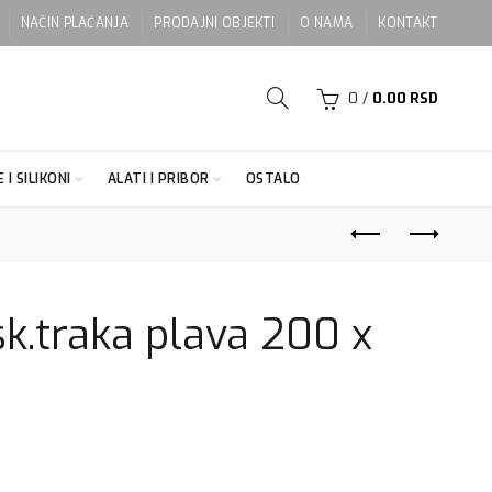
NAČIN PLAĆANJA
PRODAJNI OBJEKTI
O NAMA
KONTAKT
0
/
0.00
RSD
 I SILIKONI
ALATI I PRIBOR
OSTALO
k.traka plava 200 x