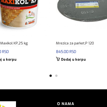
Maxikol KP,25 kg
Mrezica za parket,P 120
00
RSD
845.00
RSD
j u korpu
Dodaj u korpu
O NAMA