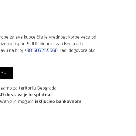
.
 robe za sve kupce čija je vrednost korpe veća od
a iznose ispod 5.000 dinara i van Beograda
tavu na broj
+381603255560
, radi dogovora oko
 200 x 750 P 60 količina
RPU
samo za teritoriju Beograda.
D dostava je besplatna.
laćanje je moguće
isključivo bankovnom