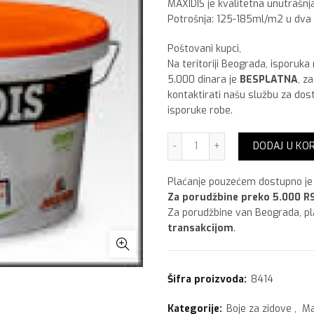
MAXIDIS je kvalitetna unutrašnja 
Potrošnja: 125-185ml/m2 u dva s
Poštovani kupci,
Na teritoriji Beograda, isporuka
5.000 dinara je
BESPLATNA
, z
kontaktirati našu službu za dos
isporuke robe.
Maxima Maxidis,3 lit količ
DODAJ U KO
Plaćanje pouzećem dostupno je 
Za porudžbine preko 5.000 RS
Za porudžbine van Beograda, p
transakcijom
.
Šifra proizvoda:
8414
Kategorije:
Boje za zidove
,
Ma