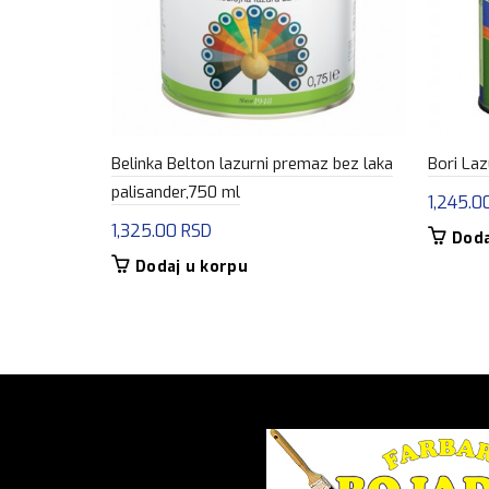
Belinka Belton lazurni premaz bez laka
Bori Laz
palisander,750 ml
1,245.0
1,325.00
RSD
Doda
Dodaj u korpu