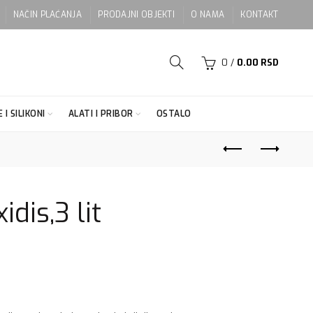
NAČIN PLAĆANJA
PRODAJNI OBJEKTI
O NAMA
KONTAKT
0
/
0.00
RSD
 I SILIKONI
ALATI I PRIBOR
OSTALO
dis,3 lit