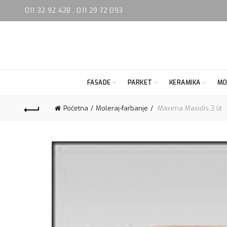
011 32 92 428
,
011 29 72 093
FASADE
PARKET
KERAMIKA
MO
Početna
Moleraj-farbanje
Maxima Maxidis,3 lit