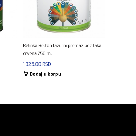
Belinka Belton lazurni premaz bez laka
Bori Lazura 
crvena,750 ml
1,245.00
R
1,325.00
RSD
Dodaj u
Dodaj u korpu