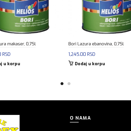
ura makaser, 0,75l
Bori Lazura ebanovina, 0,75l
0
RSD
1,245.00
RSD
j u korpu
Dodaj u korpu
O NAMA