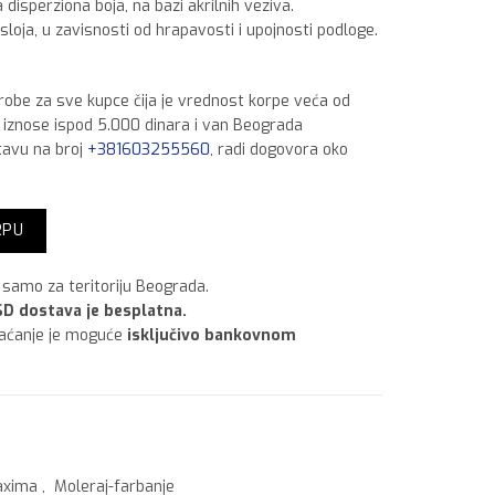
disperziona boja, na bazi akrilnih veziva.
loja, u zavisnosti od hrapavosti i upojnosti podloge.
 robe za sve kupce čija je vrednost korpe veća od
a iznose ispod 5.000 dinara i van Beograda
tavu na broj
+381603255560
, radi dogovora oko
ina
RPU
samo za teritoriju Beograda.
D dostava je besplatna.
laćanje je moguće
isključivo bankovnom
xima
,
Moleraj-farbanje