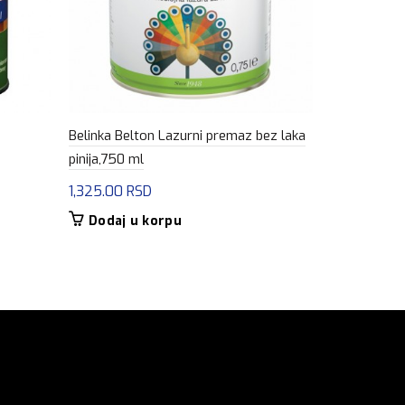
Belinka Belton Lazurni premaz bez laka
Belinka Belt
pinija,750 ml
ariš,750 ml
1,325.00
RSD
1,325.00
R
Dodaj u korpu
Dodaj u