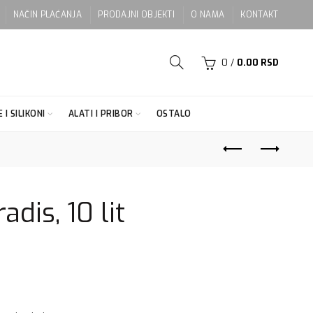
NAČIN PLAĆANJA
PRODAJNI OBJEKTI
O NAMA
KONTAKT
0
/
0.00
RSD
 I SILIKONI
ALATI I PRIBOR
OSTALO
dis, 10 lit