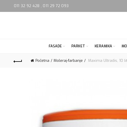
011 32 92 428
,
011 29 72 093
FASADE
PARKET
KERAMIKA
MO
Početna
Moleraj-farbanje
Maxima Ultradis, 10 li