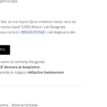
periva boja.
 robe za sve kupce čija je vrednost korpe veća od
a iznose ispod 5.000 dinara i van Beograda
tavu na broj
+381603255560
, radi dogovora oko
ičina
RPU
samo za teritoriju Beograda.
D dostava je besplatna.
laćanje je moguće
isključivo bankovnom
xima
,
Moleraj-farbanje