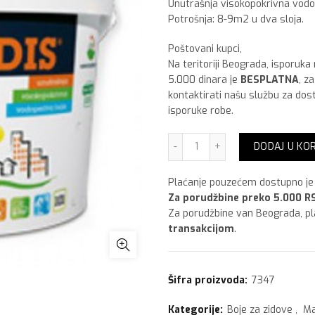
Unutrašnja visokopokrivna vodo
Potrošnja: 8-9m2 u dva sloja.
Poštovani kupci,
Na teritoriji Beograda, isporuka
5.000 dinara je
BESPLATNA
, z
kontaktirati našu službu za dos
isporuke robe.
Maxima Ultradis, 10 lit kol
DODAJ U KO
Plaćanje pouzećem dostupno je 
Za porudžbine preko 5.000 RS
Za porudžbine van Beograda, p
transakcijom
.
Šifra proizvoda:
7347
Kategorije:
Boje za zidove
,
Ma