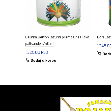
Belinka Belton lazurni premaz bez laka
Bori Laz
palisander,750 ml
1,245.0
1,325.00
RSD
Doda
Dodaj u korpu