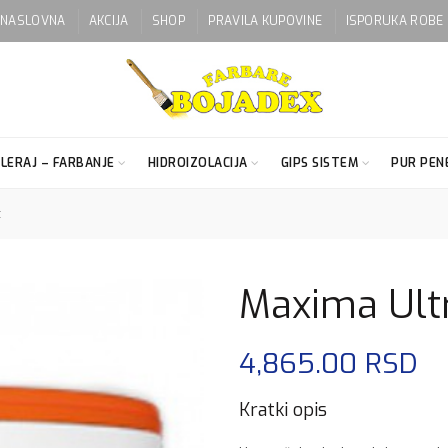
NASLOVNA
AKCIJA
SHOP
PRAVILA KUPOVINE
ISPORUKA ROBE
LERAJ – FARBANJE
HIDROIZOLACIJA
GIPS SISTEM
PUR PENE
t
Maxima Ultra
4,865.00
RSD
Kratki opis