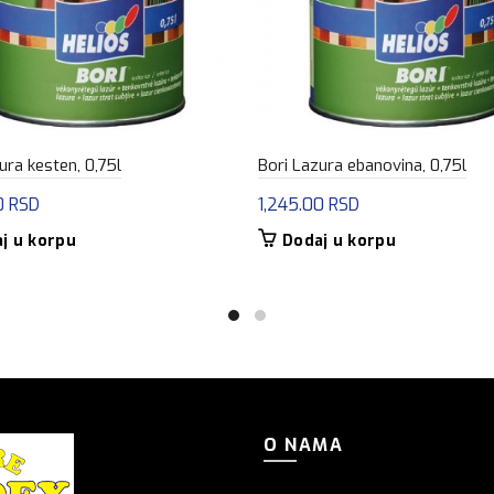
ura kesten, 0,75l
Bori Lazura ebanovina, 0,75l
0
RSD
1,245.00
RSD
j u korpu
Dodaj u korpu
O NAMA