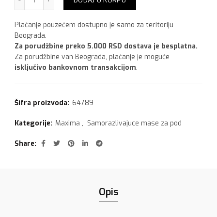
DODAJ U KORPU
Plaćanje pouzećem dostupno je samo za teritoriju
Beograda.
Za porudžbine preko 5.000 RSD dostava je besplatna.
Za porudžbine van Beograda, plaćanje je moguće
isključivo bankovnom transakcijom
.
Šifra proizvoda:
64789
Kategorije:
Maxima
,
Samorazlivajuce mase za pod
Share
Opis