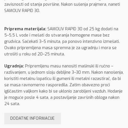
zavisnosti od stanja površine. Nakon sušenja prajmera, naneti
SAMOLIV RAPID 30.
Priprema materijala:
SAMOLIV RAPID 30 od 25 kg dodati na
5–5,5 L vode i mešati do stvaranja homogene mase bez
grudvica. Sačekati 3–5 minuta, pa ponovo intenzivno izmešati.
Ovako pripremljena masa spremna je za ugradnju i mora se
utrošiti u roku od 20–25 minuta.
Ugradnja:
Pripremljenu masu nanositi mašinski ili ručno –
razlivanjem, u jednom sloju debljine 3–30 mm. Nakon nanošenja,
koristiti metalnu lopaticu ili gumeni ili metalni razastirač, da bi
se masa ravnomerno rasporedila. Zatim obavezno proći
igličastim valjkom kako bi se uklonio zarobljeni vazduh. Hodanje
je moguće posle 4 sata, a postavljanje završnih obloga nakon
24 sata.
DODATNE INFORMACIJE