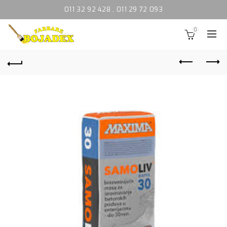
011 32 92 428
,
011 29 72 093
0