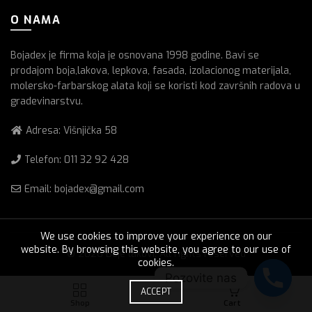
O NAMA
Bojadex je firma koja je osnovana 1998 godine. Bavi se
prodajom boja,lakova, lepkova, fasada, izolacionog materijala,
molersko-farbarskog alata koji se koristi kod završnih radova u
gradevinarstvu.
Adresa: Višnjička 58
Telefon:
011 32 92 428
Email: bojadex@gmail.com
We use cookies to improve your experience on our
website. By browsing this website, you agree to our use of
© 2026
Boje lakovi
. All rights reserved
cookies.
Pozovite nas
0
ACCEPT
Shop
Cart