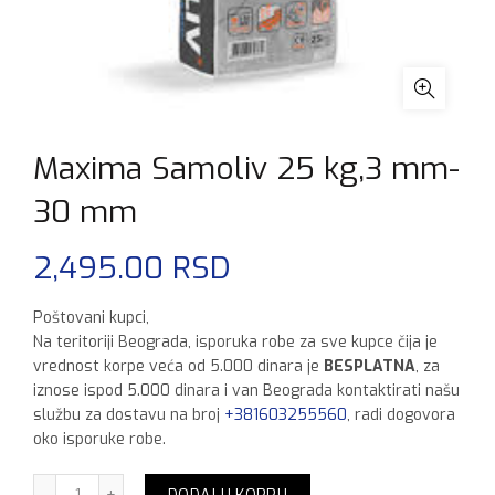
Maxima Samoliv 25 kg,3 mm-
30 mm
2,495.00
RSD
Poštovani kupci,
Na teritoriji Beograda, isporuka robe za sve kupce čija je
vrednost korpe veća od 5.000 dinara je
BESPLATNA
, za
iznose ispod 5.000 dinara i van Beograda kontaktirati našu
službu za dostavu na broj
+381603255560
, radi dogovora
oko isporuke robe.
Maxima Samoliv 25 kg,3 mm-30 mm količina