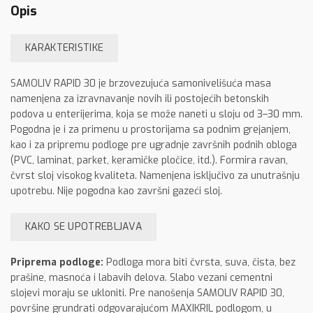
Opis
KARAKTERISTIKE
SAMOLIV RAPID 30 je brzovezujuća samonivelišuća masa
namenjena za izravnavanje novih ili postojećih betonskih
podova u enterijerima, koja se može naneti u sloju od 3–30 mm.
Pogodna je i za primenu u prostorijama sa podnim grejanjem,
kao i za pripremu podloge pre ugradnje završnih podnih obloga
(PVC, laminat, parket, keramičke pločice, itd.). Formira ravan,
čvrst sloj visokog kvaliteta. Namenjena isključivo za unutrašnju
upotrebu. Nije pogodna kao završni gazeći sloj.
KAKO SE UPOTREBLJAVA
Priprema podloge:
Podloga mora biti čvrsta, suva, čista, bez
prašine, masnoća i labavih delova. Slabo vezani cementni
slojevi moraju se ukloniti. Pre nanošenja SAMOLIV RAPID 30,
površine grundrati odgovarajućom MAXIKRIL podlogom, u