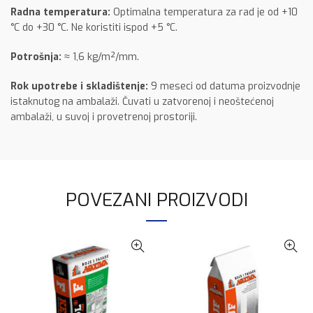
Radna temperatura:
Optimalna temperatura za rad je od +10
°C do +30 °C. Ne koristiti ispod +5 °C.
Potrošnja:
≈ 1,6 kg/m²/mm.
Rok upotrebe i skladištenje:
9 meseci od datuma proizvodnje
istaknutog na ambalaži. Čuvati u zatvorenoj i neoštećenoj
ambalaži, u suvoj i provetrenoj prostoriji.
POVEZANI PROIZVODI