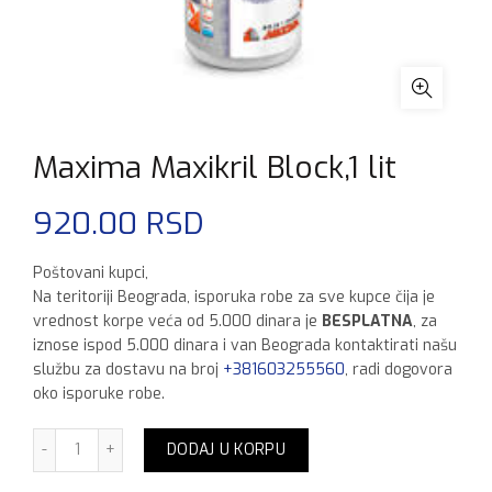
Maxima Maxikril Block,1 lit
920.00
RSD
Poštovani kupci,
Na teritoriji Beograda, isporuka robe za sve kupce čija je
vrednost korpe veća od 5.000 dinara je
BESPLATNA
, za
iznose ispod 5.000 dinara i van Beograda kontaktirati našu
službu za dostavu na broj
+381603255560
, radi dogovora
oko isporuke robe.
Maxima Maxikril Block,1 lit količina
DODAJ U KORPU