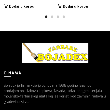
Dodaj u korpu
Dodaj u korpu
O NAMA
Bojadex je firma koja je osnovana 1998 godine. Bavi se
prodajom boja,lakova, lepkova, fasada, izolacionog materijala,
molersko-farbarskog alata koji se koristi kod završnih radova u
gradevinarstvu.