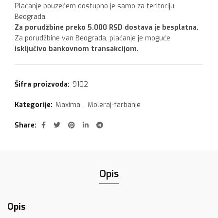
Plaćanje pouzećem dostupno je samo za teritoriju
Beograda.
Za porudžbine preko 5.000 RSD dostava je besplatna.
Za porudžbine van Beograda, plaćanje je moguće
isključivo bankovnom transakcijom
.
Šifra proizvoda:
9102
Kategorije:
Maxima
,
Moleraj-farbanje
Share
Opis
Opis