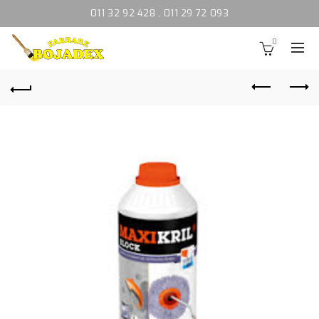
011 32 92 428
,
011 29 72 093
0