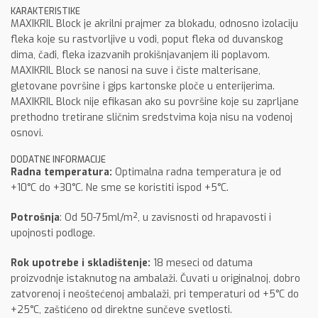
KARAKTERISTIKE
MAXIKRIL Block je akrilni prajmer za blokadu, odnosno izolaciju
fleka koje su rastvorljive u vodi, poput fleka od duvanskog
dima, čađi, fleka izazvanih prokišnjavanjem ili poplavom.
MAXIKRIL Block se nanosi na suve i čiste malterisane,
gletovane površine i gips kartonske ploče u enterijerima.
MAXIKRIL Block nije efikasan ako su površine koje su zaprljane
prethodno tretirane sličnim sredstvima koja nisu na vodenoj
osnovi.
DODATNE INFORMACIJE
Radna temperatura:
Optimalna radna temperatura je od
+10°C do +30°C. Ne sme se koristiti ispod +5°C.
Potrošnja
: Od 50-75ml/m², u zavisnosti od hrapavosti i
upojnosti podloge.
Rok upotrebe i skladištenje:
18 meseci od datuma
proizvodnje istaknutog na ambalaži. Čuvati u originalnoj, dobro
zatvorenoj i neoštećenoj ambalaži, pri temperaturi od +5°C do
+25°C, zaštićeno od direktne sunčeve svetlosti.