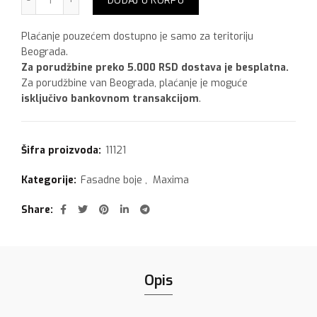
DODAJ U KORPU
Plaćanje pouzećem dostupno je samo za teritoriju
Beograda.
Za porudžbine preko 5.000 RSD dostava je besplatna.
Za porudžbine van Beograda, plaćanje je moguće
isključivo bankovnom transakcijom
.
Šifra proizvoda:
11121
Kategorije:
Fasadne boje
,
Maxima
Share
Opis