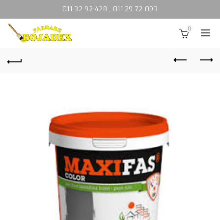
011 32 92 428
,
011 29 72 093
0