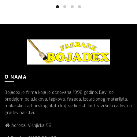
O NAMA
Bojadex je firma koja je osnovana 1998 godine. Bavi se
prodajom boja,lakova, lepkova, fasada, izolacionog materijala,
molersko-farbarskog alata koji se koristi kod završnih radova u
gradevinarstvu.
Adresa: Višnjička 58