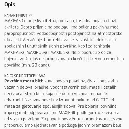
Opis
KARAKTERISTIKE
MAXIFAS Color je kvalitetna, tonirana, fasadna boja, na bazi
akrilata. Dobro prijanja na podlogu, ima odličnu pokrivnu moć,
paropropusnost, vodoodbojnost i postojanost na atmosferske
uticaje i UV zračenje. Upotrebljava se za zaštitu i dekoraciju
spoljašnjih i unutrašnih zidnih površina, kao i za toniranje
MAXIFAS-a, MAXIPOL-a i MAXIDIS-a. Ne preporučuje se za
bojenje svežih, još nekarbonizovanih krečnih i krečno-cementnih
površina (min. 28 dana).
KAKO SE UPOTREBLJAVA
Površina mora biti:
suva, nosivo posobna, čista i bez slabo
vezanih delova, prašine, vodorastvornih soli, masti i ostalih
nečistoća. Staru boju, koja nije dobro vezana, mehanički
odstraniti. Neravne površine izravnati nekom od GLETOLIN
masa za gletovanje spoljašnjih zidova. Pre bojenja, površine
impregnirati odgovarajućom MAXIKRIL podlogom, u zavisnosti
od stanja površine. Za pune tonove žute, narandžaste i crvene,
preporučujemo ujednačavanje podloge jednim premazom bele