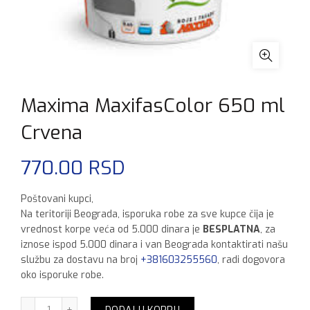
Maxima MaxifasColor 650 ml
Crvena
770.00
RSD
Poštovani kupci,
Na teritoriji Beograda, isporuka robe za sve kupce čija je
vrednost korpe veća od 5.000 dinara je
BESPLATNA
, za
iznose ispod 5.000 dinara i van Beograda kontaktirati našu
službu za dostavu na broj
+381603255560
, radi dogovora
oko isporuke robe.
Maxima MaxifasColor 650 ml Crvena količina