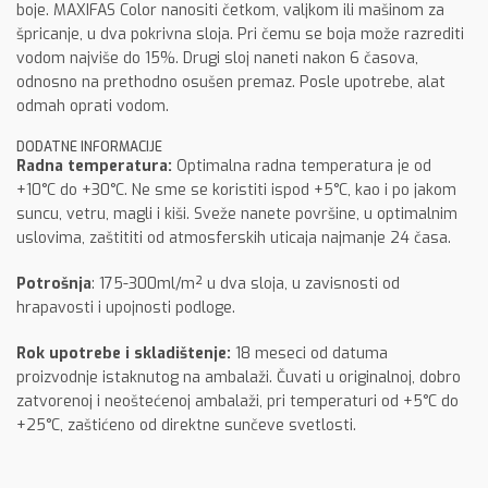
boje. MAXIFAS Color nanositi četkom, valjkom ili mašinom za
špricanje, u dva pokrivna sloja. Pri čemu se boja može razrediti
vodom najviše do 15%. Drugi sloj naneti nakon 6 časova,
odnosno na prethodno osušen premaz. Posle upotrebe, alat
odmah oprati vodom.
DODATNE INFORMACIJE
Radna temperatura:
Optimalna radna temperatura je od
+10°C do +30°C. Ne sme se koristiti ispod +5°C, kao i po jakom
suncu, vetru, magli i kiši. Sveže nanete površine, u optimalnim
uslovima, zaštititi od atmosferskih uticaja najmanje 24 časa.
Potrošnja
: 175-300ml/m² u dva sloja, u zavisnosti od
hrapavosti i upojnosti podloge.
Rok upotrebe i skladištenje:
18 meseci od datuma
proizvodnje istaknutog na ambalaži. Čuvati u originalnoj, dobro
zatvorenoj i neoštećenoj ambalaži, pri temperaturi od +5°C do
+25°C, zaštićeno od direktne sunčeve svetlosti.