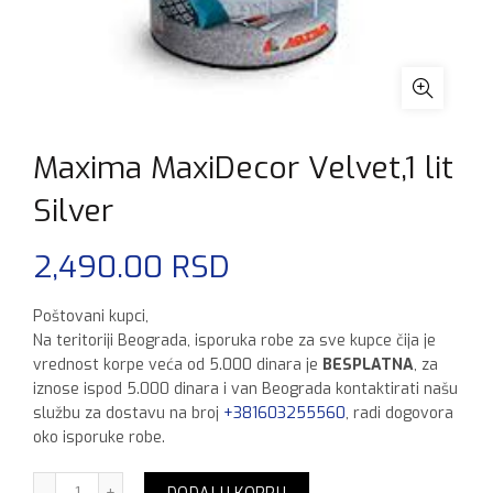
Maxima MaxiDecor Velvet,1 lit
Silver
2,490.00
RSD
Poštovani kupci,
Na teritoriji Beograda, isporuka robe za sve kupce čija je
vrednost korpe veća od 5.000 dinara je
BESPLATNA
, za
iznose ispod 5.000 dinara i van Beograda kontaktirati našu
službu za dostavu na broj
+381603255560
, radi dogovora
oko isporuke robe.
Maxima MaxiDecor Velvet,1 lit Silver količina