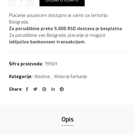
DODAJ U KORPU
Plaćanje pouzećem dostupno je samo za teritoriju
Beograda.
Za porudžbine preko 5.000 RSD dostava je besplatna.
Za porudžbine van Beograda, plaćanje je moguće
isključivo bankovnom transakcijom
.
Šifra proizvoda:
19569
Kategorije:
Maxima
,
Moleraj-farbanje
Share
Opis