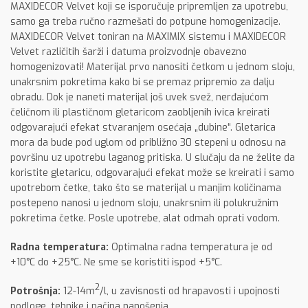
MAXIDECOR Velvet koji se isporučuje pripremljen za upotrebu,
samo ga treba ručno razmešati do potpune homogenizacije.
MAXIDECOR Velvet toniran na MAXIMIX sistemu i MAXIDECOR
Velvet različitih šarži i datuma proizvodnje obavezno
homogenizovati! Materijal prvo nanositi četkom u jednom sloju,
unakrsnim pokretima kako bi se premaz pripremio za dalju
obradu. Dok je naneti materijal još uvek svež, nerđajućom
čeličnom ili plastičnom gletaricom zaobljenih ivica kreirati
odgovarajući efekat stvaranjem osećaja „dubine“. Gletarica
mora da bude pod uglom od približno 30 stepeni u odnosu na
površinu uz upotrebu laganog pritiska. U slučaju da ne želite da
koristite gletaricu, odgovarajući efekat može se kreirati i samo
upotrebom četke, tako što se materijal u manjim količinama
postepeno nanosi u jednom sloju, unakrsnim ili polukružnim
pokretima četke. Posle upotrebe, alat odmah oprati vodom.
Radna temperatura:
Optimalna radna temperatura je od
+10°C do +25°C. Ne sme se koristiti ispod +5°C.
2
Potrošnja:
12-14m
/l, u zavisnosti od hrapavosti i upojnosti
podloge, tehnike i načina nanošenja.