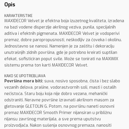
Opis
KARAKTERISTIKE
MAXIDECOR Velvet je efektna boja izuzetnog kvaliteta, izrađena
na bazi vodene disperzije akrilnog veziva, punila, specijalnih
aditiva i efektnih pigmenata. MAXIDECOR Velvet je vodoperivi
premaz, dobre paropropusnosti, neškodljiv za čoveka i okolinu.
Jednostavno se nanosi. Namenjen je za zaštitu i dekoraciju
unutrašnjih zidnih površina, gde je potrebno kreirati suptilan
efekat, sofisticiran poput svile. Može se tonirati na MAXIMIX
sistemu prema ton karti MAXIDECOR Velvet.
KAKO SE UPOTREBLJAVA
Površina mora biti
:
suva, nosivo sposobna, čista i bez slabo
vezanih delova, prašine, vodorastvornih soli, masti i ostalih
nečistoća. Staru boju koja nije dobro vezana, mehanički
odstraniti. Neravne površine izravnati akrilnom masom za
gletovanje GLETOLIN G. Potom, na površinu naneti osnovni
premaz MAXIDECOR Smooth Primer nijansiran u približnu
nijansu završnog materijala, a sve prema uputstvu
proizvodjača. Nakon sušenja osnovnog premaza, nanositi