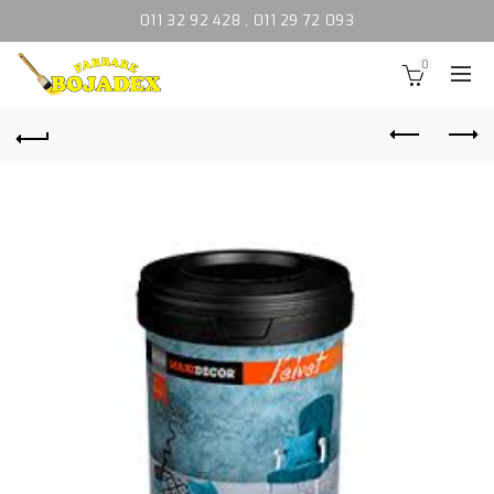
011 32 92 428
,
011 29 72 093
0