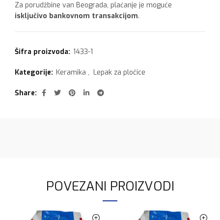
Za porudžbine van Beograda, plaćanje je moguće
isključivo bankovnom transakcijom
.
Šifra proizvoda:
1433-1
Kategorije:
Keramika
,
Lepak za pločice
Share
POVEZANI PROIZVODI