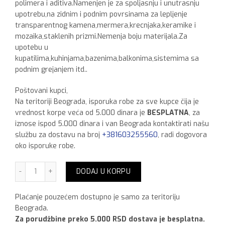
polimera i aditiva.Namenjen je za spoljasnju i unutrasnju
upotrebu,na zidnim i podnim povrsinama za lepljenje
transparentnog kamena,mermera,krecnjaka,keramike i
mozaika,staklenih prizmi.Nemenja boju materijala.Za
upotebu u
kupatilima,kuhinjama,bazenima,balkonima,sistemima sa
podnim grejanjem itd..
Poštovani kupci,
Na teritoriji Beograda, isporuka robe za sve kupce čija je
vrednost korpe veća od 5.000 dinara je
BESPLATNA
, za
iznose ispod 5.000 dinara i van Beograda kontaktirati našu
službu za dostavu na broj
+381603255560
, radi dogovora
oko isporuke robe.
Maxima Keramol Elastic White,25 kg Akcija za kupljenih 4
DODAJ U KORPU
Plaćanje pouzećem dostupno je samo za teritoriju
Beograda.
Za porudžbine preko 5.000 RSD dostava je besplatna.