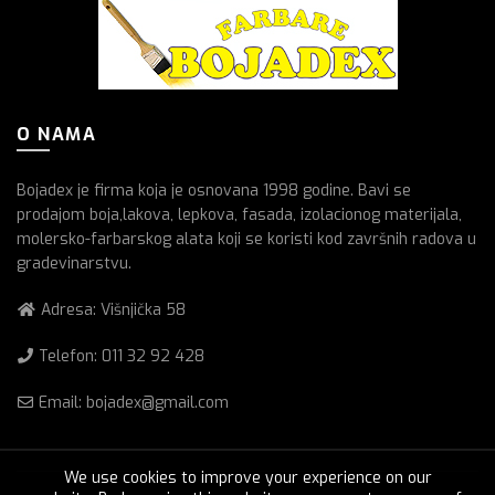
O NAMA
Bojadex je firma koja je osnovana 1998 godine. Bavi se
prodajom boja,lakova, lepkova, fasada, izolacionog materijala,
molersko-farbarskog alata koji se koristi kod završnih radova u
gradevinarstvu.
Adresa: Višnjička 58
Telefon:
011 32 92 428
Email: bojadex@gmail.com
We use cookies to improve your experience on our