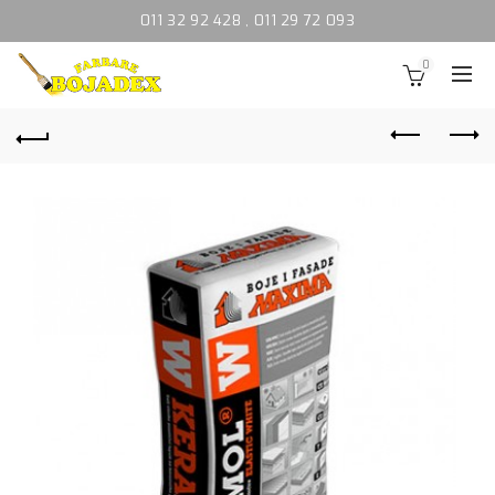
011 32 92 428
,
011 29 72 093
0