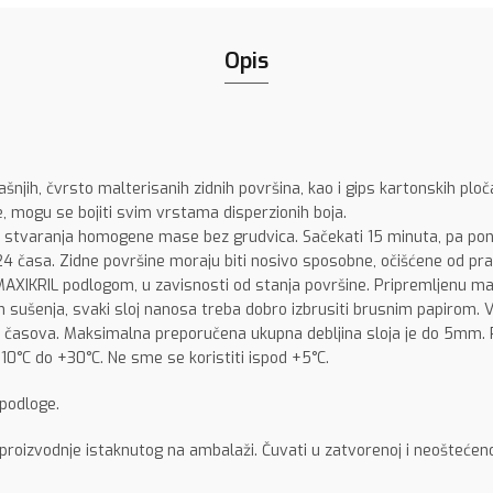
Opis
jih, čvrsto malterisanih zidnih površina, kao i gips kartonskih ploč
, mogu se bojiti svim vrstama disperzionih boja.
o stvaranja homogene mase bez grudvica. Sačekati 15 minuta, pa po
24 časa. Zidne površine moraju biti nosivo sposobne, očišćene od pra
AXIKRIL podlogom, u zavisnosti od stanja površine. Pripremljenu ma
n sušenja, svaki sloj nanosa treba dobro izbrusiti brusnim papirom. 
12 časova. Maksimalna preporučena ukupna debljina sloja je do 5mm.
0°C do +30°C. Ne sme se koristiti ispod +5°C.
 podloge.
oizvodnje istaknutog na ambalaži. Čuvati u zatvorenoj i neoštećenoj 