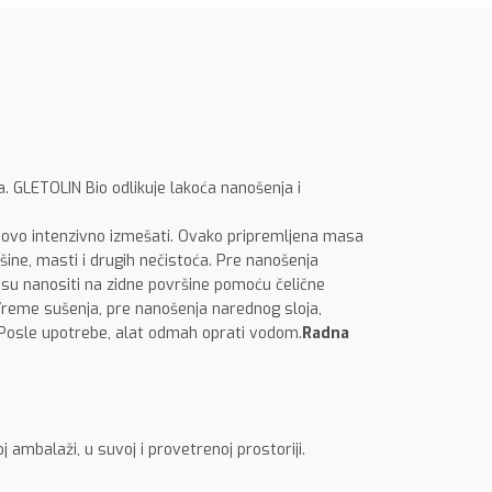
a. GLETOLIN Bio odlikuje lakoća nanošenja i
novo intenzivno izmešati. Ovako pripremljena masa
šine, masti i drugih nečistoća. Pre nanošenja
su nanositi na zidne površine pomoću čelične
Vreme sušenja, pre nanošenja narednog sloja,
 Posle upotrebe, alat odmah oprati vodom.
Radna
ambalaži, u suvoj i provetrenoj prostoriji.