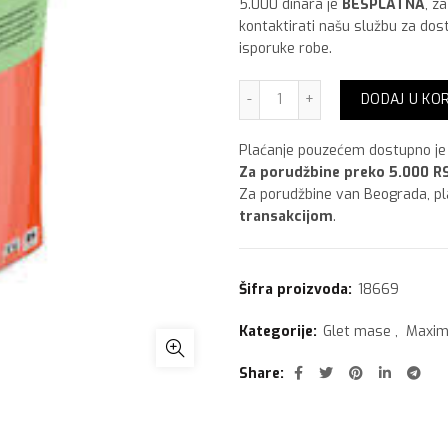
5.000 dinara je
BESPLATNA
, z
kontaktirati našu službu za dos
isporuke robe.
Maxima GletolinBio,25 kg 
DODAJ U KO
Plaćanje pouzećem dostupno je 
Za porudžbine preko 5.000 RS
Za porudžbine van Beograda, p
transakcijom
.
Šifra proizvoda:
18669
Kategorije:
Glet mase
,
Maxi
Share