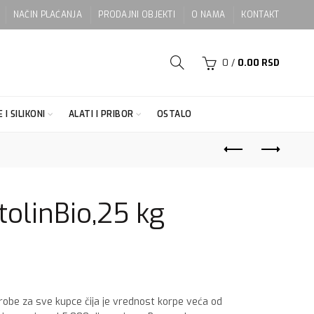
NAČIN PLAĆANJA
PRODAJNI OBJEKTI
O NAMA
KONTAKT
0
/
0.00
RSD
 I SILIKONI
ALATI I PRIBOR
OSTALO
olinBio,25 kg
 robe za sve kupce čija je vrednost korpe veća od