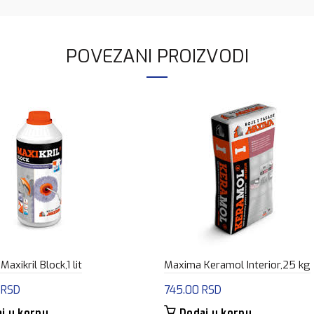
POVEZANI PROIZVODI
axikril Block,1 lit
Maxima Keramol Interior,25 kg
0
RSD
745.00
RSD
j u korpu
Dodaj u korpu