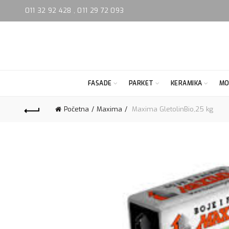
011 32 92 428
,
011 29 72 093
FASADE
PARKET
KERAMIKA
MO
Početna
Maxima
Maxima GletolinBio,25 kg