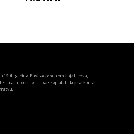
460.00
RS
Dodaj u
na 1998 godine. Bavi se prodajom boja,lakova,
erijala, molersko-farbarskog alata koji se koristi
arstvu.