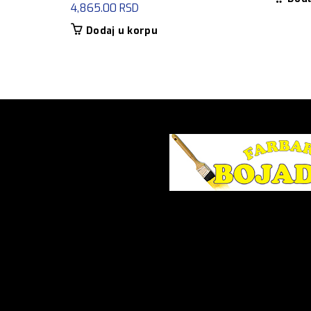
4,865.00
RSD
Dodaj u korpu