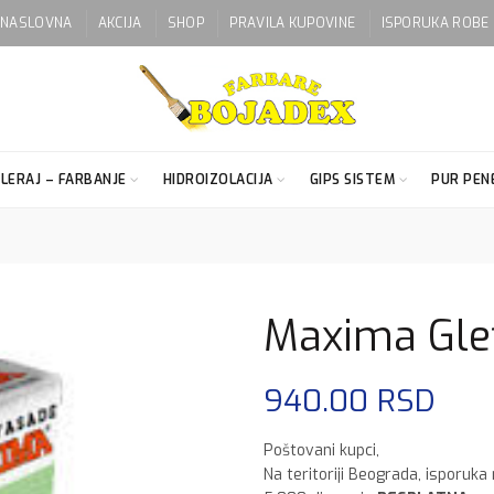
NASLOVNA
AKCIJA
SHOP
PRAVILA KUPOVINE
ISPORUKA ROBE
LERAJ – FARBANJE
HIDROIZOLACIJA
GIPS SISTEM
PUR PENE
Maxima Glet
940.00
RSD
Poštovani kupci,
Na teritoriji Beograda, isporuka