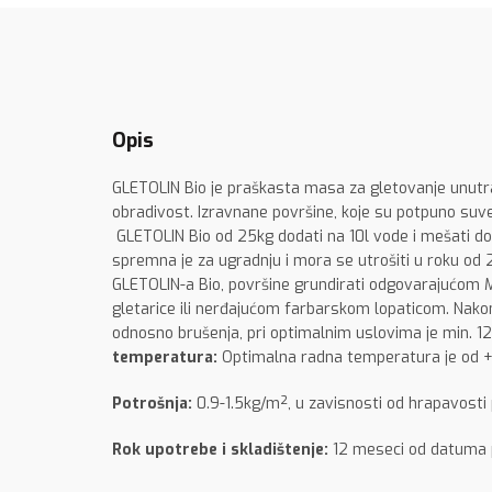
Opis
GLETOLIN Bio je praškasta masa za gletovanje unutrašn
obradivost. Izravnane površine, koje su potpuno suve
GLETOLIN Bio od 25kg dodati na 10l vode i mešati d
spremna je za ugradnju i mora se utrošiti u roku od 
GLETOLIN-a Bio, površine grundirati odgovarajućom M
gletarice ili nerđajućom farbarskom lopaticom. Nako
odnosno brušenja, pri optimalnim uslovima je min. 
temperatura:
Optimalna radna temperatura je od +1
Potrošnja:
0.9-1.5kg/m², u zavisnosti od hrapavosti
Rok upotrebe i skladištenje:
12 meseci od datuma pr