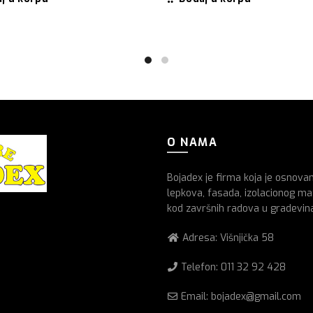
O NAMA
Bojadex je firma koja je osnova
lepkova, fasada, izolacionog mat
kod završnih radova u gradevin
Adresa: Višnjička 58
Telefon:
011 32 92 428
Email: bojadex@gmail.com