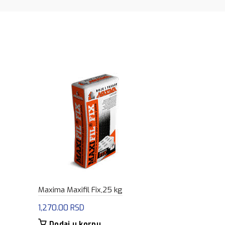
Maxima Maxifil Fix,25 kg
1,270.00
RSD
Maxima Max
Dodaj u korpu