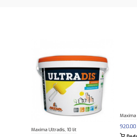
Maxima M
920.0
Maxima Ultradis, 10 lit
Doda