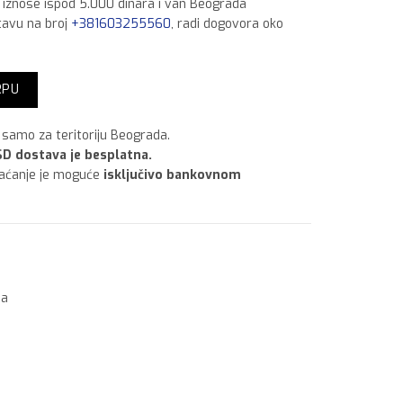
a iznose ispod 5.000 dinara i van Beograda
tavu na broj
+381603255560
, radi dogovora oko
količina
RPU
samo za teritoriju Beograda.
D dostava je besplatna.
laćanje je moguće
isključivo bankovnom
ma