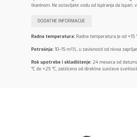
tkaninom. Ne ostavljate vodu od ispiranja da ispari, ve
DODATNE INFORMACIJE
Radna temperatura:
Radna temperatura je od +15 °
Potrošnja:
10–15 m²/L, u zavisnosti od nivoa zaprljan
Rok upotrebe i skladištenje:
24 meseca od datuma p
°C do +25 °C, zaštićeno od direktne sunčeve svetlost