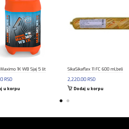
Maximo 1K WB Sjaj 5 lit
SikaSikaflex 11 FC 600 ml,beli
00
RSD
2,220.00
RSD
j u korpu
Dodaj u korpu