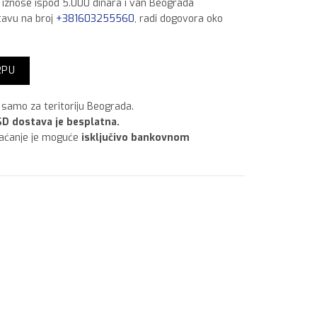
a iznose ispod 5.000 dinara i van Beograda
tavu na broj
+381603255560
, radi dogovora oko
lit količina
RPU
samo za teritoriju Beograda.
D dostava je besplatna.
laćanje je moguće
isključivo bankovnom