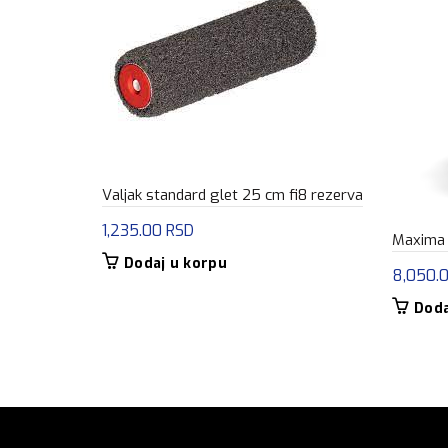
Valjak standard glet 25 cm fi8 rezerva
1,235.00
RSD
Maxima 
Dodaj u korpu
8,050.
Doda