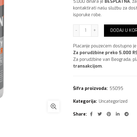
5.000 dinara je
BESPLATNA
, z
kontaktirati našu službu za dos
isporuke robe.
Maxima Maxi Clean Epoxy,1 
DODAJ U KO
Plaćanje pouzećem dostupno je 
Za porudžbine preko 5.000 RS
Za porudžbine van Beograda, p
transakcijom
.
Šifra proizvoda:
55095
Kategorija:
Uncategorized
Share