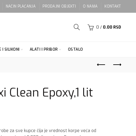
NAČIN PLAĆANJA
PRODAJNI OBJEKTI
O NAMA
KONTAKT
0
/
0.00
RSD
 I SILIKONI
ALATI I PRIBOR
OSTALO
 Clean Epoxy,1 lit
 robe za sve kupce čija je vrednost korpe veća od