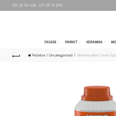
011 32 92 428
,
011 29 72 093
FASADE
PARKET
KERAMIKA
MO
Početna
Uncategorized
Maxima Maxi Clean Epoxy