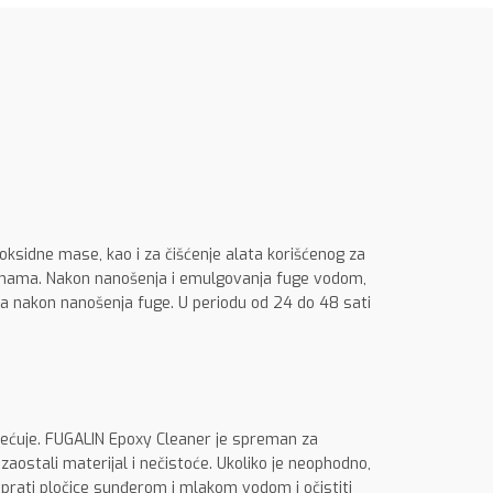
oksidne mase, kao i za čišćenje alata korišćenog za
binama. Nakon nanošenja i emulgovanja fuge vodom,
ta nakon nanošenja fuge. U periodu od 24 do 48 sati
oštećuje. FUGALIN Epoxy Cleaner je spreman za
 zaostali materijal i nečistoće. Ukoliko je neophodno,
isprati pločice sunđerom i mlakom vodom i očistiti