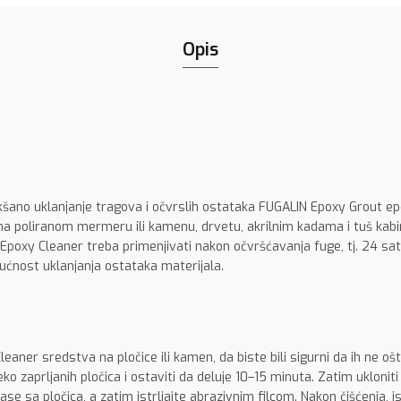
Opis
kšano
uklanjanje tragova i očvrslih ostataka FUGALIN Epoxy Grout ep
 na poliranom mermeru ili kamenu, drvetu, akrilnim kadama i tuš ka
Epoxy Cleaner treba primenjivati nakon očvršćavanja fuge, tj. 24 sa
ćnost uklanjanja ostataka materijala.
eaner sredstva na pločice ili kamen, da biste bili sigurni da ih ne 
o zaprljanih pločica i ostaviti da deluje 10–15 minuta. Zatim ukloniti
se sa pločica, a zatim istrljajte abrazivnim filcom. Nakon čišćenja, 