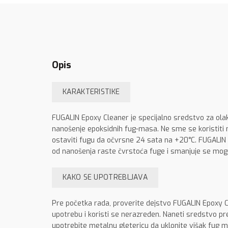
Opis
KARAKTERISTIKE
FUGALIN Epoxy Cleaner
je specijalno sredstvo za
ola
nanošenje epoksidnih fug-masa. Ne sme se koristiti
ostaviti fugu da očvrsne 24 sata na +20°C. FUGALIN 
od nanošenja raste čvrstoća fuge i smanjuje se mogu
KAKO SE UPOTREBLJAVA
Pre početka rada, proverite dejstvo FUGALIN Epoxy Cl
upotrebu i koristi se nerazređen. Naneti sredstvo prek
upotrebite metalnu gletericu da uklonite višak fug ma