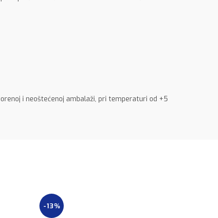
orenoj i neoštećenoj ambalaži, pri temperaturi od +5
-13%