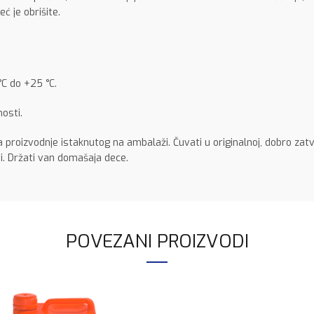
ć je obrišite.
C do +25 °C.
osti.
roizvodnje istaknutog na ambalaži. Čuvati u originalnoj, dobro zatv
i. Držati van domašaja dece.
POVEZANI PROIZVODI