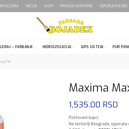
NASLOVNA
AKCIJA
SHOP
PRAVILA KUPOVINE
ISPORUKA ROBE
LERAJ – FARBANJE
HIDROIZOLACIJA
GIPS SISTEM
PUR PENE
,1 lit
Maxima Maxi
1,535.00
RSD
Poštovani kupci,
Na teritoriji Beograda, isporuka