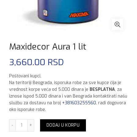
Maxidecor Aura 1 lit
3,660.00
RSD
Poštovani kupci,
Na teritoriji Beograda, isporuka robe za sve kupce čija je
vrednost korpe veća od 5.000 dinara je
BESPLATNA
, za
iznose ispod 5.000 dinara i van Beograda kontaktirati našu
službu za dostavu na broj
+381603255560
, radi dogovora
oko isporuke robe.
Maxidecor Aura 1 lit količina
DODAJ U KORPU