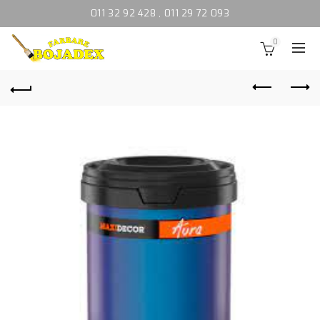
011 32 92 428
,
011 29 72 093
0