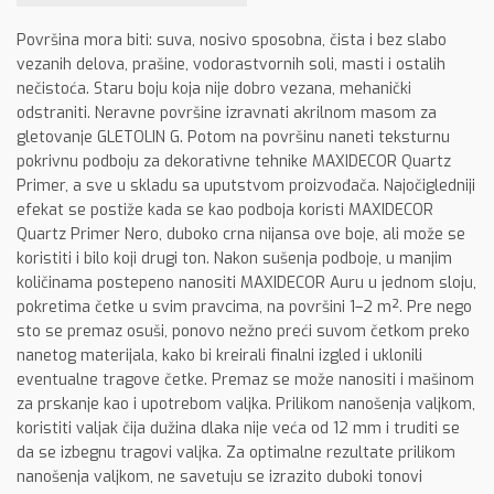
Površina mora biti: suva, nosivo sposobna, čista i bez slabo
vezanih delova, prašine, vodorastvornih soli, masti i ostalih
nečistoća. Staru boju koja nije dobro vezana, mehanički
odstraniti. Neravne površine izravnati akrilnom masom za
gletovanje GLETOLIN G. Potom na površinu naneti teksturnu
pokrivnu podboju za dekorativne tehnike MAXIDECOR Quartz
Primer, a sve u skladu sa uputstvom proizvođača. Najočigledniji
efekat se postiže kada se kao podboja koristi MAXIDECOR
Quartz Primer Nero, duboko crna nijansa ove boje, ali može se
koristiti i bilo koji drugi ton. Nakon sušenja podboje, u manjim
količinama postepeno nanositi MAXIDECOR Auru u jednom sloju,
pokretima četke u svim pravcima, na površini 1–2 m². Pre nego
sto se premaz osuši, ponovo nežno preći suvom četkom preko
nanetog materijala, kako bi kreirali finalni izgled i uklonili
eventualne tragove četke. Premaz se može nanositi i mašinom
za prskanje kao i upotrebom valjka. Prilikom nanošenja valjkom,
koristiti valjak čija dužina dlaka nije veća od 12 mm i truditi se
da se izbegnu tragovi valjka. Za optimalne rezultate prilikom
nanošenja valjkom, ne savetuju se izrazito duboki tonovi