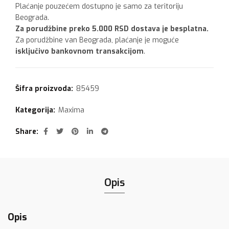
Plaćanje pouzećem dostupno je samo za teritoriju
Beograda.
Za porudžbine preko 5.000 RSD dostava je besplatna.
Za porudžbine van Beograda, plaćanje je moguće
isključivo bankovnom transakcijom
.
Šifra proizvoda:
85459
Kategorija:
Maxima
Share
Opis
Opis