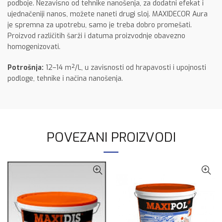
podboje. Nezavisno od tehnike nanošenja, za dodatni efekat i
ujednačeniji nanos, možete naneti drugi sloj. MAXIDECOR Aura
je spremna za upotrebu, samo je treba dobro promešati.
Proizvod različitih šarži i datuma proizvodnje obavezno
homogenizovati.
Potrošnja:
12–14 m²/L, u zavisnosti od hrapavosti i upojnosti
podloge, tehnike i načina nanošenja.
POVEZANI PROIZVODI