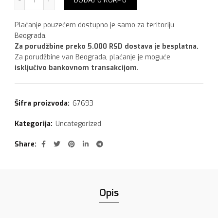
DODAJ U KORPU
Plaćanje pouzećem dostupno je samo za teritoriju
Beograda.
Za porudžbine preko 5.000 RSD dostava je besplatna.
Za porudžbine van Beograda, plaćanje je moguće
isključivo bankovnom transakcijom
.
Šifra proizvoda:
67693
Kategorija:
Uncategorized
Share
Opis