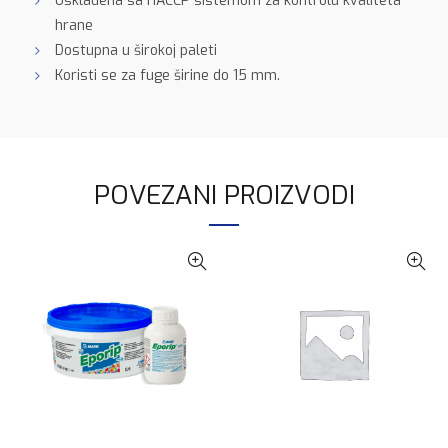
Usklađena sa HACCP sistemom za kontrolu kvaliteta
hrane
Dostupna u širokoj paleti
Koristi se za fuge širine do 15 mm.
POVEZANI PROIZVODI