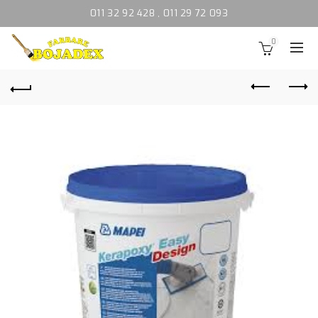
011 32 92 428
,
011 29 72 093
0