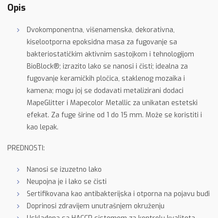
Opis
Dvokomponentna, višenamenska, dekorativna,
kiselootporna epoksidna masa za fugovanje sa
bakteriostatičkim aktivnim sastojkom i tehnologijom
BioBlock®; izrazito lako se nanosi i čisti; idealna za
fugovanje keramičkih pločica, staklenog mozaika i
kamena; mogu joj se dodavati metalizirani dodaci
MapeGlitter i Mapecolor Metallic za unikatan estetski
efekat. Za fuge širine od 1 do 15 mm. Može se koristiti i
kao lepak.
PREDNOSTI:
Nanosi se izuzetno lako
Neupojna je i lako se čisti
Sertifikovana kao antibakterijska i otporna na pojavu buđi
Doprinosi zdravijem unutrašnjem okruženju