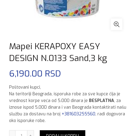
Mapei KERAPOXY EASY
DESIGN N.0133 Sand,3 kg
6,190.00
RSD
Poštovani kupci,
Na teritoriji Beograda, isporuka robe za sve kupce čija je
vrednost korpe veća od 5.000 dinara je
BESPLATNA
, za
iznose ispod 5.000 dinara i van Beograda kontaktirati našu
službu za dostavu na broj
+381603255560
, radi dogovora
oko isporuke robe.
Mapei KERAPOXY EASY DESIGN N.0133 Sand,3 kg količina