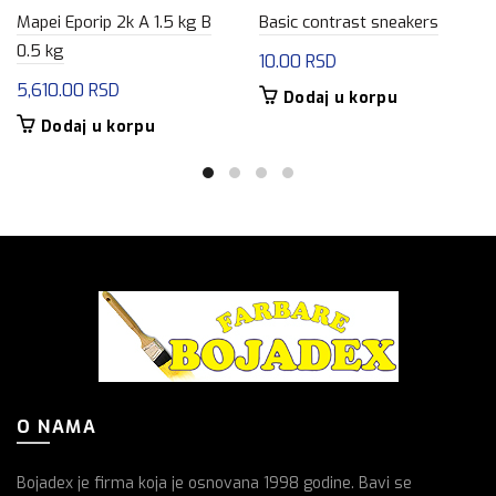
Mapei Eporip 2k A 1.5 kg B
Basic contrast sneakers
0.5 kg
10.00
RSD
5,610.00
RSD
Dodaj u korpu
Dodaj u korpu
O NAMA
Bojadex je firma koja je osnovana 1998 godine. Bavi se