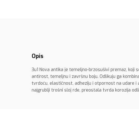
Opis
3u1 Nova antika je temeljno-brzosušivi premaz, koji s
antirost, temeljnu i završnu boju. Odlikuju ga kombin
tvrdoću, elastičnost, adheziju i otpornost na udare i
najgrublji trošni sloj rđe, preostala tvrda korozija od