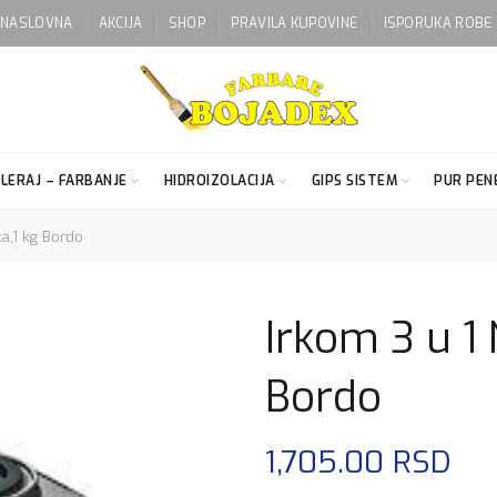
NASLOVNA
AKCIJA
SHOP
PRAVILA KUPOVINE
ISPORUKA ROBE
LERAJ – FARBANJE
HIDROIZOLACIJA
GIPS SISTEM
PUR PENE
a,1 kg Bordo
Irkom 3 u 1 
Bordo
1,705.00
RSD