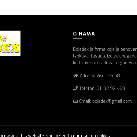
O NAMA
Bojadex je firma koja je osnova
lepkova, fasada, izolacionog mat
kod završnih radova u gradevin
Adresa: Višnjička 58
Telefon:
011 32 92 428
Email: bojadex@gmail.com
rowsing this website, you agree to our use of cookies.
© 2026
Boje lakovi
. All rights reserved