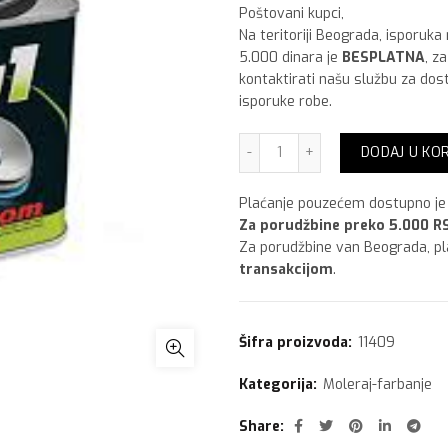
Poštovani kupci,
Na teritoriji Beograda, isporuka
5.000 dinara je
BESPLATNA
, z
kontaktirati našu službu za dos
isporuke robe.
Irkom 3 u 1 Nova Antika,1 
DODAJ U KO
Plaćanje pouzećem dostupno je 
Za porudžbine preko 5.000 RS
Za porudžbine van Beograda, p
transakcijom
.
Šifra proizvoda:
11409
Kategorija:
Moleraj-farbanje
Share