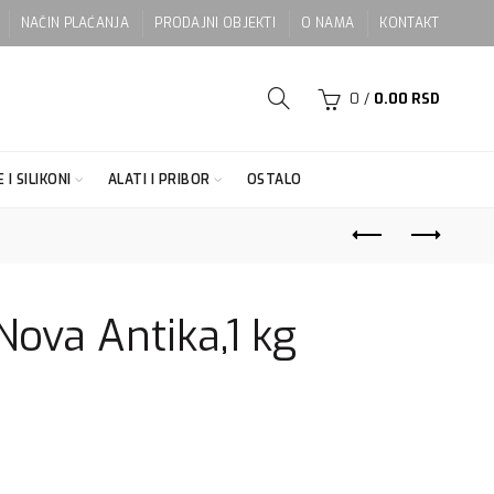
NAČIN PLAĆANJA
PRODAJNI OBJEKTI
O NAMA
KONTAKT
0
/
0.00
RSD
 I SILIKONI
ALATI I PRIBOR
OSTALO
Nova Antika,1 kg