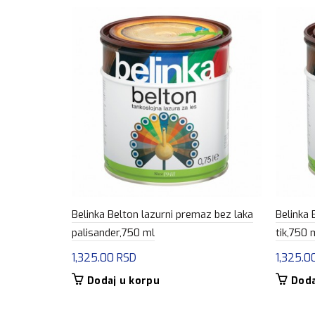
Belinka Belton lazurni premaz bez laka
Belinka 
palisander,750 ml
tik,750 
1,325.00
RSD
1,325.0
Dodaj u korpu
Doda