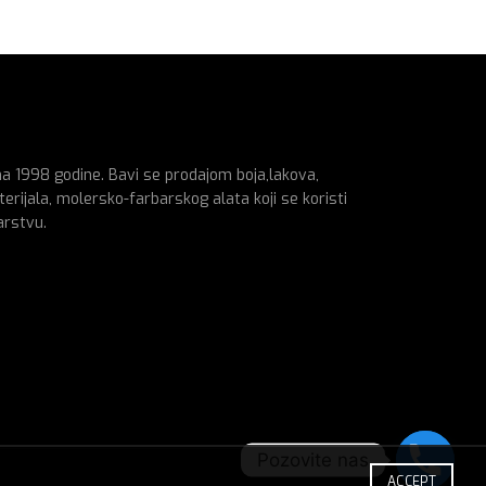
na 1998 godine. Bavi se prodajom boja,lakova,
erijala, molersko-farbarskog alata koji se koristi
arstvu.
Pozovite nas
ACCEPT