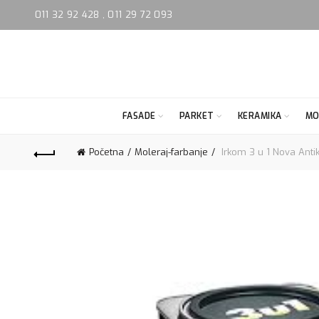
011 32 92 428
,
011 29 72 093
FASADE
PARKET
KERAMIKA
MO
Početna
Moleraj-farbanje
Irkom 3 u 1 Nova Antik