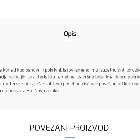
Opis
e koristi kao osnovni i pokrivni. Istovremeno ima izuzetno antikoroz
acija najboljih karakteristika temeljne i završne boje. Ima dobru pokr
 atmoferske uticaje.Ne zahteva posebno čišćenje površine od korozije
lično prihvata 3u1 Novu antiku.
POVEZANI PROIZVODI