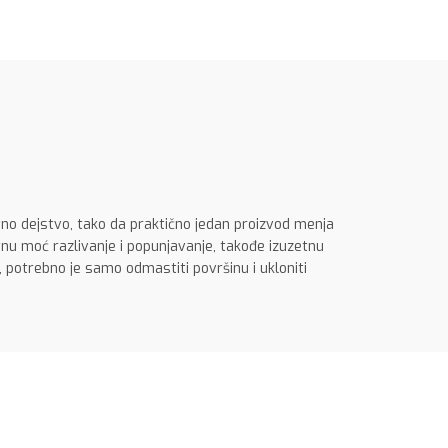
ivno dejstvo, tako da praktično jedan proizvod menja
ivnu moć razlivanje i popunjavanje, takođe izuzetnu
, potrebno je samo odmastiti površinu i ukloniti