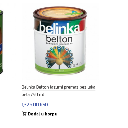
Belinka Belton lazurni premaz bez laka
Bori Lazura
bela,750 ml
1,245.00
R
1,325.00
RSD
Dodaj u
Dodaj u korpu