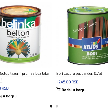
Beltop lazurni premaz bez laka
Bori Lazura palisander, 0,75l
ml
1,245.00
RSD
0
RSD
Dodaj u korpu
j u korpu