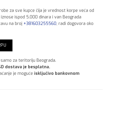
 robe za sve kupce čija je vrednost korpe veća od
a iznose ispod 5.000 dinara i van Beograda
tavu na broj
+381603255560
, radi dogovora oko
kg Bordo količina
RPU
samo za teritoriju Beograda.
D dostava je besplatna.
laćanje je moguće
isključivo bankovnom