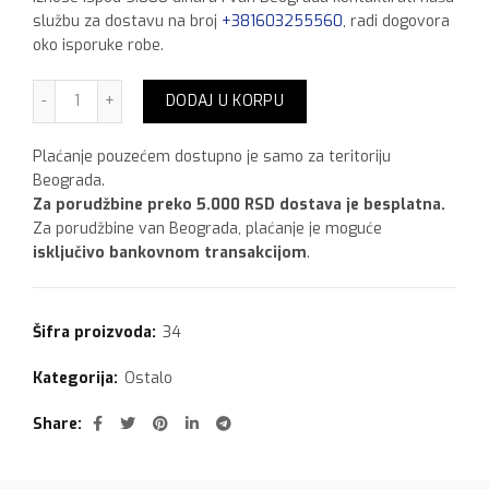
službu za dostavu na broj
+381603255560
, radi dogovora
oko isporuke robe.
Gips 2 kg količina
DODAJ U KORPU
Plaćanje pouzećem dostupno je samo za teritoriju
Beograda.
Za porudžbine preko 5.000 RSD dostava je besplatna.
Za porudžbine van Beograda, plaćanje je moguće
isključivo bankovnom transakcijom
.
Šifra proizvoda:
34
Kategorija:
Ostalo
Share