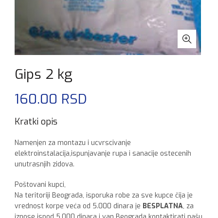
Gips 2 kg
160.00
RSD
Kratki opis
Namenjen za montazu i ucvrscivanje
elektroinstalacija,ispunjavanje rupa i sanacije ostecenih
unutrasnjih zidova.
Poštovani kupci,
Na teritoriji Beograda, isporuka robe za sve kupce čija je
vrednost korpe veća od 5.000 dinara je
BESPLATNA
, za
iznose ispod 5.000 dinara i van Beograda kontaktirati našu