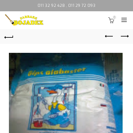
011 32 92 428
,
011 29 72 093
0