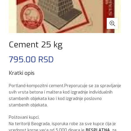
Cement 25 kg
795.00
RSD
Kratki opis
Portland-kompozitni cement.Preporucuje se za spravljanje
svih vrsta betona i maltera kod izgradnje individualnih
stambenih objekata kao i kod izgradnje poslovno
stambenih objekata.
Poštovani kupci,
Na teritoriji Beograda, isporuka robe za sve kupce čija je
vrednost korpe veća od 5.000 dinara je
BESPLATNA
, za