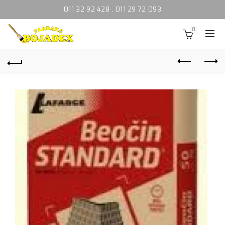
011 32 92 428
,
011 29 72 093
0