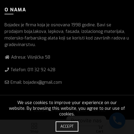
O NAMA
Bojadex je firma koja je osnovana 1998 godine. Bavi se
prodajom boja,lakova, lepkova, fasada, izolacionog materijala,
molersko-farbarskog alata koji se koristi kod završnih radova u
gradevinarstvu.
Adresa: Višnjička 58
Telefon:
011 32 92 428
Email: bojadex@gmail.com
We use cookies to improve your experience on our
website. By browsing this website, you agree to our use of
© 2026
Boje lakovi
. All rights reserved
cookies.
Pozovite nas
0
ACCEPT
Shop
Cart