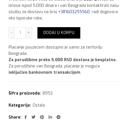
iznose ispod 5.000 dinara i van Beograda kontaktirati našu
službu za dostavu na broj
+381603255560
, radi dogovora
oko isporuke robe.
Cement 25 kg količina
DODAJ U KORPU
Plaćanje pouzećem dostupno je samo za teritoriju
Beograda.
Za porudžbine preko 5.000 RSD dostava je besplatna.
Za porudžbine van Beograda, plaćanje je moguće
isključivo bankovnom transakcijom
.
Šifra proizvoda:
8953
Kategorija:
Ostalo
Share