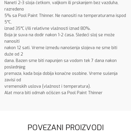
Naneti 2-3 sloja četkom, valjkom ili prskanjem bez vazduha,
razređeno
5% sa Pool Paint Thinner. Ne nanositi na temperaturama ispod
5°C,
iznad 35°C i/ili relativne vlažnosti iznad 80%.
Boja je suva na dodir nakon 1-2 časa. Sledeći sloj se može
nanositi
nakon 12 sati. Vreme između nanošenja slojeva ne sme biti
duže od 2
dana. Bazen sme biti napunjen sa vodom tek 7 dana nakon
poslednjeg
premaza, kada boja dobija konačne osobine. Vreme sušenja
zavisi od
vremenskih uslova (vlažnost i temperatura).
Alat mora biti odmah očišćen sa Pool Paint Thinner
POVEZANI PROIZVODI