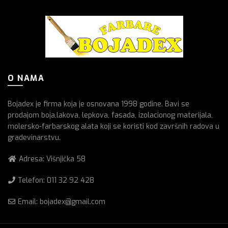
O NAMA
Bojadex je firma koja je osnovana 1998 godine. Bavi se
prodajom boja,lakova, lepkova, fasada, izolacionog materijala,
molersko-farbarskog alata koji se koristi kod završnih radova u
gradevinarstvu.
Adresa: Višnjička 58
Telefon:
011 32 92 428
Email: bojadex@gmail.com