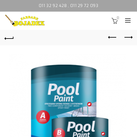
011 32 92 428
,
011 29 72 093
0