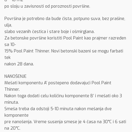
po sloju u zavisnosti od poroznosti površine.
Površina je potrebno da bude čista, potpuno suva, bez prašine,
ulja,
slabo vezanih čestica i stare boje i ošmirglana.
Za betonske površine koristiti Pool Paint kao prajmer razređen
sa 10-
15% Pool Paint Thinner. Novi betonski bazeni se mogu farbati
tek
nakon 28 dana.
NANOŠENJE
Mešati komponentu A’ postepeno dodavajući Pool Paint
Thinner.
Nakon toga dodati celu količinu komponente B’ i mešati oko 3
minuta.
Smeša treba da odstoji 5-10 minuta nakon mešanja dve
komponente
pre nanošenja. Vreme susenja smese je 4 časa na 30°C i 6 sati
na 20°C.