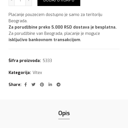
DODAJ U KORPU
Plaćanje pouzećem dostupno je samo za teritoriju
Beograda.
Za porudžbine preko 5.000 RSD dostava je besplatna.
Za porudžbine van Beograda, plaćanje je moguće
isključivo bankovnom transakcijom
.
Šifra proizvoda:
5333
Kategorija:
Vitex
Share
Opis