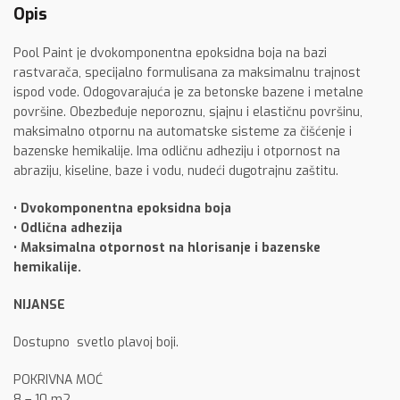
Opis
Pool Paint je dvokomponentna epoksidna boja na bazi
rastvarača, specijalno formulisana za maksimalnu trajnost
ispod vode. Odogovarajuća je za betonske bazene i metalne
površine. Obezbeđuje neporoznu, sjajnu i elastičnu površinu,
maksimalno otpornu na automatske sisteme za čišćenje i
bazenske hemikalije. Ima odličnu adheziju i otpornost na
abraziju, kiseline, baze i vodu, nudeći dugotrajnu zaštitu.
• Dvokomponentna epoksidna boja
• Odlična adhezija
• Maksimalna otpornost na hlorisanje i bazenske
hemikalije.
NIJANSE
Dostupno svetlo plavoj boji.
POKRIVNA MOĆ
8 – 10 m2