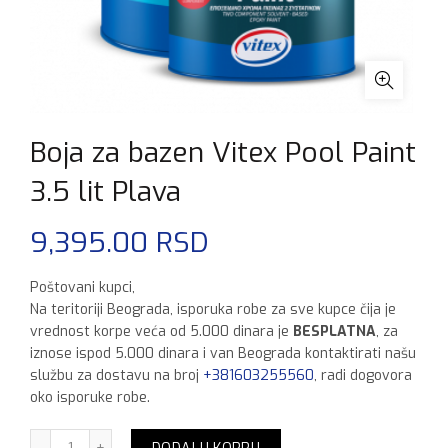
Boja za bazen Vitex Pool Paint
3.5 lit Plava
9,395.00
RSD
Poštovani kupci,
Na teritoriji Beograda, isporuka robe za sve kupce čija je
vrednost korpe veća od 5.000 dinara je
BESPLATNA
, za
iznose ispod 5.000 dinara i van Beograda kontaktirati našu
službu za dostavu na broj
+381603255560
, radi dogovora
oko isporuke robe.
Boja za bazen Vitex Pool Paint 3.5 lit Plava količina