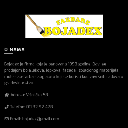
O NAMA
Bojadex je firma koja je osnovana 1998 godine. Bavi se
prodajom boja,lakova, lepkova, fasada, izolacionog materijala,
molersko-farbarskog alata koji se koristi kod završnih radova u
gradevinarstvu.
Adresa: Višnjička 58
Telefon:
011 32 92 428
Email: bojadex@gmail.com