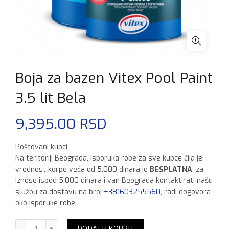
Boja za bazen Vitex Pool Paint
3.5 lit Bela
9,395.00
RSD
Poštovani kupci,
Na teritoriji Beograda, isporuka robe za sve kupce čija je
vrednost korpe veća od 5.000 dinara je
BESPLATNA
, za
iznose ispod 5.000 dinara i van Beograda kontaktirati našu
službu za dostavu na broj
+381603255560
, radi dogovora
oko isporuke robe.
Boja za bazen Vitex Pool Paint 3.5 lit Bela količina