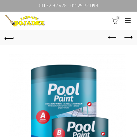
011 32 92 428
,
011 29 72 093
0