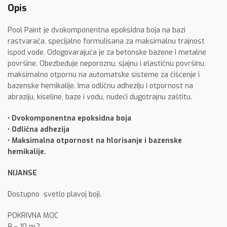
Opis
Pool Paint je dvokomponentna epoksidna boja na bazi
rastvarača, specijalno formulisana za maksimalnu trajnost
ispod vode. Odogovarajuća je za betonske bazene i metalne
površine. Obezbeđuje neporoznu, sjajnu i elastičnu površinu,
maksimalno otpornu na automatske sisteme za čišćenje i
bazenske hemikalije. Ima odličnu adheziju i otpornost na
abraziju, kiseline, baze i vodu, nudeći dugotrajnu zaštitu.
• Dvokomponentna epoksidna boja
• Odlična adhezija
• Maksimalna otpornost na hlorisanje i bazenske
hemikalije.
NIJANSE
Dostupno svetlo plavoj boji.
POKRIVNA MOĆ
8 – 10 m2