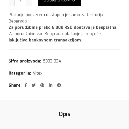
DODAJ U KORPU
Plaćanje pouzećem dostupno je samo za teritoriju
Beograda.
Za porudžbine preko 5.000 RSD dostava je besplatna.
Za porudžbine van Beograda, plaćanje je moguće
isključivo bankovnom transakcijom
.
Šifra proizvoda:
5333-334
Kategorija:
Vitex
Share
Opis