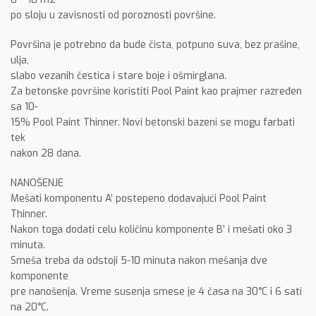
po sloju u zavisnosti od poroznosti površine.
Površina je potrebno da bude čista, potpuno suva, bez prašine,
ulja,
slabo vezanih čestica i stare boje i ošmirglana.
Za betonske površine koristiti Pool Paint kao prajmer razređen
sa 10-
15% Pool Paint Thinner. Novi betonski bazeni se mogu farbati
tek
nakon 28 dana.
NANOŠENJE
Mešati komponentu A’ postepeno dodavajući Pool Paint
Thinner.
Nakon toga dodati celu količinu komponente B’ i mešati oko 3
minuta.
Smeša treba da odstoji 5-10 minuta nakon mešanja dve
komponente
pre nanošenja. Vreme susenja smese je 4 časa na 30°C i 6 sati
na 20°C.