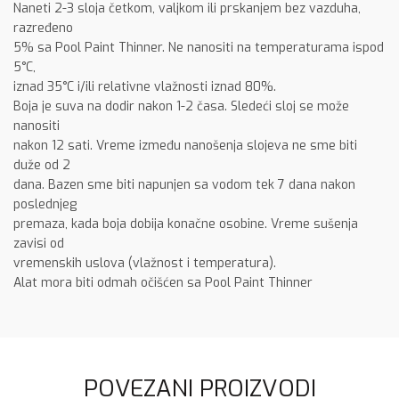
Naneti 2-3 sloja četkom, valjkom ili prskanjem bez vazduha,
razređeno
5% sa Pool Paint Thinner. Ne nanositi na temperaturama ispod
5°C,
iznad 35°C i/ili relativne vlažnosti iznad 80%.
Boja je suva na dodir nakon 1-2 časa. Sledeći sloj se može
nanositi
nakon 12 sati. Vreme između nanošenja slojeva ne sme biti
duže od 2
dana. Bazen sme biti napunjen sa vodom tek 7 dana nakon
poslednjeg
premaza, kada boja dobija konačne osobine. Vreme sušenja
zavisi od
vremenskih uslova (vlažnost i temperatura).
Alat mora biti odmah očišćen sa Pool Paint Thinner
POVEZANI PROIZVODI