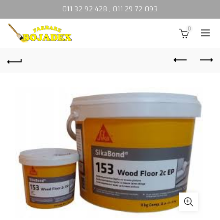
011 32 92 428
,
011 29 72 093
0