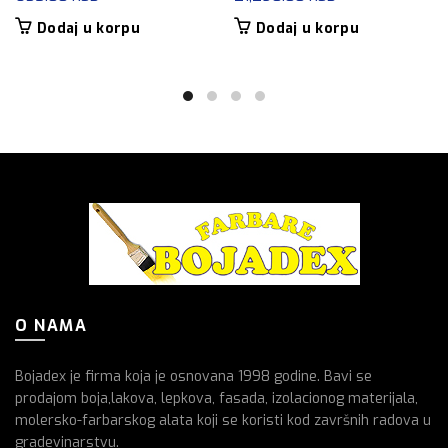
Dodaj u korpu
Dodaj u korpu
O NAMA
Bojadex je firma koja je osnovana 1998 godine. Bavi se
prodajom boja,lakova, lepkova, fasada, izolacionog materijala,
molersko-farbarskog alata koji se koristi kod završnih radova u
gradevinarstvu.