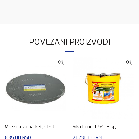
POVEZANI PROIZVODI
Mrezica za parket,P 150
Sika bond T 54 13 kg
835.00
RSD
21,290.00
RSD