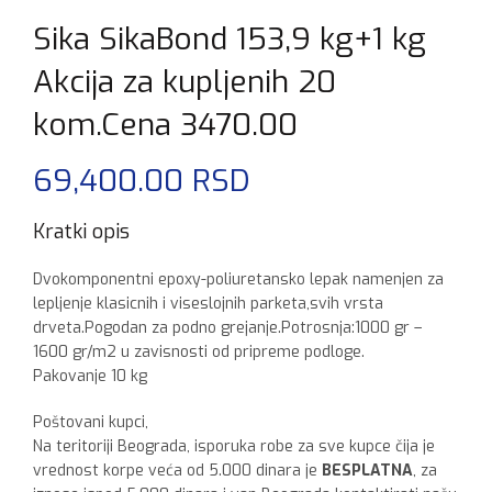
Sika SikaBond 153,9 kg+1 kg
Akcija za kupljenih 20
kom.Cena 3470.00
69,400.00
RSD
Kratki opis
Dvokomponentni epoxy-poliuretansko lepak namenjen za
lepljenje klasicnih i viseslojnih parketa,svih vrsta
drveta.Pogodan za podno grejanje.Potrosnja:1000 gr –
1600 gr/m2 u zavisnosti od pripreme podloge.
Pakovanje 10 kg
Poštovani kupci,
Na teritoriji Beograda, isporuka robe za sve kupce čija je
vrednost korpe veća od 5.000 dinara je
BESPLATNA
, za