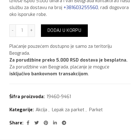
iznose ispod 5.000 dinara i van Beograda kontaktirati našu
službu za dostavu na broj
+381603255560
, radi dogovora
oko isporuke robe.
Sika SikaBond 153,9 kg+1 kg Akcija za kupljenih 20 kom.Ce
DODAJ U KORPU
Plaćanje pouzećem dostupno je samo za teritoriju
Beograda.
Za porudžbine preko 5.000 RSD dostava je besplatna.
Za porudžbine van Beograda, plaćanje je moguće
isključivo bankovnom transakcijom
.
Šifra proizvoda:
19460-9461
Kategorije:
Akcija
,
Lepak za parket
,
Parket
Share