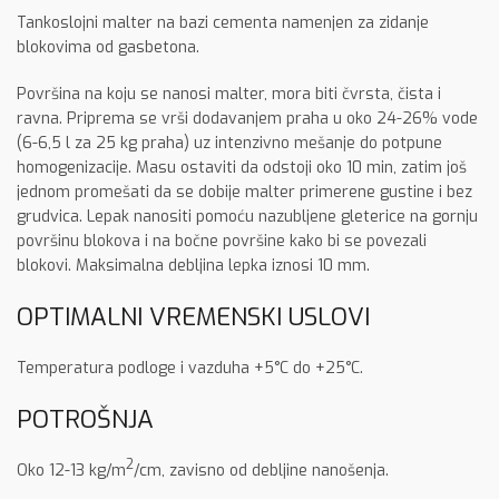
Tankoslojni malter na bazi cementa namenjen za zidanje
blokovima od gasbetona.
Površina na koju se nanosi malter, mora biti čvrsta, čista i
ravna. Priprema se vrši dodavanjem praha u oko 24-26% vode
(6-6,5 l za 25 kg praha) uz intenzivno mešanje do potpune
homogenizacije. Masu ostaviti da odstoji oko 10 min, zatim još
jednom promešati da se dobije malter primerene gustine i bez
grudvica. Lepak nanositi pomoću nazubljene gleterice na gornju
površinu blokova i na bočne površine kako bi se povezali
blokovi. Maksimalna debljina lepka iznosi 10 mm.
OPTIMALNI VREMENSKI USLOVI
Temperatura podloge i vazduha +5°C do +25°C.
POTROŠNJA
2
Oko 12-13 kg/m
/cm, zavisno od debljine nanošenja.