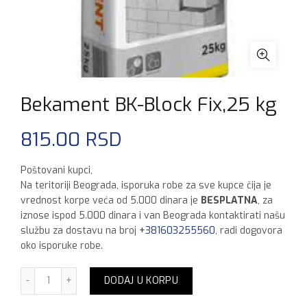
Bekament BK-Block Fix,25 kg
815.00
RSD
Poštovani kupci,
Na teritoriji Beograda, isporuka robe za sve kupce čija je
vrednost korpe veća od 5.000 dinara je
BESPLATNA
, za
iznose ispod 5.000 dinara i van Beograda kontaktirati našu
službu za dostavu na broj
+381603255560
, radi dogovora
oko isporuke robe.
Bekament BK-Block Fix,25 kg količina
DODAJ U KORPU