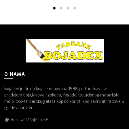
O NAMA
Bojadex je firma koja je osnovana 1998 godine. Bavi se
prodajom boja,lakova, lepkova, fasada, izolacionog materijala,
molersko-farbarskog alata koji se koristi kod završnih radova u
gradevinarstvu.
Adresa: Višnjička 58