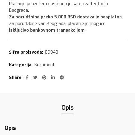
Plaćanje pouzećem dostupno je samo za teritoriju
Beograda.
Za porudžbine preko 5.000 RSD dostava je besplatna.
Za porudžbine van Beograda, plaćanje je moguće
isključivo bankovnom transakcijom
.
Šifra proizvoda:
89943
Kategorija:
Bekament
Share
Opis
Opis