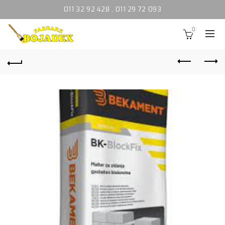
011 32 92 428
,
011 29 72 093
0