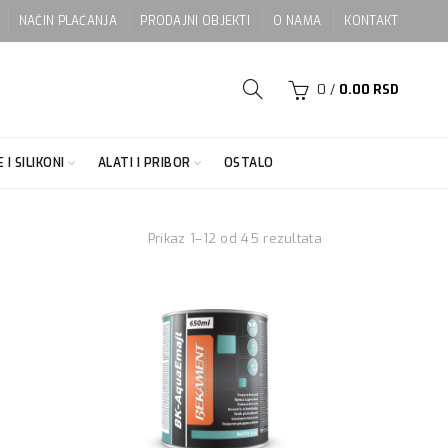
NAČIN PLAĆANJA
PRODAJNI OBJEKTI
O NAMA
KONTAKT
0
/
0.00
RSD
 I SILIKONI
ALATI I PRIBOR
OSTALO
Prikaz 1–12 od 45 rezultata