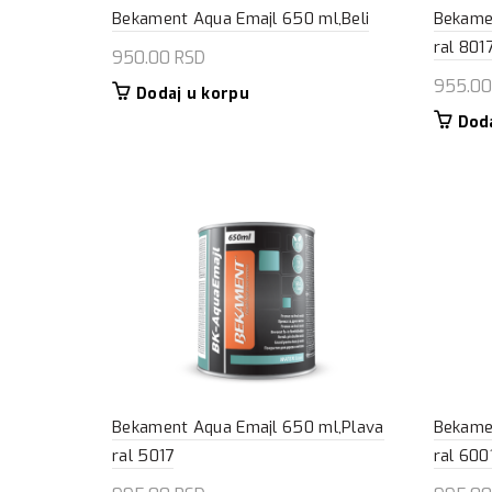
Bekament Aqua Emajl 650 ml,Beli
Bekame
ral 801
950.00
RSD
955.0
Dodaj u korpu
Dod
Bekament Aqua Emajl 650 ml,Plava
Bekame
ral 5017
ral 600