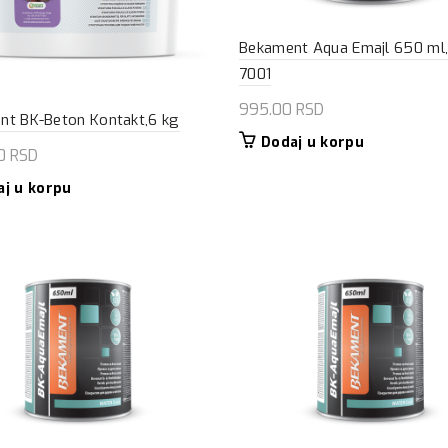
Bekament Aqua Emajl 650 ml, 
7001
995.00
RSD
nt BK-Beton Kontakt,6 kg
Dodaj u korpu
00
RSD
aj u korpu