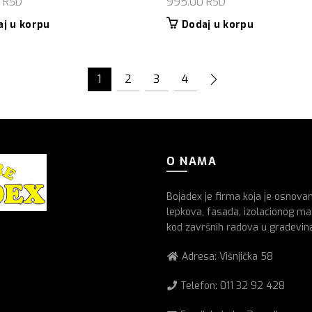
0
RSD
995.00
RSD
aj u korpu
Dodaj u korpu
1
2
3
4
O NAMA
Bojadex je firma koja je osnova
lepkova, fasada, izolacionog mat
kod završnih radova u gradevin
Adresa: Višnjička 58
Telefon:
011 32 92 428