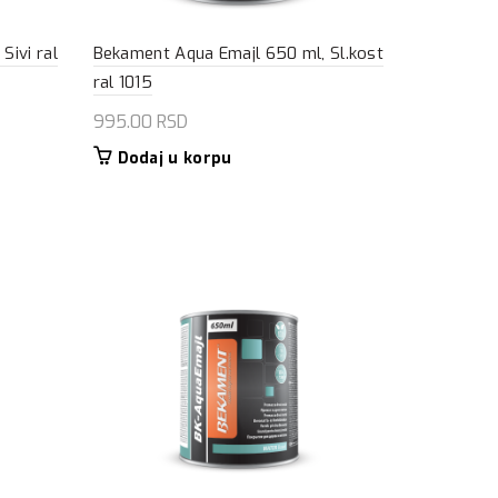
Sivi ral
Bekament Aqua Emajl 650 ml, Sl.kost
ral 1015
995.00
RSD
Dodaj u korpu