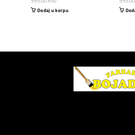
995.00
RSD
995.0
Dodaj u korpu
Dod