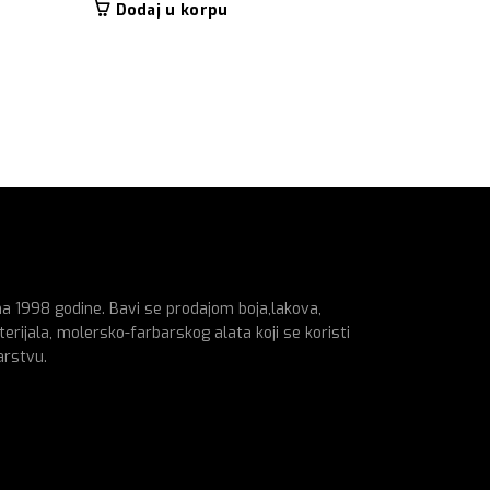
Dodaj u korpu
na 1998 godine. Bavi se prodajom boja,lakova,
erijala, molersko-farbarskog alata koji se koristi
arstvu.