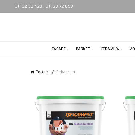
011 32 92 428
,
011 29 72 093
FASADE
PARKET
KERAMIKA
MO
Početna
Bekament