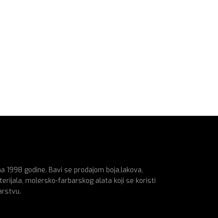
na 1998 godine. Bavi se prodajom boja,lakova,
erijala, molersko-farbarskog alata koji se koristi
arstvu.