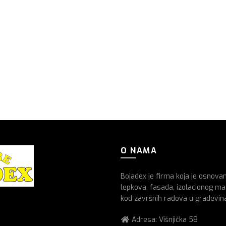
O NAMA
Bojadex je firma koja je osnova
lepkova, fasada, izolacionog mat
kod završnih radova u gradevin
Adresa: Višnjička 58