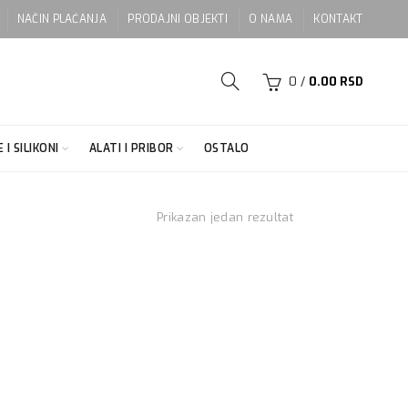
NAČIN PLAĆANJA
PRODAJNI OBJEKTI
O NAMA
KONTAKT
0
/
0.00
RSD
 I SILIKONI
ALATI I PRIBOR
OSTALO
Prikazan jedan rezultat