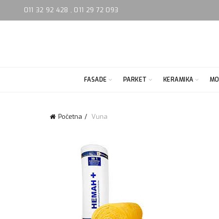
011 32 92 428
,
011 29 72 093
FASADE
PARKET
KERAMIKA
MO
Početna
Vuna