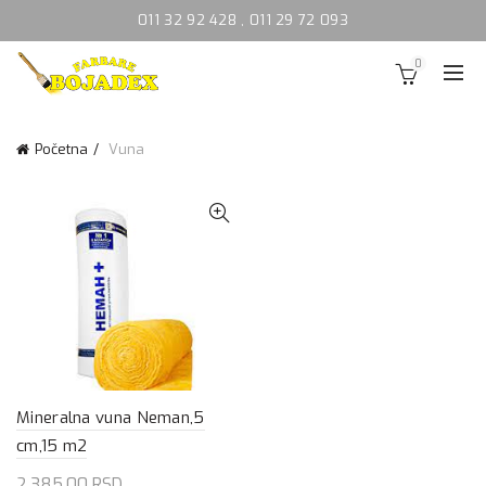
011 32 92 428
,
011 29 72 093
0
Početna
Vuna
Mineralna vuna Neman,5
cm,15 m2
2,385.00
RSD