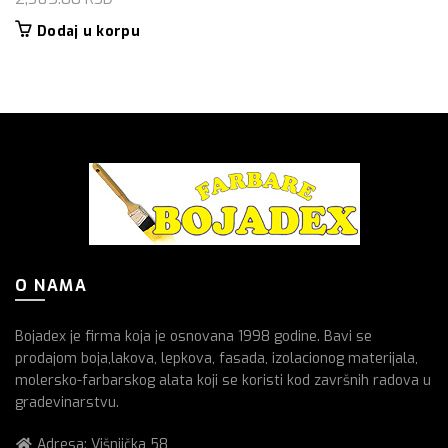
Dodaj u korpu
O NAMA
Bojadex je firma koja je osnovana 1998 godine. Bavi se
prodajom boja,lakova, lepkova, fasada, izolacionog materijala,
molersko-farbarskog alata koji se koristi kod završnih radova u
gradevinarstvu.
Adresa: Višnjička 58