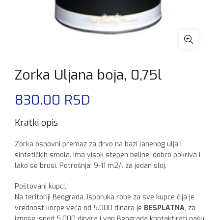
Zorka Uljana boja, 0,75l
830.00
RSD
Kratki opis
Zorka osnovni premaz za drvo na bazi lanenog ulja i
sintetičkih smola. Ima visok stepen beline, dobro pokriva i
lako se brusi. Potrošnja: 9-11 m2/l za jedan sloj.
Poštovani kupci,
Na teritoriji Beograda, isporuka robe za sve kupce čija je
vrednost korpe veća od 5.000 dinara je
BESPLATNA
, za
iznose ispod 5.000 dinara i van Beograda kontaktirati našu