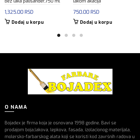
bez laka palisander,750 ml
lakom akacija
1,325.00
RSD
750.00
RSD
Dodaj u korpu
Dodaj u korpu
O NAMA
Bojadex je firma koja je osnovana 1998 godine. Bavi se
prodajom boja,lakova, lepkova, fasada, izolacionog materijala,
molersko-farbarskog alata koji se koristi kod završnih radova u