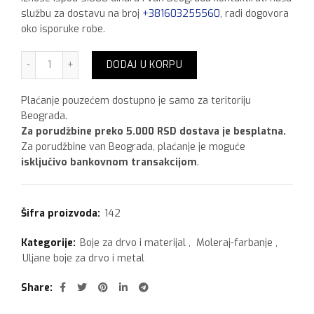
službu za dostavu na broj
+381603255560
, radi dogovora
oko isporuke robe.
Zorka Uljana boja, 0,75l količina
DODAJ U KORPU
Plaćanje pouzećem dostupno je samo za teritoriju
Beograda.
Za porudžbine preko 5.000 RSD dostava je besplatna.
Za porudžbine van Beograda, plaćanje je moguće
isključivo bankovnom transakcijom
.
Šifra proizvoda:
142
Kategorije:
Boje za drvo i materijal
,
Moleraj-farbanje
,
Uljane boje za drvo i metal
Share