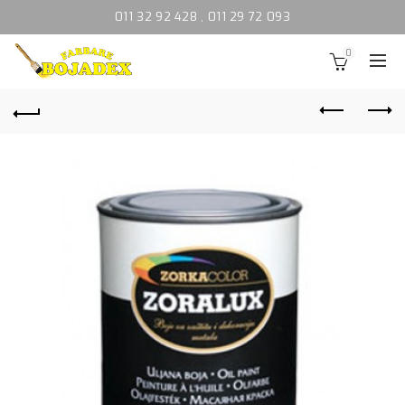
011 32 92 428
,
011 29 72 093
0