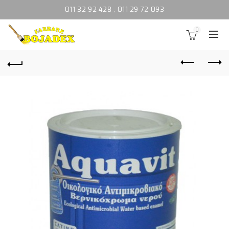
011 32 92 428
,
011 29 72 093
0