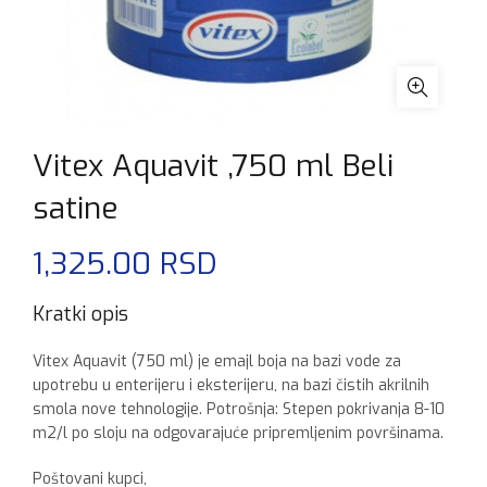
Vitex Aquavit ,750 ml Beli
satine
1,325.00
RSD
Kratki opis
Vitex Aquavit (750 ml) je emajl boja na bazi vode za
upotrebu u enterijeru i eksterijeru, na bazi čistih akrilnih
smola nove tehnologije. Potrošnja: Stepen pokrivanja 8-10
m2/l po sloju na odgovarajuće pripremljenim površinama.
Poštovani kupci,