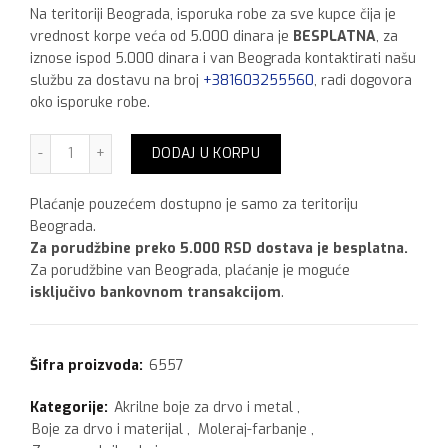
Na teritoriji Beograda, isporuka robe za sve kupce čija je
vrednost korpe veća od 5.000 dinara je
BESPLATNA
, za
iznose ispod 5.000 dinara i van Beograda kontaktirati našu
službu za dostavu na broj
+381603255560
, radi dogovora
oko isporuke robe.
Vitex Aquavit ,750 ml Beli satine količina
DODAJ U KORPU
Plaćanje pouzećem dostupno je samo za teritoriju
Beograda.
Za porudžbine preko 5.000 RSD dostava je besplatna.
Za porudžbine van Beograda, plaćanje je moguće
isključivo bankovnom transakcijom
.
Šifra proizvoda:
6557
Kategorije:
Akrilne boje za drvo i metal
,
Boje za drvo i materijal
,
Moleraj-farbanje
,