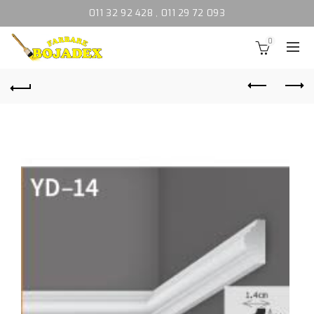
011 32 92 428
,
011 29 72 093
0