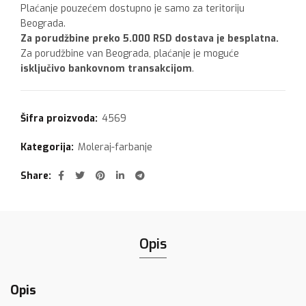
Plaćanje pouzećem dostupno je samo za teritoriju
Beograda.
Za porudžbine preko 5.000 RSD dostava je besplatna.
Za porudžbine van Beograda, plaćanje je moguće
isključivo bankovnom transakcijom
.
Šifra proizvoda:
4569
Kategorija:
Moleraj-farbanje
Share
Opis
Opis