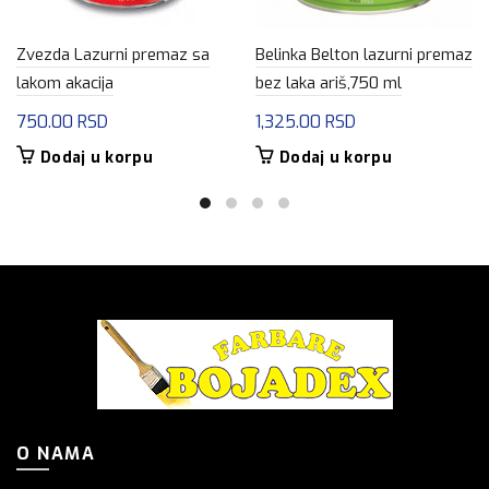
Zvezda Lazurni premaz sa
Belinka Belton lazurni premaz
lakom akacija
bez laka ariš,750 ml
750.00
RSD
1,325.00
RSD
Dodaj u korpu
Dodaj u korpu
O NAMA