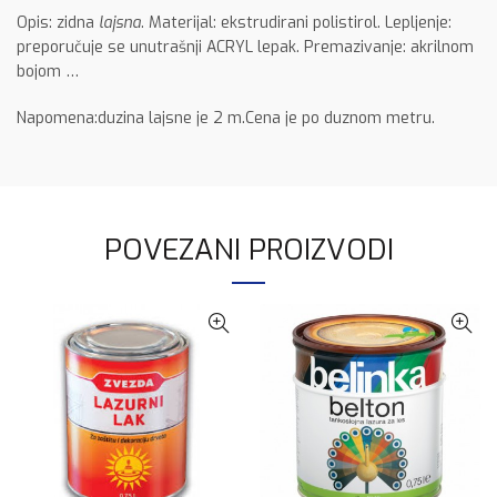
Opis: zidna
lajsna
. Materijal: ekstrudirani polistirol. Lepljenje:
preporučuje se unutrašnji ACRYL lepak. Premazivanje: akrilnom
bojom …
Napomena:duzina lajsne je 2 m.Cena je po duznom metru.
POVEZANI PROIZVODI