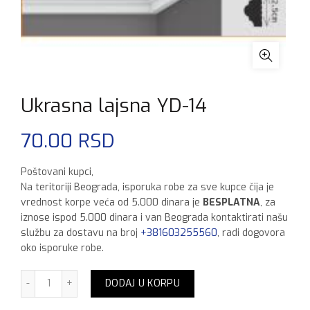
Ukrasna lajsna YD-14
70.00
RSD
Poštovani kupci,
Na teritoriji Beograda, isporuka robe za sve kupce čija je
vrednost korpe veća od 5.000 dinara je
BESPLATNA
, za
iznose ispod 5.000 dinara i van Beograda kontaktirati našu
službu za dostavu na broj
+381603255560
, radi dogovora
oko isporuke robe.
Ukrasna lajsna YD-14 količina
DODAJ U KORPU