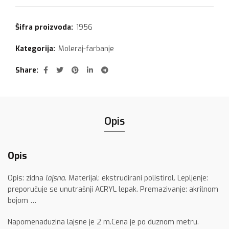
Šifra proizvoda:
1956
Kategorija:
Moleraj-farbanje
Share
Opis
Opis
Opis: zidna
lajsna
. Materijal: ekstrudirani polistirol. Lepljenje:
preporučuje se unutrašnji ACRYL lepak. Premazivanje: akrilnom
bojom …
Napomenaduzina lajsne je 2 m.Cena je po duznom metru.