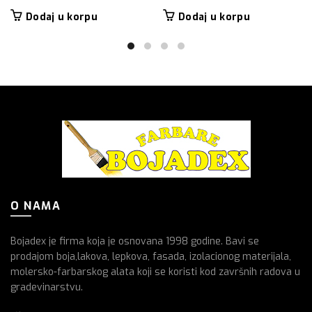
Dodaj u korpu
Dodaj u korpu
O NAMA
Bojadex je firma koja je osnovana 1998 godine. Bavi se
prodajom boja,lakova, lepkova, fasada, izolacionog materijala,
molersko-farbarskog alata koji se koristi kod završnih radova u
gradevinarstvu.