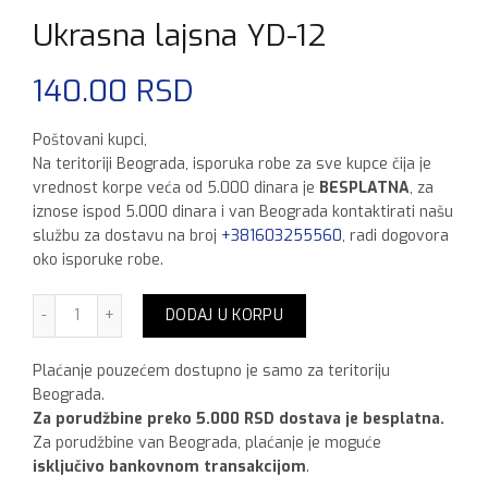
Ukrasna lajsna YD-12
140.00
RSD
Poštovani kupci,
Na teritoriji Beograda, isporuka robe za sve kupce čija je
vrednost korpe veća od 5.000 dinara je
BESPLATNA
, za
iznose ispod 5.000 dinara i van Beograda kontaktirati našu
službu za dostavu na broj
+381603255560
, radi dogovora
oko isporuke robe.
Ukrasna lajsna YD-12 količina
DODAJ U KORPU
Plaćanje pouzećem dostupno je samo za teritoriju
Beograda.
Za porudžbine preko 5.000 RSD dostava je besplatna.
Za porudžbine van Beograda, plaćanje je moguće
isključivo bankovnom transakcijom
.