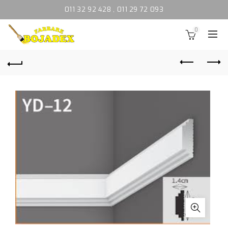
011 32 92 428
,
011 29 72 093
0