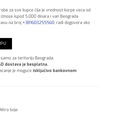
 robe za sve kupce čija je vrednost korpe veća od
a iznose ispod 5.000 dinara i van Beograda
tavu na broj
+381603255560
, radi dogovora oko
vani lim,750 ml Tamno Sivi količina
RPU
samo za teritoriju Beograda.
D dostava je besplatna.
laćanje je moguće
isključivo bankovnom
Nitro boje