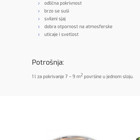
odlična pokrivnost
brzo se suši
svileni sjaj
dobra otpornost na atmosferske
uticaje i svetlost
Potrošnja:
2
1 l za pokrivanje 7 – 9 m
površine u jednom sloju.