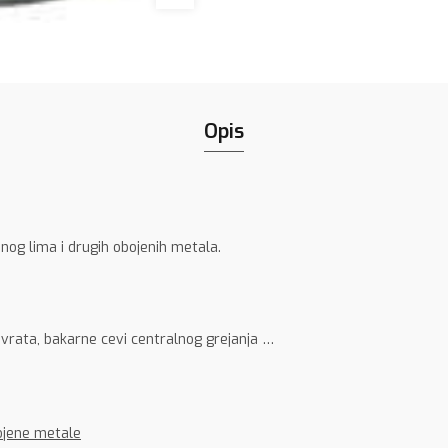
Opis
nog lima i drugih obojenih metala.
 vrata, bakarne cevi centralnog grejanja …
bojene metale