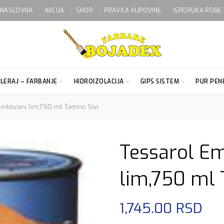
NASLOVNA
AKCIJA
SHOP
PRAVILA KUPOVINE
ISPORUKA ROBE
LERAJ – FARBANJE
HIDROIZOLACIJA
GIPS SISTEM
PUR PENE
inkovani lim,750 ml Tamno Sivi
Tessarol Em
lim,750 ml 
1,745.00
RSD