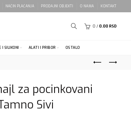
NAČIN PLAĆANJA
PRODAJNI OBJEKTI
O NAMA
KONTAKT
0
/
0.00
RSD
 I SILIKONI
ALATI I PRIBOR
OSTALO
ajl za pocinkovani
Tamno Sivi