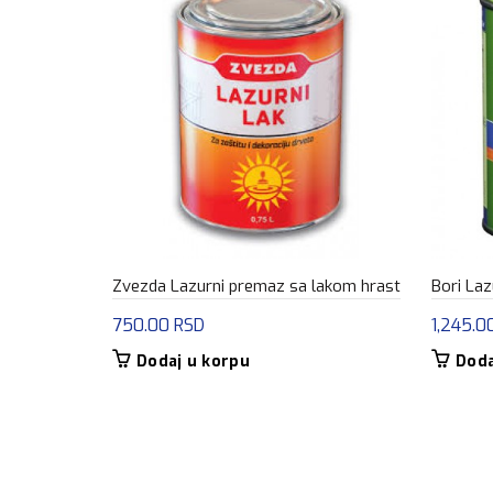
Zvezda Lazurni premaz sa lakom hrast
Bori Laz
750.00
RSD
1,245.0
Dodaj u korpu
Doda