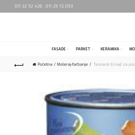
011 32 92 428
,
011 29 72 093
FASADE
PARKET
KERAMIKA
MO
Početna
Moleraj-farbanje
Tessarol Emajl za poc