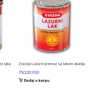
ez laka
Zvezda Lazurni premaz sa lakom akacija
Bori Lazura 
750.00
RSD
1,245.00
R
Dodaj u korpu
Dodaj u