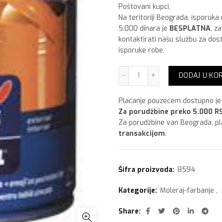
Poštovani kupci,
Na teritoriji Beograda, isporuka
5.000 dinara je
BESPLATNA
, z
kontaktirati našu službu za dos
isporuke robe.
Tessarol Emajl za pocinko
DODAJ U KO
Plaćanje pouzećem dostupno je 
Za porudžbine preko 5.000 RS
Za porudžbine van Beograda, p
transakcijom
.
Šifra proizvoda:
8594
Kategorije:
Moleraj-farbanje
,
Share