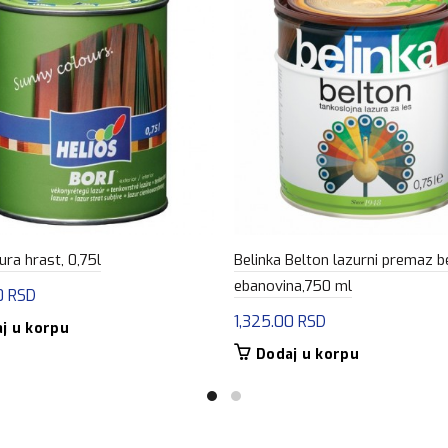
ura hrast, 0,75l
Belinka Belton lazurni premaz b
ebanovina,750 ml
0
RSD
1,325.00
RSD
j u korpu
Dodaj u korpu