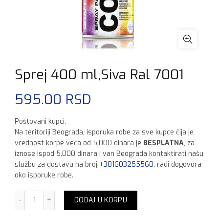
Sprej 400 ml,Siva Ral 7001
595.00
RSD
Poštovani kupci,
Na teritoriji Beograda, isporuka robe za sve kupce čija je
vrednost korpe veća od 5.000 dinara je
BESPLATNA
, za
iznose ispod 5.000 dinara i van Beograda kontaktirati našu
službu za dostavu na broj
+381603255560
, radi dogovora
oko isporuke robe.
Sprej 400 ml,Siva Ral 7001 količina
DODAJ U KORPU