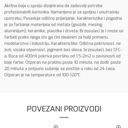
Akrilna boja u spreju dizajnirana da zadovolji potrebe
profesionalnih korisnika. Namenjena je za spoljnu i unutrašnju
upotrebu. Poseduje odlično prijanjanje, karakteristike i pogodna
je za farbanje materijala od metala (gvožđe, mesing,
aluminijum), keramike, plastike i drveta. Brzosušeći je i može se
farbati preko njega što ga čini idealnim za hobi primenu,
modelarstvo i industriju. Karakteristike: Odlična pokrivnost, ne
žuti, visoka otpornost, pigment bez olova, brzosušeći, bez CFC-
a. Boca od 400ml pokriva površinu od 1,5-2m2 u zavisnosti od
boje farbe. Otporan na prašinu posle 10 minuta, na dodir posle
20 minuta a potpuno sušenje se postiže u roku od 24 časa.
Otporan je na temperature od 100-120°C
POVEZANI PROIZVODI