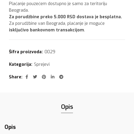
Plaćanje pouzećem dostupno je samo za teritoriju
Beograda.
Za porudžbine preko 5.000 RSD dostava je besplatna.
Za porudžbine van Beograda, plaćanje je moguće
isključivo bankovnom transakcijom
.
Šifra proizvoda:
0029
Kategorija:
Sprejevi
Share
Opis
Opis