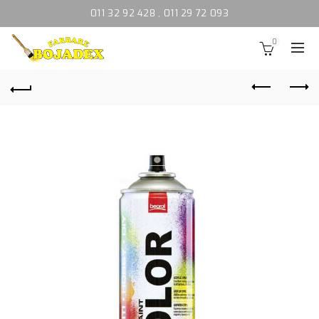
011 32 92 428
,
011 29 72 093
0