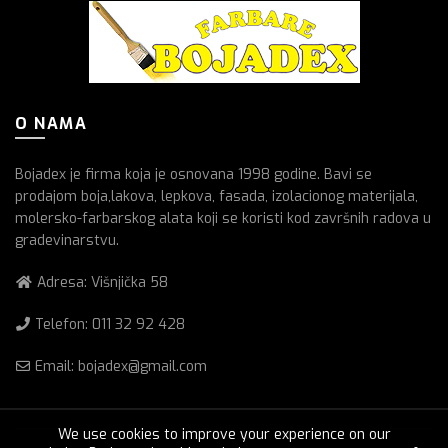
O NAMA
Bojadex je firma koja je osnovana 1998 godine. Bavi se
prodajom boja,lakova, lepkova, fasada, izolacionog materijala,
molersko-farbarskog alata koji se koristi kod završnih radova u
gradevinarstvu.
Adresa: Višnjička 58
Telefon:
011 32 92 428
Email: bojadex@gmail.com
We use cookies to improve your experience on our