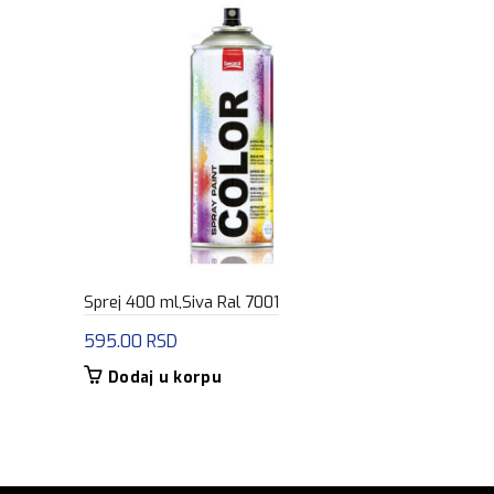
Sprej 400 ml,Siva Ral 7001
Sprej 400 ml
595.00
RSD
595.00
RS
Dodaj u korpu
Dodaj u