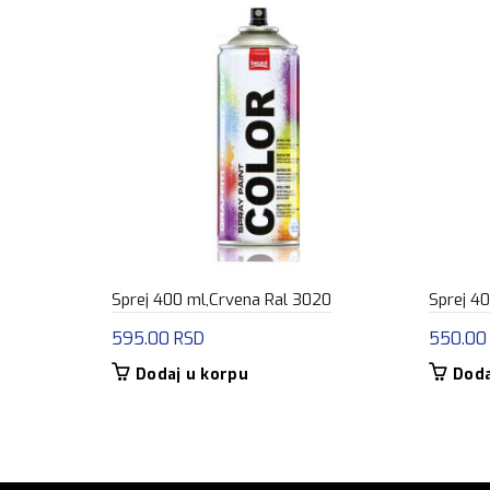
Sprej 400 ml,Crvena Ral 3020
Sprej 40
595.00
RSD
550.0
Dodaj u korpu
Doda