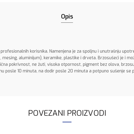
Opis
 profesionalnih korisnika. Namenjena je za spoljnu i unutrašnju upotre
mesing, aluminijum), keramike, plastike i drveta. Brzosušeći je i mož
dlična pokrivnost, ne žuti, visoka otpornost, pigment bez olova, brzo
inu posle 10 minuta, na dodir posle 20 minuta a potpuno sušenje se p
POVEZANI PROIZVODI