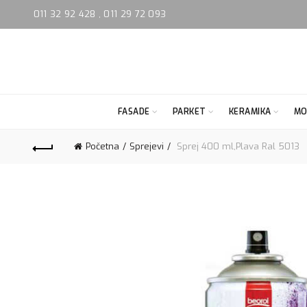
011 32 92 428
,
011 29 72 093
FASADE
PARKET
KERAMIKA
MO
Početna
Sprejevi
Sprej 400 ml,Plava Ral 5013