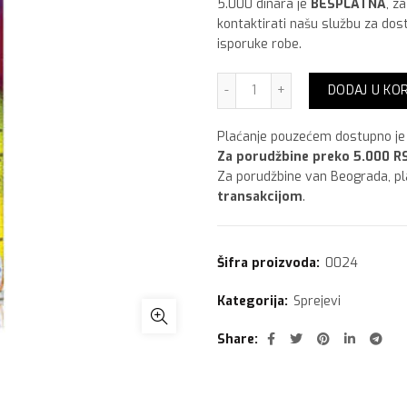
5.000 dinara je
BESPLATNA
, z
kontaktirati našu službu za dos
isporuke robe.
Sprej 400 ml,Plava Ral 50
DODAJ U KO
Plaćanje pouzećem dostupno je 
Za porudžbine preko 5.000 RS
Za porudžbine van Beograda, p
transakcijom
.
Šifra proizvoda:
0024
Kategorija:
Sprejevi
Share