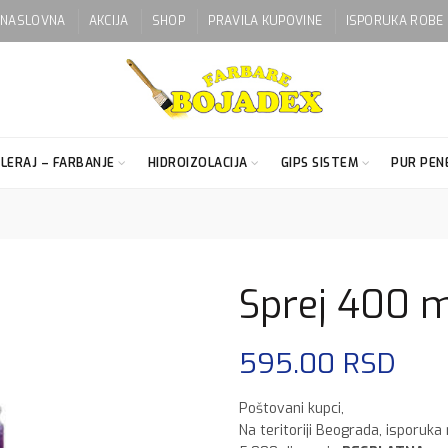
NASLOVNA
AKCIJA
SHOP
PRAVILA KUPOVINE
ISPORUKA ROBE
LERAJ – FARBANJE
HIDROIZOLACIJA
GIPS SISTEM
PUR PENE
Sprej 400 m
595.00
RSD
Poštovani kupci,
Na teritoriji Beograda, isporuka