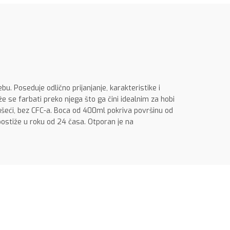
bu. Poseduje odlično prijanjanje, karakteristike i
e se farbati preko njega što ga čini idealnim za hobi
sušeći, bez CFC-a. Boca od 400ml pokriva površinu od
ostiže u roku od 24 časa. Otporan je na