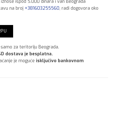
a iznose ispod 5.000 dinara i van Beograda
tavu na broj
+381603255560
, radi dogovora oko
13 količina
RPU
samo za teritoriju Beograda.
D dostava je besplatna.
laćanje je moguće
isključivo bankovnom