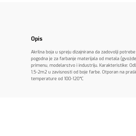
Opis
Akrilna boja u spreju dizajnirana da zadovolji potrebe
pogodna je za farbanje materijala od metala (gvožđe, 
primenu, modelarstvo i industriju. Karakteristike: O
1,5-2m2 u zavisnosti od boje farbe. Otporan na praš
temperature od 100-120°C