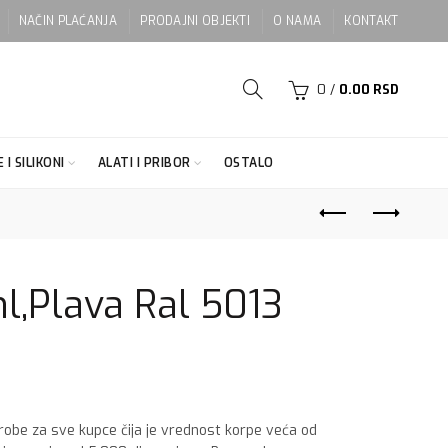
NAČIN PLAĆANJA
PRODAJNI OBJEKTI
O NAMA
KONTAKT
0
/
0.00
RSD
 I SILIKONI
ALATI I PRIBOR
OSTALO
l,Plava Ral 5013
 robe za sve kupce čija je vrednost korpe veća od