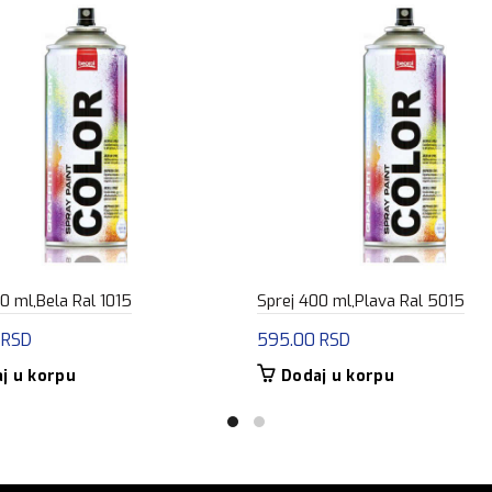
0 ml,Bela Ral 1015
Sprej 400 ml,Plava Ral 5015
0
RSD
595.00
RSD
j u korpu
Dodaj u korpu