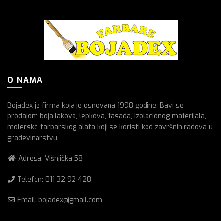
O NAMA
Bojadex je firma koja je osnovana 1998 godine. Bavi se
prodajom boja,lakova, lepkova, fasada, izolacionog materijala,
molersko-farbarskog alata koji se koristi kod završnih radova u
gradevinarstvu.
Adresa: Višnjička 58
Telefon:
011 32 92 428
Email: bojadex@gmail.com