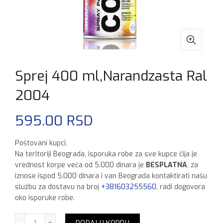
Sprej 400 ml,Narandzasta Ral
2004
595.00
RSD
Poštovani kupci,
Na teritoriji Beograda, isporuka robe za sve kupce čija je
vrednost korpe veća od 5.000 dinara je
BESPLATNA
, za
iznose ispod 5.000 dinara i van Beograda kontaktirati našu
službu za dostavu na broj
+381603255560
, radi dogovora
oko isporuke robe.
Sprej 400 ml,Narandzasta Ral 2004 količina