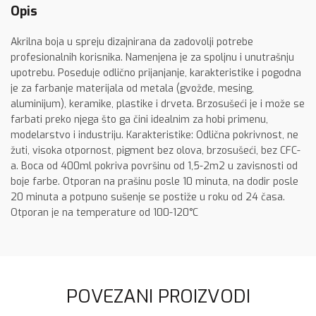
Opis
Akrilna boja u spreju dizajnirana da zadovolji potrebe
profesionalnih korisnika. Namenjena je za spoljnu i unutrašnju
upotrebu. Poseduje odlično prijanjanje, karakteristike i pogodna
je za farbanje materijala od metala (gvožđe, mesing,
aluminijum), keramike, plastike i drveta. Brzosušeći je i može se
farbati preko njega što ga čini idealnim za hobi primenu,
modelarstvo i industriju. Karakteristike: Odlična pokrivnost, ne
žuti, visoka otpornost, pigment bez olova, brzosušeći, bez CFC-
a. Boca od 400ml pokriva površinu od 1,5-2m2 u zavisnosti od
boje farbe. Otporan na prašinu posle 10 minuta, na dodir posle
20 minuta a potpuno sušenje se postiže u roku od 24 časa.
Otporan je na temperature od 100-120°C
POVEZANI PROIZVODI