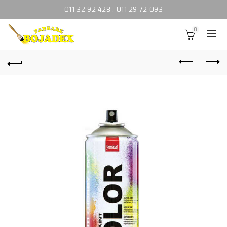
011 32 92 428
,
011 29 72 093
0