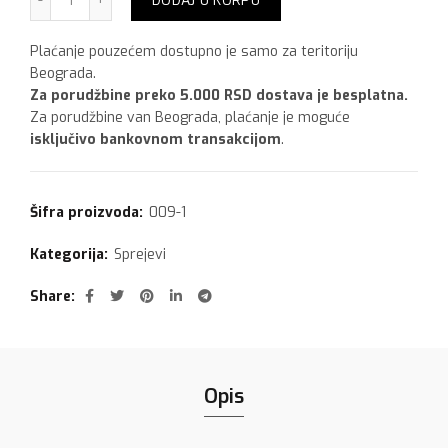
DODAJ U KORPU
Plaćanje pouzećem dostupno je samo za teritoriju
Beograda.
Za porudžbine preko 5.000 RSD dostava je besplatna.
Za porudžbine van Beograda, plaćanje je moguće
isključivo bankovnom transakcijom
.
Šifra proizvoda:
009-1
Kategorija:
Sprejevi
Share
Opis