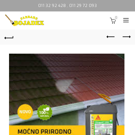
011 32 92 428
,
011 29 72 093
0