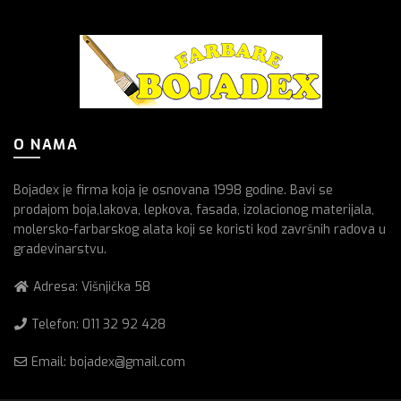
O NAMA
Bojadex je firma koja je osnovana 1998 godine. Bavi se
prodajom boja,lakova, lepkova, fasada, izolacionog materijala,
molersko-farbarskog alata koji se koristi kod završnih radova u
gradevinarstvu.
Adresa: Višnjička 58
Telefon:
011 32 92 428
Email: bojadex@gmail.com