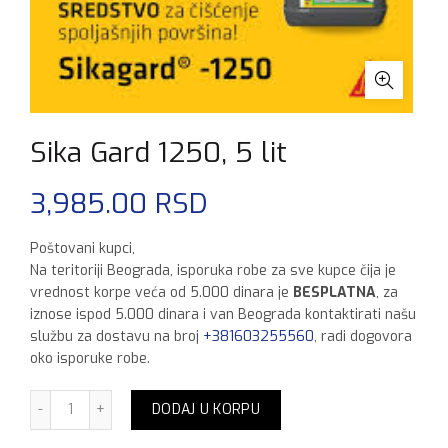
Sika Gard 1250, 5 lit
3,985.00
RSD
Poštovani kupci,
Na teritoriji Beograda, isporuka robe za sve kupce čija je
vrednost korpe veća od 5.000 dinara je
BESPLATNA
, za
iznose ispod 5.000 dinara i van Beograda kontaktirati našu
službu za dostavu na broj
+381603255560
, radi dogovora
oko isporuke robe.
Sika Gard 1250, 5 lit količina
DODAJ U KORPU