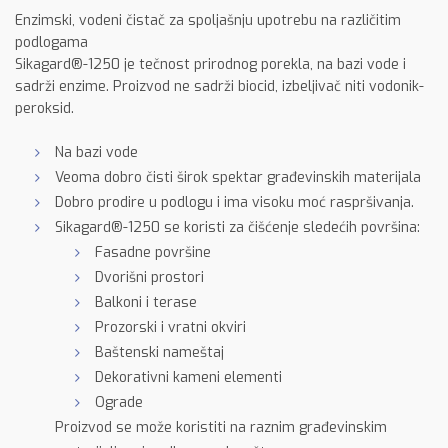
Enzimski, vodeni čistač za spoljašnju upotrebu na različitim
podlogama
Sikagard®-1250 je tečnost prirodnog porekla, na bazi vode i
sadrži enzime. Proizvod ne sadrži biocid, izbeljivač niti vodonik-
peroksid.
Na bazi vode
Veoma dobro čisti širok spektar građevinskih materijala
Dobro prodire u podlogu i ima visoku moć raspršivanja.
Sikagard®-1250 se koristi za čišćenje sledećih površina:
Fasadne površine
Dvorišni prostori
Balkoni i terase
Prozorski i vratni okviri
Baštenski nameštaj
Dekorativni kameni elementi
Ograde
Proizvod se može koristiti na raznim građevinskim