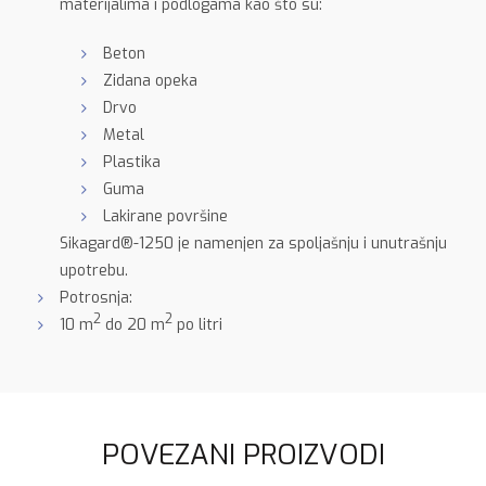
materijalima i podlogama kao što su:
Beton
Zidana opeka
Drvo
Metal
Plastika
Guma
Lakirane površine
Sikagard®-1250 je namenjen za spoljašnju i unutrašnju
upotrebu.
Potrosnja:
2
2
10 m
do 20 m
po litri
POVEZANI PROIZVODI