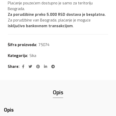
Plaćanje pouzećem dostupno je samo za teritoriju
Beograda.
Za porudžbine preko 5.000 RSD dostava je besplatna.
Za porudžbine van Beograda, plaćanje je moguće
isključivo bankovnom transakcijom
.
Šifra proizvoda:
75074
Kategorija:
Sika
Share
Opis
Opis