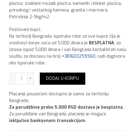
pločice, stakleni mozaik pločica, kamenih i klinker pločica,
prirodnog i veštačkog kamena, granita i mermera.
Potrošnja 2-5kg/m2.
Poštovani kupci,
Na teritoriji Beograda, isporuka robe za sve kupce čija je
vrednost korpe veća od 5.000 dinara je
BESPLATNA
, za
iznose ispod 5.000 dinara i van Beograda kontaktirati našu
službu za dostavu na broj
+381603255560
, radi dogovora
oko isporuke robe.
Sika Ceram 225, 25 kg Akcijska Cena 1835.00 za kupljenih
DODAJ U KORPU
Plaćanje pouzećem dostupno je samo za teritoriju
Beograda.
Za porudžbine preko 5.000 RSD dostava je besplatna.
Za porudžbine van Beograda, plaćanje je moguće
isključivo bankovnom transakcijom
.