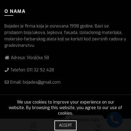
O NAMA
Bojadex je firma koja je osnovana 1998 godine. Bavi se
prodajom boja,lakova, lepkova, fasada, izolacionog materijala,
molersko-farbarskog alata koji se koristi kod završnih radova u
gradevinarstvu.
Adresa: Višnjička 58
Telefon:
011 32 92 428
Email: bojadex@gmail.com
We use cookies to improve your experience on our
website. By browsing this website, you agree to our use of
© 2026
Boje lakovi
. All rights reserved
cookies.
Pozovite nas
0
ACCEPT
Shop
Cart