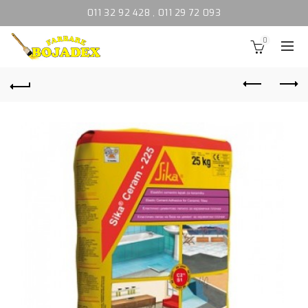
011 32 92 428
,
011 29 72 093
0