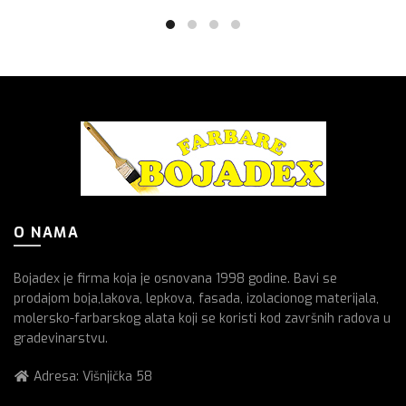
O NAMA
Bojadex je firma koja je osnovana 1998 godine. Bavi se
prodajom boja,lakova, lepkova, fasada, izolacionog materijala,
molersko-farbarskog alata koji se koristi kod završnih radova u
gradevinarstvu.
Adresa: Višnjička 58