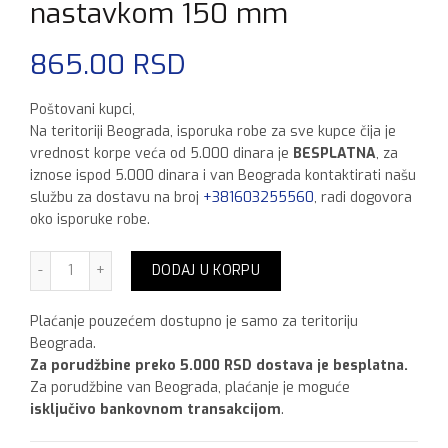
nastavkom 150 mm
865.00
RSD
Poštovani kupci,
Na teritoriji Beograda, isporuka robe za sve kupce čija je
vrednost korpe veća od 5.000 dinara je
BESPLATNA
, za
iznose ispod 5.000 dinara i van Beograda kontaktirati našu
službu za dostavu na broj
+381603255560
, radi dogovora
oko isporuke robe.
Schuller Spahtla sa bit nastavkom 150 mm količina
DODAJ U KORPU
Plaćanje pouzećem dostupno je samo za teritoriju
Beograda.
Za porudžbine preko 5.000 RSD dostava je besplatna.
Za porudžbine van Beograda, plaćanje je moguće
isključivo bankovnom transakcijom
.