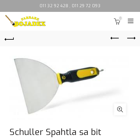
011 32 92 428
,
011 29 72 093
0
Schuller Spahtla sa bit