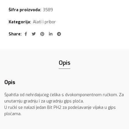
Šifra proizvoda:
3589
Kategorija:
Alati i pribor
Share
Opis
Opis
Špahtla od nehrđajućeg čelika s dvokomponentnom ručkom. Za
unutarnju gradnju i za ugradnju gips ploča.
U ručki se nalazi jedan Bit PH2 za podešavanje vijaka u gips
pločama.