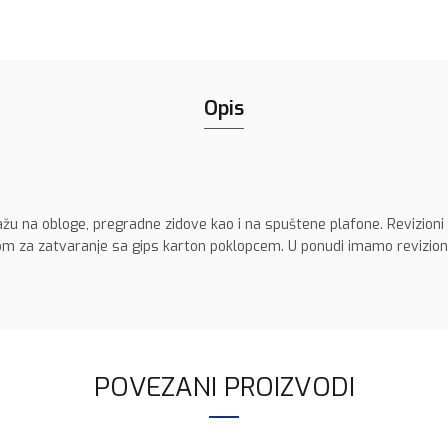
Opis
ažu na obloge, pregradne zidove kao i na spuštene plafone. Revizioni
om za zatvaranje sa gips karton poklopcem. U ponudi imamo revizione
POVEZANI PROIZVODI