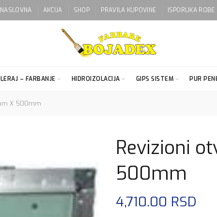
NASLOVNA
AKCIJA
SHOP
PRAVILA KUPOVINE
ISPORUKA ROBE
LERAJ – FARBANJE
HIDROIZOLACIJA
GIPS SISTEM
PUR PENE
00mm X 500mm
Revizioni 
500mm
4,710.00
RSD