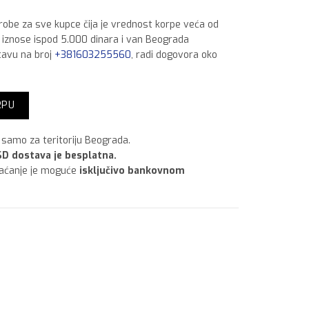
 robe za sve kupce čija je vrednost korpe veća od
a iznose ispod 5.000 dinara i van Beograda
tavu na broj
+381603255560
, radi dogovora oko
 500mm količina
RPU
samo za teritoriju Beograda.
D dostava je besplatna.
laćanje je moguće
isključivo bankovnom