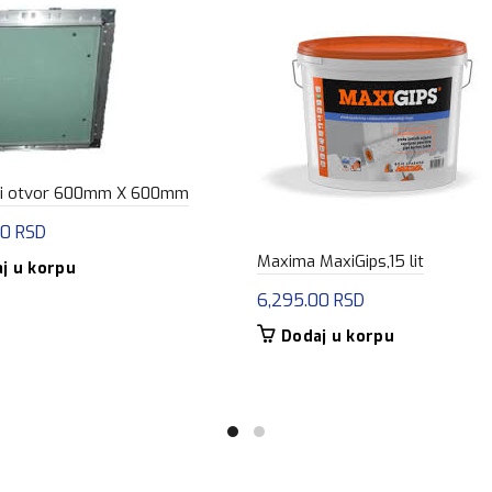
ni otvor 600mm X 600mm
00
RSD
Maxima MaxiGips,15 lit
j u korpu
6,295.00
RSD
Dodaj u korpu