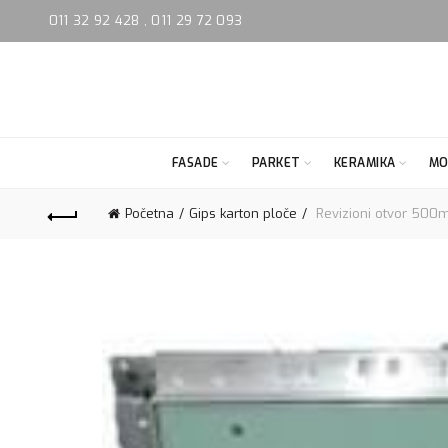
011 32 92 428
,
011 29 72 093
FASADE
PARKET
KERAMIKA
MO
Početna
Gips karton ploče
Revizioni otvor 5