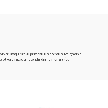
 otvori imaju široku primenu u sistemu suve gradnje.
 otvore različitih standardnih dimenzija (od