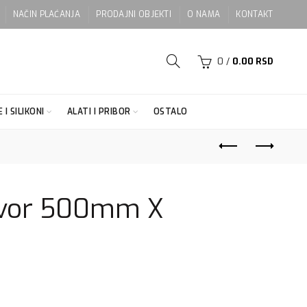
NAČIN PLAĆANJA
PRODAJNI OBJEKTI
O NAMA
KONTAKT
0
/
0.00
RSD
 I SILIKONI
ALATI I PRIBOR
OSTALO
otvor 500mm X