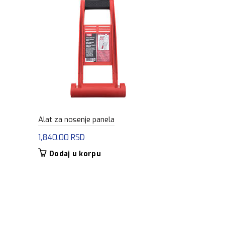
Alat za nosenje panela
1,840.00
RSD
GKP 12,5 1
Dodaj u korpu
965.00
RS
Dodaj u