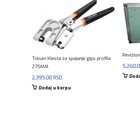
Revizio
Tolsen Klesta za spajanje gips profila
5,260.
275MM
Doda
2,395.00
RSD
Dodaj u korpu