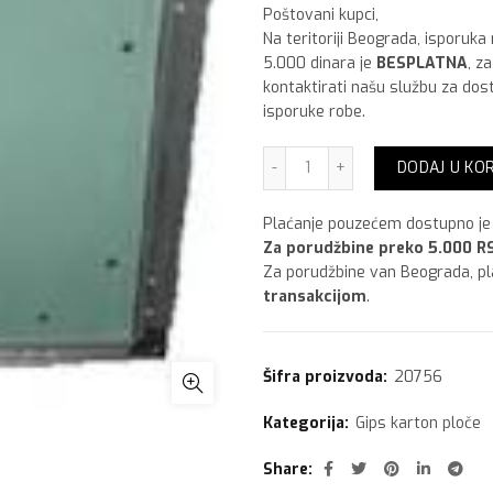
Poštovani kupci,
Na teritoriji Beograda, isporuka
5.000 dinara je
BESPLATNA
, z
kontaktirati našu službu za dos
isporuke robe.
Revizioni otvor 500mm X
DODAJ U KO
Plaćanje pouzećem dostupno je 
Za porudžbine preko 5.000 RS
Za porudžbine van Beograda, p
transakcijom
.
Šifra proizvoda:
20756
Kategorija:
Gips karton ploče
Share