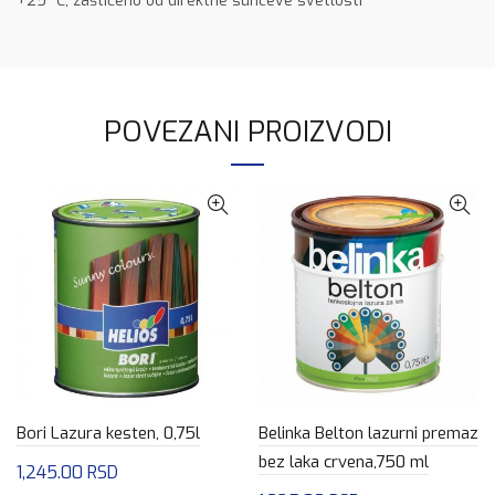
+25 °C, zaštićeno od direktne sunčeve svetlosti
POVEZANI PROIZVODI
Bori Lazura kesten, 0,75l
Belinka Belton lazurni premaz
bez laka crvena,750 ml
1,245.00
RSD