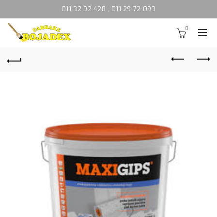
011 32 92 428
,
011 29 72 093
0