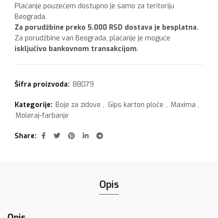
Plaćanje pouzećem dostupno je samo za teritoriju
Beograda.
Za porudžbine preko 5.000 RSD dostava je besplatna.
Za porudžbine van Beograda, plaćanje je moguće
isključivo bankovnom transakcijom
.
Šifra proizvoda:
88079
Kategorije:
Boje za zidove
,
Gips karton ploče
,
Maxima
,
Moleraj-farbanje
Share
Opis
Opis