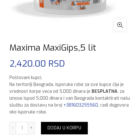
Maxima MaxiGips,5 lit
2,420.00
RSD
Poštovani kupci,
Na teritoriji Beograda, isporuka robe za sve kupce čija je
vrednost korpe veća od 5.000 dinara je
BESPLATNA
, za
iznose ispod 5.000 dinara i van Beograda kontaktirati našu
službu za dostavu na broj
+381603255560
, radi dogovora
oko isporuke robe.
Maxima MaxiGips,5 lit količina
DODAJ U KORPU