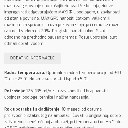
masa za gletovanje unutrašnjih zidova. Pre bojenja, zidove
impregnirati odgovarajućom MAXIKRIL podlogom, u zavisnosti
od stanja površine. MAXIGIPS nanositi četkom, valjkom ili
mašinom za špricanje, u dva pokrivna sloja, pri čemu se može
razrediti vodom do 20%. Drugi sloj naneti nakon 6 sati,
odnosno na prethodno osušen premaz. Posle upotrebe, alat
odmah oprati vodom.
DODATNE INFORMACIJE
Radna temperatura:
Optimalna radna temperatura je od +10
°C do +25 °C. Ne sme se koristiti ispod +5 °C.
Potrošnja:
125–185 ml/m², u zavisnosti od hrapavosti i
upojnosti podloge, tehnike i načina nanošenja.
Rok upotrebe i skladištenje:
18 meseci od datuma
proizvodnje istaknutog na ambalaži. Čuvati u originalnoj, dobro
zatvorenoj i neoštećenoj ambalaži, pri temperaturi od +5 °C do