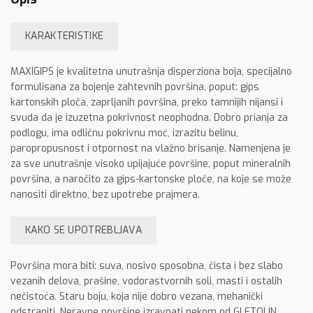
KARAKTERISTIKE
MAXIGIPS je kvalitetna unutrašnja disperziona boja, specijalno
formulisana za bojenje zahtevnih površina, poput: gips
kartonskih ploča, zaprljanih površina, preko tamnijih nijansi i
svuda da je izuzetna pokrivnost neophodna. Dobro prianja za
podlogu, ima odličnu pokrivnu moć, izrazitu belinu,
paropropusnost i otpornost na vlažno brisanje. Namenjena je
za sve unutrašnje visoko upijajuće površine, poput mineralnih
površina, a naročito za gips-kartonske ploče, na koje se može
nanositi direktno, bez upotrebe prajmera.
KAKO SE UPOTREBLJAVA
Površina mora biti: suva, nosivo sposobna, čista i bez slabo
vezanih delova, prašine, vodorastvornih soli, masti i ostalih
nečistoća. Staru boju, koja nije dobro vezana, mehanički
odstraniti. Neravne površine izravnati nekom od GLETOLIN