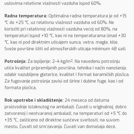
uslovima relativne vlažnosti vazduha ispod 60%.
Radna temperatura:
Optimalna radna temperatura je od +15
°C do +25 °C, uz relativnu vlažnost vazduha od 60%. Ne
koristiti pri relativnoj vlažnosti vazduha većoj od 80%, na
temperaturi ispod +10 °C, kao ni na temperaturama iznad +30
°C, kao ni pod direktnim uticajem sunca, vetra, magle, kiše.
Sveže površine štiti od atmosferskih uticaja minimum 48 sati.
Potrošnja:
Za lepljenje: 2–4 kg/m². Na navedenu potrošnju
utiče kvalitet pripremljenih površina, tehnika i način nanošenja,
odabir nazubljene gleterice, kvalitet i format keramičkih pločica.
Za fugovanje potrošnja zavisi od širine i dubine fuge, kao i od
formata pločica.
Rok upotrebe i skladištenje:
24 meseca od datuma
proizvodnje istaknutog na ambalaži. Čuvati u originalnoj, dobro
zatvorenoj i neotvaranoj ambalaži, na temperaturi od +5 °C do
+35 °C, zaštićeno od direktne sunčeve svetlosti, na suvom
mestu. Čuvati od smrzavanja. Čuvati van domašaja dece.