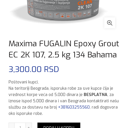
Maxima FUGALIN Epoxy Grout
EC 2K 107, 2.5 kg 134 Bahama
3,300.00
RSD
Poštovani kupci,
Na teritoriji Beograda, isporuka robe za sve kupce čija je
vrednost korpe veća od 5.000 dinara je
BESPLATNA
, za
iznose ispod 5.000 dinara i van Beograda kontaktirati našu
službu za dostavu na broj
+381603255560
, radi dogovora
oko isporuke robe.
Maxima FUGALIN Epoxy Grout EC 2K 107, 2.5 kg 134 Baham