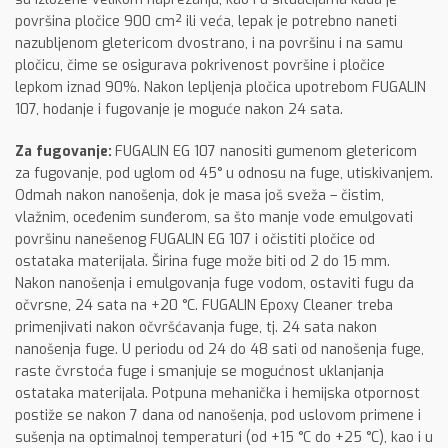
površina pločice 900 cm² ili veća, lepak je potrebno naneti
nazubljenom gletericom dvostrano, i na površinu i na samu
pločicu, čime se osigurava pokrivenost površine i pločice
lepkom iznad 90%. Nakon lepljenja pločica upotrebom FUGALIN
107, hodanje i fugovanje je moguće nakon 24 sata.
Za fugovanje:
FUGALIN EG 107 nanositi gumenom gletericom
za fugovanje, pod uglom od 45° u odnosu na fuge, utiskivanjem.
Odmah nakon nanošenja, dok je masa još sveža – čistim,
vlažnim, oceđenim sunđerom, sa što manje vode emulgovati
površinu nanešenog FUGALIN EG 107 i očistiti pločice od
ostataka materijala. Širina fuge može biti od 2 do 15 mm.
Nakon nanošenja i emulgovanja fuge vodom, ostaviti fugu da
očvrsne, 24 sata na +20 °C. FUGALIN Epoxy Cleaner treba
primenjivati nakon očvršćavanja fuge, tj. 24 sata nakon
nanošenja fuge. U periodu od 24 do 48 sati od nanošenja fuge,
raste čvrstoća fuge i smanjuje se mogućnost uklanjanja
ostataka materijala. Potpuna mehanička i hemijska otpornost
postiže se nakon 7 dana od nanošenja, pod uslovom primene i
sušenja na optimalnoj temperaturi (od +15 °C do +25 °C), kao i u