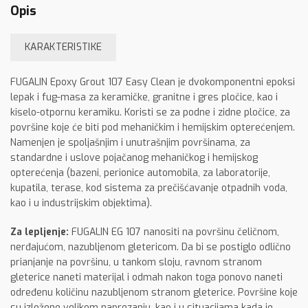
Opis
KARAKTERISTIKE
FUGALIN Epoxy Grout 107 Easy Clean je dvokomponentni epoksi
lepak i fug-masa za keramičke, granitne i gres pločice, kao i
kiselo-otpornu keramiku. Koristi se za podne i zidne pločice, za
površine koje će biti pod mehaničkim i hemijskim opterećenjem.
Namenjen je spoljašnjim i unutrašnjim površinama, za
standardne i uslove pojačanog mehaničkog i hemijskog
opterećenja (bazeni, perionice automobila, za laboratorije,
kupatila, terase, kod sistema za prečišćavanje otpadnih voda,
kao i u industrijskim objektima).
Za lepljenje:
FUGALIN EG 107 nanositi na površinu čeličnom,
nerđajućom, nazubljenom gletericom. Da bi se postiglo odlično
prianjanje na površinu, u tankom sloju, ravnom stranom
gleterice naneti materijal i odmah nakon toga ponovo naneti
određenu količinu nazubljenom stranom gleterice. Površine koje
su izložene velikom naprezanju, kao i u situacijama kada je