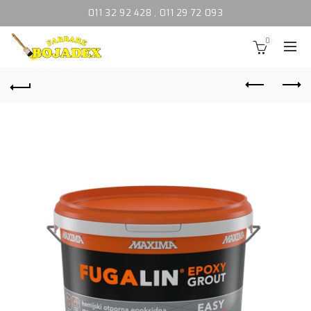
011 32 92 428
,
011 29 72 093
0