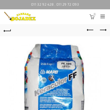
011 32 92 428
,
011 29 72 093
0