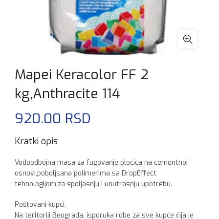
Mapei Keracolor FF 2
kg,Anthracite 114
920.00
RSD
Kratki opis
Vodoodbojna masa za fugovanje plocica na cementnoj
osnovi,poboljsana polimerima sa DropEffect
tehnologijom,za spoljasnju i unutrasnju upotrebu.
Poštovani kupci,
Na teritoriji Beograda, isporuka robe za sve kupce čija je