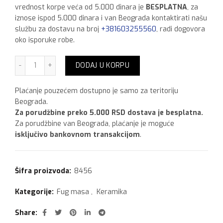
vrednost korpe veća od 5.000 dinara je
BESPLATNA
, za
iznose ispod 5.000 dinara i van Beograda kontaktirati našu
službu za dostavu na broj
+381603255560
, radi dogovora
oko isporuke robe.
Mapei Keracolor FF 2 kg,Anthracite 114 količina
DODAJ U KORPU
Plaćanje pouzećem dostupno je samo za teritoriju
Beograda.
Za porudžbine preko 5.000 RSD dostava je besplatna.
Za porudžbine van Beograda, plaćanje je moguće
isključivo bankovnom transakcijom
.
Šifra proizvoda:
8456
Kategorije:
Fug masa
,
Keramika
Share