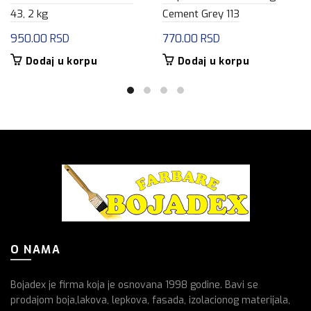
43, 2 kg
Cement Grey 113
950.00
RSD
770.00
RSD
Dodaj u korpu
Dodaj u korpu
O NAMA
Bojadex je firma koja je osnovana 1998 godine. Bavi se
prodajom boja,lakova, lepkova, fasada, izolacionog materijala,