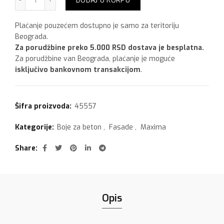
DODAJ U KORPU
Plaćanje pouzećem dostupno je samo za teritoriju
Beograda.
Za porudžbine preko 5.000 RSD dostava je besplatna.
Za porudžbine van Beograda, plaćanje je moguće
isključivo bankovnom transakcijom
.
Šifra proizvoda:
45557
Kategorije:
Boje za beton
,
Fasade
,
Maxima
Share
Opis