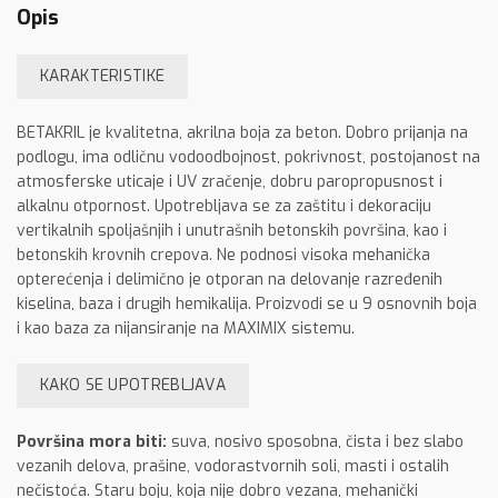
Opis
KARAKTERISTIKE
BETAKRIL je kvalitetna, akrilna boja za beton. Dobro prijanja na
podlogu, ima odličnu vodoodbojnost, pokrivnost, postojanost na
atmosferske uticaje i UV zračenje, dobru paropropusnost i
alkalnu otpornost. Upotrebljava se za zaštitu i dekoraciju
vertikalnih spoljašnjih i unutrašnih betonskih površina, kao i
betonskih krovnih crepova. Ne podnosi visoka mehanička
opterećenja i delimično je otporan na delovanje razređenih
kiselina, baza i drugih hemikalija. Proizvodi se u 9 osnovnih boja
i kao baza za nijansiranje na MAXIMIX sistemu.
KAKO SE UPOTREBLJAVA
Površina mora biti:
suva, nosivo sposobna, čista i bez slabo
vezanih delova, prašine, vodorastvornih soli, masti i ostalih
nečistoća. Staru boju, koja nije dobro vezana, mehanički