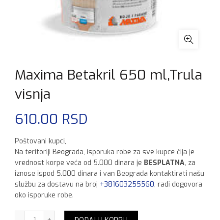
Maxima Betakril 650 ml,Trula
visnja
610.00
RSD
Poštovani kupci,
Na teritoriji Beograda, isporuka robe za sve kupce čija je
vrednost korpe veća od 5.000 dinara je
BESPLATNA
, za
iznose ispod 5.000 dinara i van Beograda kontaktirati našu
službu za dostavu na broj
+381603255560
, radi dogovora
oko isporuke robe.
Maxima Betakril 650 ml,Trula visnja količina